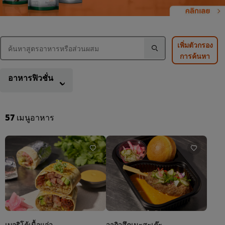
เพิ่มตัวกรอง
การค้นหา
อาหารฟิวชั่น
57
เมนูอาหาร
เบอริโต้เนื้อแจ่ว
วากิวสึคุเนะสะเต๊ะ