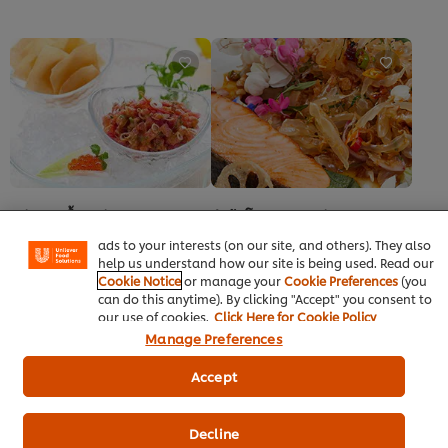
ให้
ให้
คะแนน
คะแนน
สำหรับ
สำหรับ
recipe
recipe
นี้
นี้
We use cookies (and similar techniques) to improve your
experience on our site. Cookies enable you to enjoy
certain features (like saving your online "shopping
basket"), social sharing functionality (for Facebook,
พล่ากระเบื้องทูน่า
ยำส้มโอ แซลมอนย่าง
Instagram, etc.) and to tailor messages and to display
อาหารฟิวชั่น
ยำ-สลัด
อาหารฟิวชั่น
ปิ้ง-ย่าง
ads to your interests (on our site, and others). They also
ไม่มี
ผงรสมะนาว ตราคนอร์
help us understand how our site is being used. Read our
การ
ไม่มี
Cookie Notice
or manage your
Cookie Preferences
(you
ให้
การ
can do this anytime). By clicking "Accept" you consent to
คะแนน
ให้
our use of cookies.
Click Here for Cookie Policy
สำหรับ
คะแนน
Manage Preferences
recipe
สำหรับ
นี้
recipe
Accept
นี้
Decline