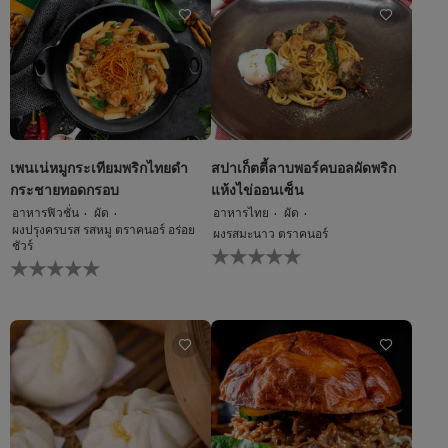
สำหรับ
นี้
recipe
นี้
เพนเน่หมูกระเทียมพริกไทยดำ
สปาเก็ตตี้ลาบพอร์คบอลผัดพริก
กระชายทอดกรอบ
แห้งไข่ออนเซ็น
อาหารฟิวชั่น
ผัด
อาหารไทย
ผัด
ผงปรุงครบรส รสหมู ตราคนอร์ อร่อย
ผงรสมะนาว ตราคนอร์
ชัวร์
ไม่มี
ไม่มี
การ
การ
ให้
ให้
คะแนน
คะแนน
สำหรับ
สำหรับ
recipe
recipe
นี้
นี้