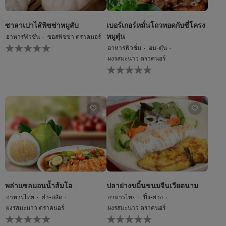
ซาลาเปาไส้พิซซ่าหมูสับ
เบอร์เกอร์หมั่นโถวทอดกับซี่โครง
หมูตุ๋น
อาหารฟิวชั่น
ซอสพิซซ่า ตราคนอร์
ไม่มี
อาหารฟิวชั่น
อบ-ตุ๋น
การ
ผงรสมะนาว ตราคนอร์
ให้
ไม่มี
คะแนน
การ
สำหรับ
ให้
recipe
คะแนน
นี้
สำหรับ
recipe
นี้
พล่าแซลมอนน้ำส้มโอ
ปลาย่างขมิ้นขนมจีนเวียดนาม
อาหารไทย
ยำ-สลัด
อาหารไทย
ปิ้ง-ย่าง
ผงรสมะนาว ตราคนอร์
ผงรสมะนาว ตราคนอร์
ไม่มี
ไม่มี
การ
การ