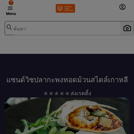
?
Menu
ค้นหา
เพิ่มในรายการโปรด
แซนด์วิชปลากะพงทอดม้วนสไตล์เกาหลี
ไม่มี
ส่งเรตติ้ง
การ
ให้
คะแนน
สำหรับ
recipe