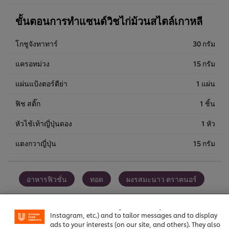
ขั้นตอนการทำแซนด์วิชไก่ม้วนสไตล์เกาหลี
โกชูจังทาทาร์
30 กรัม
แครอทม่วง
15 กรัม
แผ่นแป้งตอร์ตีย่า
1 แผ่น
ฟิช สติ๊ก
1 ชิ้น
หัวไช้เท้าญี่ปุ่นดอง
1 หัว
แตงกวาญี่ปุ่น
15 กรัม
We use cookies (and similar techniques) to improve your
อาหารฟิวชั่น
ทอด
ผงรสมะนาว ตราคนอร์
experience on our site. Cookies enable you to enjoy
certain features (like saving your online "shopping
เรียล มายองเนส ตราเบสท์ฟู้ดส์
อาโรมาต ตราคนอร์
basket"), social sharing functionality (for Facebook,
Instagram, etc.) and to tailor messages and to display
ads to your interests (on our site, and others). They also
แป้งทอดกรอบ ตราคนอร์
อาหารทะเล