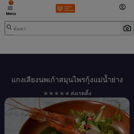
?
Menu
ค้นหา
เพิ่มในรายการโปรด
แกงเลียงนพเก้าสมุนไพรกุ้งแม่น้ำย่าง
ไม่มี
ส่งเรตติ้ง
การ
ให้
คะแนน
สำหรับ
recipe