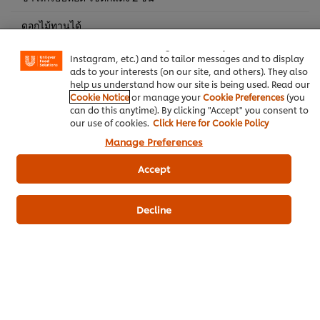
We use cookies (and similar techniques) to improve your
experience on our site. Cookies enable you to enjoy
ดอกไม้ทานได้
certain features (like saving your online "shopping
basket"), social sharing functionality (for Facebook,
Instagram, etc.) and to tailor messages and to display
ads to your interests (on our site, and others). They also
อาหารไทย
ต้ม-แกง
help us understand how our site is being used. Read our
Cookie Notice
or manage your
Cookie Preferences
(you
ผงปรุงครบรส รสไก่ ตราคนอร์ อร่อยชัวร์
can do this anytime). By clicking "Accept" you consent to
our use of cookies.
Click Here for Cookie Policy
สามเกลอพร้อมใช้ ตราคนอร์
อาหารทะเล
Manage Preferences
Accept
Decline
เป็นคนแรกที่ให้คะแนน
ส่งเรตติ้ง