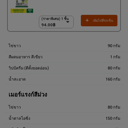
(ราคาพิเศษ) 1 ชิ้น
(ราคาพิเศษ) 1 ชิ้น
เพิ่มไปที่รถเข็น
94.00฿
94.00฿
(ราคาพิเศษ) แพ็ค 15
ชิ้น
1,350.00฿
ไข่ขาว
90 กรัม
สีผสมอาหาร สีเขียว
1 กรัม
วิปป์ครีม (ตีตั้งยอดอ่อน)
80 กรัม
น้ำสะอาด
160 กรัม
เมอร์แรงก์สีม่วง
ไข่ขาว
80 กรัม
น้ำตาลไอซิ่ง
150 กรัม