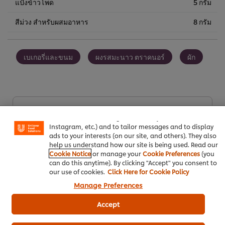
แป้งข้าวโพด
5 กรัม
สีม่วง สำหรับผสมอาหาร
8 กรัม
เบเกอรี่และขนม
ผงรสมะนาว ตราคนอร์
ผัก
We use cookies (and similar techniques) to improve your
experience on our site. Cookies enable you to enjoy
certain features (like saving your online "shopping
เป็นคนแรกที่ให้คะแนน
basket"), social sharing functionality (for Facebook,
Instagram, etc.) and to tailor messages and to display
ads to your interests (on our site, and others). They also
help us understand how our site is being used. Read our
ส่งเรตติ้ง
Cookie Notice
or manage your
Cookie Preferences
(you
can do this anytime). By clicking "Accept" you consent to
our use of cookies.
Click Here for Cookie Policy
Manage Preferences
Accept