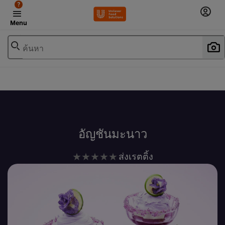
?
Menu
ค้นหา
เพิ่มในรายการโปรด
อัญชันมะนาว
ไม่มี
ส่งเรตติ้ง
การ
ให้
คะแนน
สำหรับ
recipe