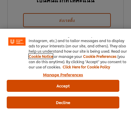
We use cookies (and similar techniques) to improve your
ส่งเรตติ้ง
experience on our site. Cookies enable you to enjoy
certain features (like saving your online "shopping
basket"), social sharing functionality (for Facebook,
Instagram, etc.) and to tailor messages and to display
ads to your interests (on our site, and others). They also
help us understand how our site is being used. Read our
Cookie Notice
or manage your
Cookie Preferences
(you
can do this anytime). By clicking "Accept" you consent to
our use of cookies.
Click Here for Cookie Policy
Manage Preferences
ดาวน์โหลดเป็นไฟล์ PDF
อีเมล
Accept
Decline