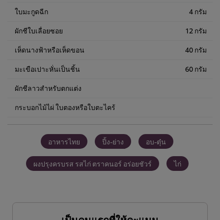
ใบมะกูดฉีก
4 กรัม
ผักชีใบเลื่อยซอย
12 กรัม
เห็ดนางฟ้าหรือเห็ดขอน
40 กรัม
มะเขือเปาะหั่นเป็นชิ้น
60 กรัม
ผักชีลาวสำหรับตกแต่ง
กระบอกไม้ไผ่ ใบตองหรือใบตะไคร้
อาหารไทย
ปิ้ง-ย่าง
อบ-ตุ๋น
ผงปรุงครบรส รสไก่ ตราคนอร์ อร่อยชัวร์
ไก่
เป็นคนแรกที่ให้คะแนน