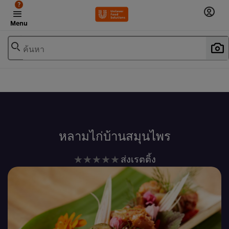
?
Menu
ค้นหา
เพิ่มในรายการโปรด
หลามไก่บ้านสมุนไพร
ไม่มี
ส่งเรตติ้ง
การ
ให้
คะแนน
สำหรับ
recipe