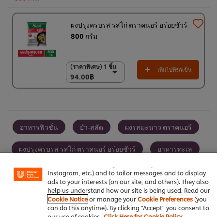
ผงปรุงครบรส รสไก่ ตราคนอร์ อร่อยชัวร์
800 กรัม
(ราคาพิเศษ) 1 ชิ้น
(ราคาพิเศษ) 1 ชิ้น
เพิ่มไปที่รถเข็น
94.00฿
94.00฿
(ราคาพิเศษ) แพ็ค 10
ชิ้น
920.00฿
อาหารฟิวชั่น
ยำ-สลัด
ผงรสมะนาว ตราคนอร์
We use cookies (and similar techniques) to improve your
experience on our site. Cookies enable you to enjoy
ผงปรุงครบรส รสไก่ ตราคนอร์ อร่อยชัวร์
อาหารทะเล
certain features (like saving your online "shopping
basket"), social sharing functionality (for Facebook,
Instagram, etc.) and to tailor messages and to display
ads to your interests (on our site, and others). They also
help us understand how our site is being used. Read our
Cookie Notice
or manage your
Cookie Preferences
(you
เป็นคนแรกที่ให้คะแนน
can do this anytime). By clicking "Accept" you consent to
our use of cookies.
Click Here for Cookie Policy