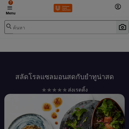
?
Menu
ค้นหา
เพิ่มในรายการโปรด
สลัดโรลแซลมอนสดกับยำทูน่าสด
ไม่มี
ส่งเรตติ้ง
การ
ให้
คะแนน
สำหรับ
recipe