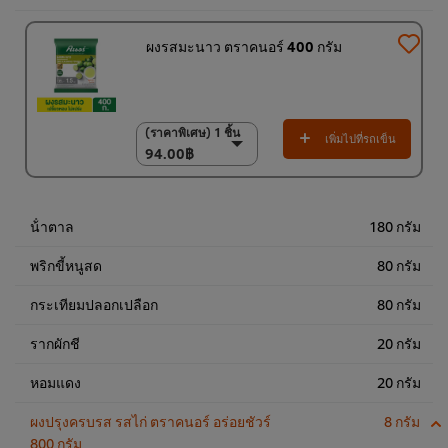
ผงรสมะนาว ตราคนอร์ 400 กรัม
(ราคาพิเศษ) 1 ชิ้น
(ราคาพิเศษ) 1 ชิ้น
เพิ่มไปที่รถเข็น
94.00฿
94.00฿
(ราคาพิเศษ) แพ็ค 15
ชิ้น
1,350.00฿
น้ําตาล
180 กรัม
พริกขี้หนูสด
80 กรัม
กระเทียมปลอกเปลือก
80 กรัม
รากผักชี
20 กรัม
หอมแดง
20 กรัม
ผงปรุงครบรส รสไก่ ตราคนอร์ อร่อยชัวร์
8 กรัม
800 กรัม