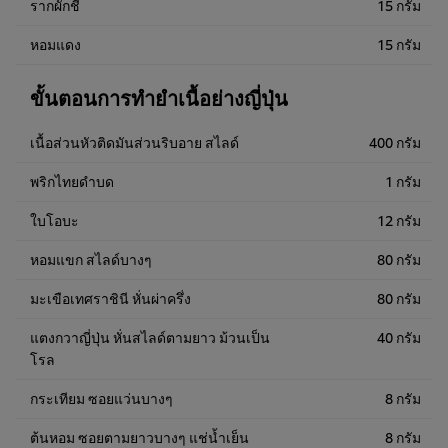
รากผักชี
15 กรัม
หอมแดง
15 กรัม
ขั้นตอนการทำยำเนื้อย่างญี่ปุ่น
เนื้อส่วนหัวติดมันส่วนริบอาย สไลด์
400 กรัม
พริกไทยดำบด
1 กรัม
ใบโอบะ
12 กรัม
หอมแขก สไลด์บางๆ
80 กรัม
มะเขือเทศราชินี หั่นผ่าครึ่ง
80 กรัม
แตงกวาญี่ปุ่น หั่นสไลด์ตามยาว ม้วนเป็น
40 กรัม
โรล
กระเทียม ซอยแว่นบางๆ
8 กรัม
ต้นหอม ซอยตามยาวบางๆ แช่น้ำเย็น
8 กรัม