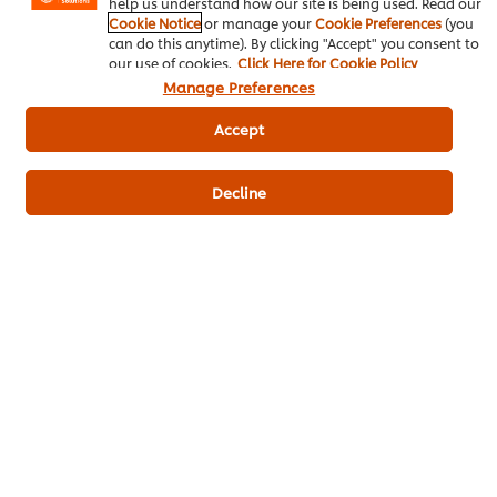
help us understand how our site is being used. Read our
ซอสเทอริยากิ ตราคนอร์
เนื้อ
Cookie Notice
or manage your
Cookie Preferences
(you
can do this anytime). By clicking "Accept" you consent to
our use of cookies.
Click Here for Cookie Policy
Manage Preferences
Accept
เป็นคนแรกที่ให้คะแนน
Decline
ส่งเรตติ้ง
ดาวน์โหลดเป็นไฟล์ PDF
อีเมล