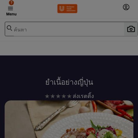
?
Menu
ค้นหา
เพิ่มในรายการโปรด
ยำเนื้อย่างญี่ปุ่น
ไม่มี
ส่งเรตติ้ง
การ
ให้
คะแนน
สำหรับ
recipe