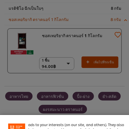
แรดิชิโอ ฉีกเป็นใบๆ
8 กรัม
ซอสเทอริยากิ ตราคนอร์ 1 กิโลกรัม
8 กรัม
ซอสเทอริยากิ ตราคนอร์ 1 กิโลกรัม
1 ชิ้น
1 ชิ้น
เพิ่มไปที่รถเข็น
94.00฿
94.00฿
(ราคาพิเศษ) แพ็ค 9
ชิ้น
800.00฿
อาหารไทย
อาหารฟิวชั่น
ปิ้ง-ย่าง
ยำ-สลัด
We use cookies (and similar techniques) to improve your
experience on our site. Cookies enable you to enjoy
ผงรสมะนาว ตราคนอร์
certain features (like saving your online "shopping
basket"), social sharing functionality (for Facebook,
Instagram, etc.) and to tailor messages and to display
ผงปรุงครบรส รสไก่ ตราคนอร์ อร่อยชัวร์
ads to your interests (on our site, and others). They also