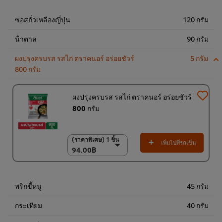
ชิ้น
1,350.00฿
ซอสถั่วเหลืองญี่ปุ่น
120 กรัม
น้ําตาล
90 กรัม
ผงปรุงครบรส รสไก่ ตราคนอร์ อร่อยชัวร์
5 กรัม
800 กรัม
ผงปรุงครบรส รสไก่ ตราคนอร์ อร่อยชัวร์
800 กรัม
(ราคาพิเศษ) 1 ชิ้น
(ราคาพิเศษ) 1 ชิ้น
เพิ่มไปที่รถเข็น
94.00฿
94.00฿
(ราคาพิเศษ) แพ็ค 10
ชิ้น
920.00฿
พริกขี้หนู
45 กรัม
กระเทียม
40 กรัม