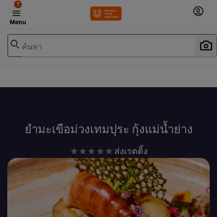
?
Menu
ค้นหา
เพิ่มในรายการโปรด
ยำมะเขือม่วงเทมปุระ กุ้งแม่น้ำย่าง
ไม่มี
ส่งเรตติ้ง
การ
ให้
คะแนน
สำหรับ
recipe