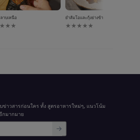
ริลาบเหนือ
ยำส้มโอและกุ้งย่างข้าวกรอบ
ไม่มี
การ
ให้
นน
คะแนน
ับ
สำหรับ
pe
recipe
นี้
รับข่าวสารก่อนใคร ทั้ง สูตรอาหารใหม่ๆ, แนวโน้ม
นๆอีกมากมาย