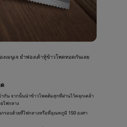
องเมนูเจ ยำฟองเต้าหู้ข้าวโพดทอดกันเลย
อด
ข้ากัน จากนั้นนำข้าวโพดต้มสุกที่ฝานไว้คลุกเคล้า
้วยไฟกลาง
จนกรอบด้วยที่ไฟกลางหรือที่อุณหภูมิ 150 องศา