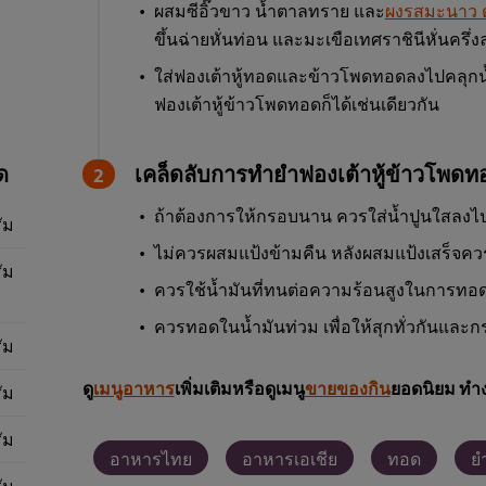
ผสมซีอิ๊วขาว น้ำตาลทราย และ
ผงรสมะนาว 
ขึ้นฉ่ายหั่นท่อน และมะเขือเทศราชินีหั่นครึ
ใส่ฟองเต้าหู้ทอดและข้าวโพดทอดลงไปคลุก
ฟองเต้าหู้ข้าวโพดทอดก็ได้เช่นเดียวกัน
ด
เคล็ดลับการทำยำฟองเต้าหู้ข้าวโพดท
ถ้าต้องการให้กรอบนาน ควรใส่น้ำปูนใสลงไป
ัม
ไม่ควรผสมแป้งข้ามคืน หลังผสมแป้งเสร็จควรแ
ัม
ควรใช้น้ำมันที่ทนต่อความร้อนสูงในการทอด เ
ควรทอดในน้ำมันท่วม เพื่อให้สุกทั่วกันและกร
ัม
ดู
เมนูอาหาร
เพิ่มเติมหรือดูเมนู
ขายของกิน
ยอดนิยม ทำง
ัม
ัม
อาหารไทย
อาหารเอเชีย
ทอด
ย
ัม