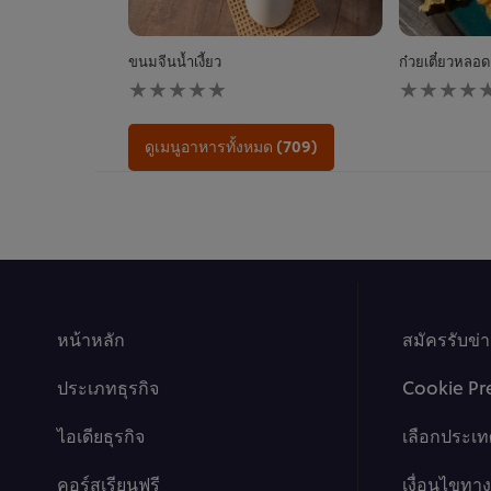
ขนมจีนน้ำเงี้ยว
ก๋วยเตี๋ยวหลอดก
ไม่มี
ไม่มี
การ
การ
ให้
ให้
คะแนน
คะแนน
ดูเมนูอาหารทั้งหมด (709)
สำหรับ
สำหรับ
recipe
recipe
นี้
นี้
หน้าหลัก
สมัครรับข่
ประเภทธุรกิจ
Cookie Pr
ไอเดียธุรกิจ
เลือกประเท
คอร์สเรียนฟรี
เงื่อนไขท