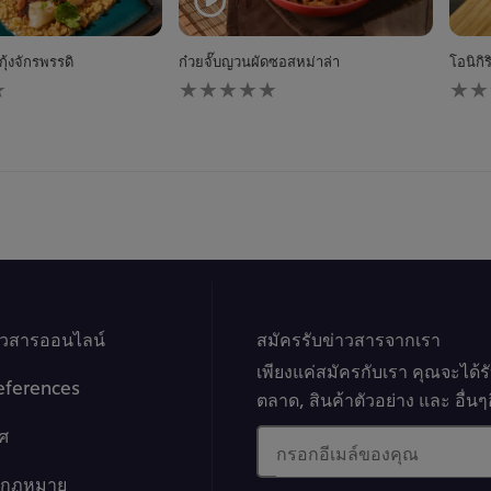
ุ้งจักรพรรดิ
ก๋วยจั๊บญวนผัดซอสหม่าล่า
โอนิกิ
ไม่มี
ไม่มี
การ
การ
ให้
ให้
คะแนน
คะแ
สำหรับ
สำหร
recipe
reci
นี้
นี้
าวสารออนไลน์
สมัครรับข่าวสารจากเรา
เพียงแค่สมัครกับเรา คุณจะได้
eferences
ตลาด, สินค้าตัวอย่าง และ อื่
ศ
กรอกอีเมล์ของคุณ
างกฏหมาย