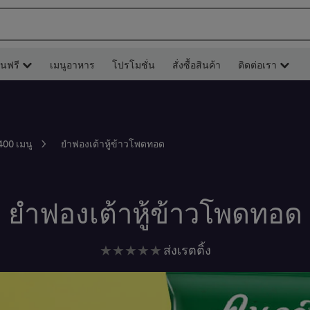
ยนฟรี
เมนูอาหาร
โปรโมชั่น
สั่งซื้อสินค้า
ติดต่อเรา
ยำฟองเต้าหู้ข้าวโพดทอด
400 เมนู
ยำฟองเต้าหู้ข้าวโพดทอด
ไม่มี
ส่งเรตติ้ง
การ
ให้
คะแนน