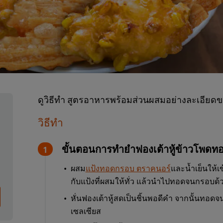
ดูวิธีทำ สูตรอาหารพร้อมส่วนผสมอย่างละเอียดข
วิธีทำ
ขั้นตอนการทำยำฟองเต้าหู้ข้าวโพดท
ผสม
แป้งทอดกรอบ ตราคนอร์
และน้ำเย็นให้เ
กับแป้งที่ผสมให้ทั่ว แล้วนำไปทอดจนกรอบด
หั่นฟองเต้าหู้สดเป็นชิ้นพอดีคำ จากนั้นทอด
เซลเซียส