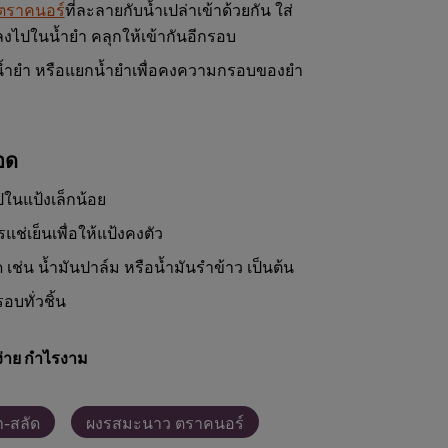
ตราคนอร์
ที่ละลายกับน้ำเปล่าเข้าด้วยกัน ใส่
่งลงไปในน้ำยำ คลุกให้เข้ากันอีกรอบ
น้ำยำ หรือแยกน้ำยำเพื่อคงความกรอบของยำ
อด
ในแป้งเล็กน้อย
ช่เย็นเพื่อให้แป้งคงตัว
ช่น น้ำมันปาล์ม หรือน้ำมันรำข้าว เป็นต้น
อบทั่วชิ้น
่าย กำไรงาม
ำ-สลัด
ผงรสมะนาว ตราคนอร์