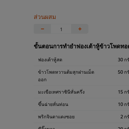
ส่วนผสม
−
+
ขั้นตอนการทำยำฟองเต้าหู้ข้าวโพดทอ
ฟองเต้าหู้สด
30 กร
ข้าวโพดหวานต้มสุกฝานเม็ด
50 กร
ออก
มะเขือเทศราชินีหั่นครึ่ง
15 กร
ขึ้นฉ่ายหั่นท่อน
10 กร
พริกจินดาแดงซอย
2 กร
ซีอิ๊วขาว
20 กร