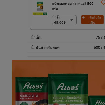
แป้งทอดกรอบ ตราคนอร์ 500
กรัม
เพิ่มไปที่รถ
1 ชิ้น
1 ชิ้น
65.00฿
65.00฿
เข็น
6 x 500 ก.
390.00฿
น้ำเย็น
75 กร
น้ำมันสำหรับทอด
500 กร