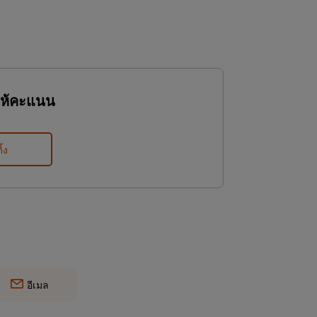
ให้คะแนน
ิ้ง
อีเมล