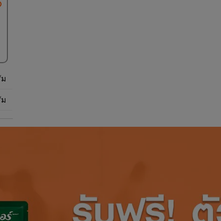
ัม
ัม