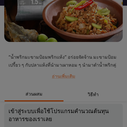
นี้
“น้ำพริกมะขามป้อมพริกแห้ง” อร่อยจัดจ้าน มะขามป้อม
เปรี้ยว ๆ กับปลาแห้งที่นำมาเผาหอม ๆ นำมาตำน้ำพริกคู่
กันแล้วถึงใจ ใครได้ชิมก็เจริญอาหารแน่นอน
อ่านเพิ่มเติม
...
ส่วนผสม
วิธีทำ
เข้าสู่ระบบเพื่อใช้โปรแกรมคำนวณต้นทุน
อาหารของเราเลย