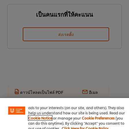
เป็นคนแรกที่ให้คะแนน
ส่งเรตติ้ง
We use cookies (and similar techniques) to improve your
experience on our site. Cookies enable you to enjoy
ดาวน์โหลดเป็นไฟล์ PDF
อีเมล
certain features (like saving your online "shopping
basket"), social sharing functionality (for Facebook,
Instagram, etc.) and to tailor messages and to display
ads to your interests (on our site, and others). They also
help us understand how our site is being used. Read our
Cookie Notice
or manage your
Cookie Preferences
(you
can do this anytime). By clicking "Accept" you consent to
our use of cookies.
Click Here for Cookie Policy