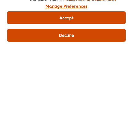
Manage Preferences
Accept
เมนูยอดนิยมอื่นๆ ในประเภทนี้
Decline
ขนมจีนน้ำเงี้ยว
ก๋วยเตี๋ยวหลอดกุ้ง
ก๋วยจั๊บญว
จักรพรรดิ
หม่าล่า
ไม่มี
การ
ไม่มี
ไม่มี
ให้
การ
การ
คะแนน
ให้
ให้
สำหรับ
คะแนน
คะแนน
recipe
สำหรับ
สำหรับ