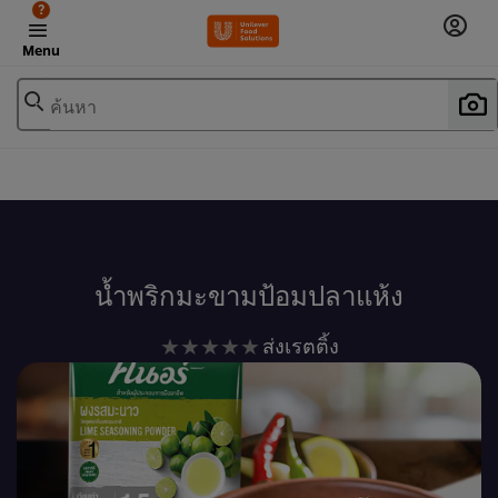
?
Menu
ค้นหา
เพิ่มในรายการโปรด
น้ำพริกมะขามป้อมปลาแห้ง
ไม่มี
ส่งเรตติ้ง
การ
ให้
คะแนน
สำหรับ
recipe