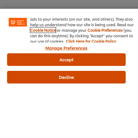
certain features (like saving your online "shopping
basket"), social sharing functionality (for Facebook,
Instagram, etc.) and to tailor messages and to display
ads to your interests (on our site, and others). They also
help us understand how our site is being used. Read our
Cookie Notice
or manage your
Cookie Preferences
(you
can do this anytime). By clicking "Accept" you consent to
our use of cookies.
Click Here for Cookie Policy
ดาวน์โหลดเป็นไฟล์ PDF
อีเมล
Manage Preferences
Accept
Decline
เมนูยอดนิยมอื่นๆ ในประเภทนี้