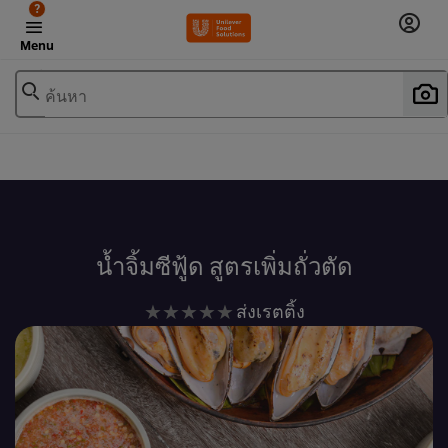
?
Menu
ค้นหา
เพิ่มในรายการโปรด
น้ำจิ้มซีฟู้ด สูตรเพิ่มถั่วตัด
ไม่มี
ส่งเรตติ้ง
การ
ให้
คะแนน
สำหรับ
recipe