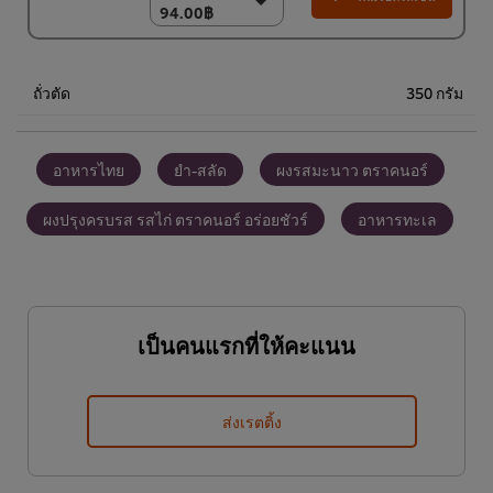
94.00฿
94.00฿
(ราคาพิเศษ) แพ็ค 15
ชิ้น
1,350.00฿
ถั่วตัด
350 กรัม
อาหารไทย
ยำ-สลัด
ผงรสมะนาว ตราคนอร์
ผงปรุงครบรส รสไก่ ตราคนอร์ อร่อยชัวร์
อาหารทะเล
เป็นคนแรกที่ให้คะแนน
ส่งเรตติ้ง
We use cookies (and similar techniques) to improve your
experience on our site. Cookies enable you to enjoy