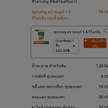
ซี่โครงหมู ที่จี่เสร็จเตรียมไว้
ซุปรสหมู ตราคนอร์ 1.5
10 กร
กิโลกรัม ปรุงน้ำสต็อก
ซุปรสหมู ตราคนอร์ 1.5 กิโลกรัม
เพิ่มไปที่รถ
(ราคาพิเศษ) 1
(ราคาพิเศษ) 1 ชิ้น
ชิ้น
322.00฿
เข็น
322.00฿
(ลด 5%) แพ็ค 6
ชิ้น
1,900.00฿
น้ำสะอาด สำหรับต้ม
1.20 ลิ
รากผักชี ทุบพอแตก
3 กร
ขมิ้นสด ปอกเปลือก ทุบพอแตก
10 กร
หอมแดง ทุบพอแตก
30 กร
ตะไคร้ ทุบพอแตก หั่นท่อน
20 กร