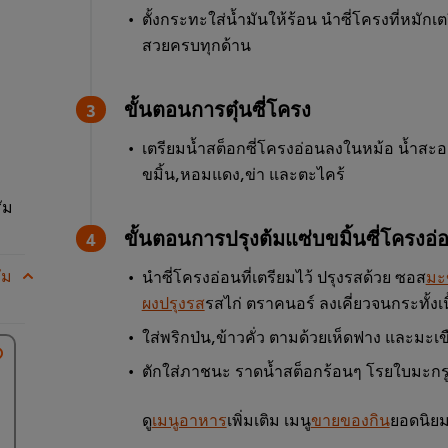
ตั้งกระทะใส่น้ำมันให้ร้อน นำซี่โครงที่หมักเ
สวยครบทุกด้าน
ขั้นตอนการตุ๋นซี่โครง
เตรียมน้ำสต็อกซี่โครงอ่อนลงในหม้อ น้ำสะ
ขมิ้น,หอมแดง,ข่า และตะไคร้
ัม
ขั้นตอนการปรุงต้มแซ่บขมิ้นซี่โครงอ่
ัม
นำซี่โครงอ่อนที่เตรียมไว้ ปรุงรสด้วย ซอส
มะ
ผงปรุงรส
รสไก่ ตราคนอร์ ลงเคี่ยวจนกระทั้งเ
ใส่พริกป่น,ข้าวคั่ว ตามด้วยเห็ดฟาง และมะเ
ตักใส่ภาชนะ ราดน้ำสต็อกร้อนๆ โรยใบมะกรู
ดู
เมนูอาหาร
เพิ่มเติม เมนู
ขายของกิน
ยอดนิย