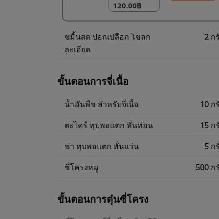
120.00฿
(ราคาพิเศษ) แพ็ค
10 ชิ้น
1,200.00฿
ขมิ้นสด ปอกเปลือก โขลก
2 กร
ละเอียด
ขั้นตอนการจี่เนื้อ
น้ำมันพืช สำหรับจี่เนื้อ
10 กร
ตะไคร้ ทุบพอแตก หั่นท่อน
15 กร
ข่า ทุบพอแตก หั่นแว่น
5 กร
ซี่โครงหมู
500 กร
ขั้นตอนการตุ๋นซี่โครง