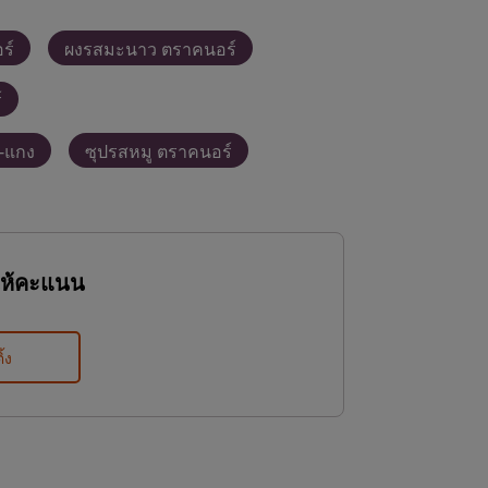
ร์
ผงรสมะนาว ตราคนอร์
์
ม-แกง
ซุปรสหมู ตราคนอร์
ให้คะแนน
ิ้ง