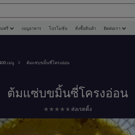
ยนฟรี
เมนูอาหาร
โปรโมชั่น
สั่งซื้อสินค้า
ติดต่อเรา
ต้มแซ่บขมิ้นซี่โครงอ่อน
400 เมนู
ต้มแซ่บขมิ้นซี่โครงอ่อน
ไม่มี
ส่งเรตติ้ง
การ
ให้
คะแนน