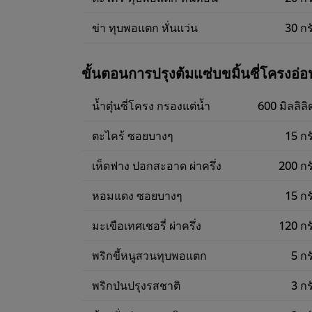
ข่า ทุบพอแตก หั่นแว่น
30 กร
ขั้นตอนการปรุงต้มแซ่บขมิ้นซี่โครงอ่อ
น้ำตุ๋นซี่โครง กรองแต่น้ำ
600 มิลลิลิ
ตะไคร้ ซอยบางๆ
15 กร
เห็ดฟาง ปอกสะอาด ผ่าครึ่ง
200 กร
หอมแดง ซอยบางๆ
15 กร
มะเขือเทศเชอรี่ ผ่าครึ่ง
120 กร
พริกขี้หนูสวนทุบพอแตก
5 กร
พริกป่นปรุงรสชาติ
3 กร