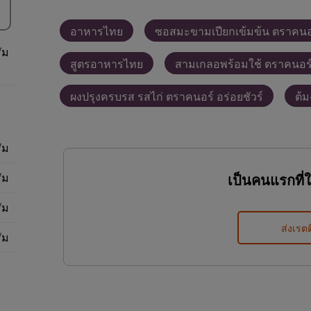
อาหารไทย
ซอสมะขามเปียกเข้มข้น ตราคนอ
ัม
สูตรอาหารไทย
สามเกลอพร้อมใช้ ตราคนอร
ผงปรุงครบรส รสไก่ ตราคนอร์ อร่อยชัวร์
ต้
ัม
ัม
เป็นคนแรกที่
ัม
ส่งเรตต
ัม