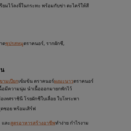
ตรียมไว้ลงจี่ในกระทะ พร้อมกับข่า ตะไคร้ให้สี
อาด
ซุปรสหมู
ตราคนอร์, รากผักชี,
อน
ขามเปียก
เข้มข้น ตราคนอร์
ผงมะนาว
ตราคนอร์
นื้อมีความนุ่ม นำเนื้อออกมายกพักไว้
ขือเทศราชินี โรยผักชีใบเลื่อย ใบโหระพา
ดซอย พร้อมเสิร์ฟ
ม และ
สูตรอาหารสร้างอาชีพ
ทำง่าย กำไรงาม