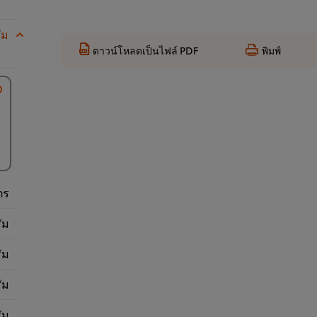
ัม
ดาวน์โหลดเป็นไฟล์ PDF
พิมพ์
ตร
ัม
ัม
ัม
ัม