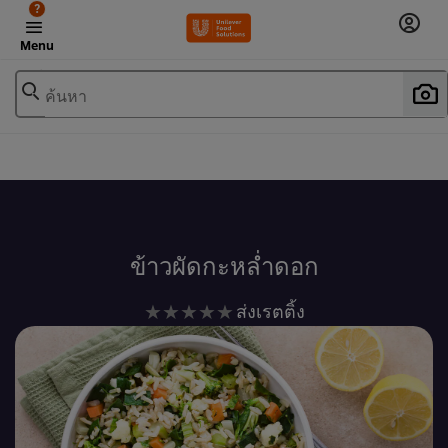
?
Menu
ค้นหา
เพิ่มในรายการโปรด
ข้าวผัดกะหล่ำดอก
ไม่มี
ส่งเรตติ้ง
การ
ให้
คะแนน
สำหรับ
recipe