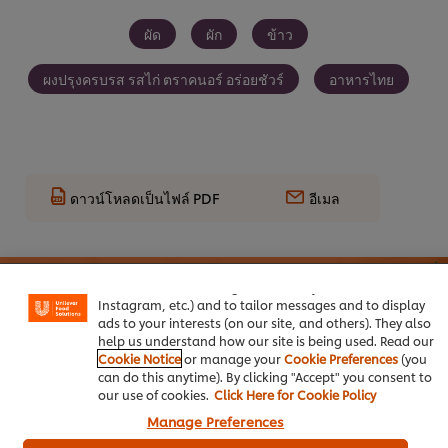
ผัด
ผัก
ข้าว
ผงปรุงครบรส รสไก่ ตราคนอร์ อร่อยชัวร์
อาหารไทย
ดาวน์โหลดเป็นไฟล์ PDF
อีเมล
We use cookies (and similar techniques) to improve your
experience on our site. Cookies enable you to enjoy
certain features (like saving your online "shopping
basket"), social sharing functionality (for Facebook,
Instagram, etc.) and to tailor messages and to display
ads to your interests (on our site, and others). They also
help us understand how our site is being used. Read our
Cookie Notice
or manage your
Cookie Preferences
(you
can do this anytime). By clicking "Accept" you consent to
our use of cookies.
Click Here for Cookie Policy
Manage Preferences
เมนูยอดนิยมอื่นๆ ในประเภทนี้