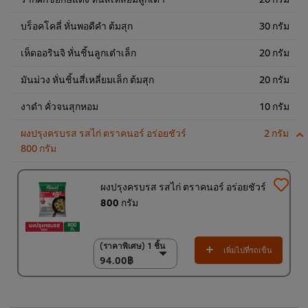
บร็อคโคลี่ หั่นพอดีคำ ต้มสุก
30 กรัม
เห็ดออรินจิ หั่นชิ้นลูกเต๋าเล็ก
20 กรัม
มันม่วง หั่นชิ้นสี่เหลี่ยมเล็ก ต้มสุก
20 กรัม
งาดำ คั่วจนสุกหอม
10 กรัม
ผงปรุงครบรส รสไก่ ตราคนอร์ อร่อยชัวร์
2 กรัม
800 กรัม
ผงปรุงครบรส รสไก่ ตราคนอร์ อร่อยชัวร์
800 กรัม
(ราคาพิเศษ) 1 ชิ้น
(ราคาพิเศษ) 1 ชิ้น
เพิ่มไปที่รถเข็น
94.00฿
94.00฿
(ราคาพิเศษ) แพ็ค 10
ชิ้น
920.00฿