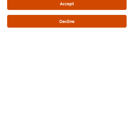
Accept
Decline
ขนมจีนน้ำเงี้ยว
ก๋วยเตี๋ยวหลอดกุ้ง
ก๋วยจั๊บญว
จักรพรรดิ
หม่าล่า
ดูเมนูอาหารทั้งหมด (709)