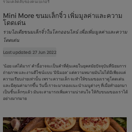
รวมเคล็ดลับของคนเบเกอรี่
Mini More ขนมเล็กจิ๋ว เพิ่มมูลค่าและความ
โดดเด่น
รวมไอเดียขนมเล็กจิ๋วในโลกออนไลน์ เพื่อเพิ่มมูลค่าและความ
โดดเด่น
Last updated:
27 Jun 2022
‘น้อย แต่ได้มาก’ คำนี้อาจจะเป็นคำที่คุ้นเคยในยุคสมัยปัจจุบันที่นิยมการ
ถ่ายภาพ และงานดีไซน์แบบ ‘มินิมอล’ แต่ความหมายมันไม่ได้มีเพียงแค่
ความเรียบง่ายเท่านั้น เพราะความเล็ก จะทำให้ขนมของเราดูโดดเด่น
และมีคุณค่ามากขึ้น วันนี้เราจะมาลองแนะนำเมนูต่างๆ ที่เมื่อทำออกมา
เป็นชิ้นเล็กๆแล้ว มันจะสามารถเพิ่มความน่าสนใจ ให้กับขนมของเราได้
อย่างมากมาย