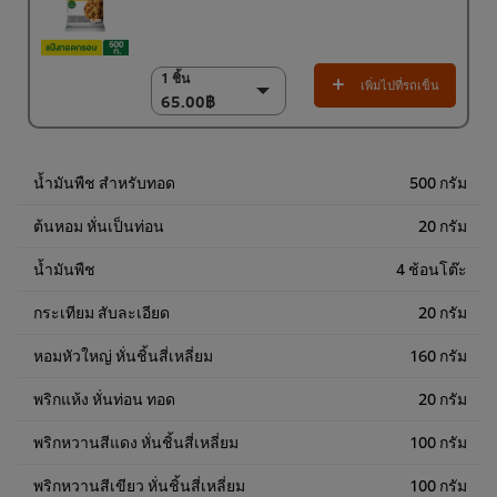
1 ชิ้น
1 ชิ้น
เพิ่มไปที่รถเข็น
65.00฿
65.00฿
6 x 500 ก.
390.00฿
น้ำมันพืช สำหรับทอด
500 กรัม
ต้นหอม หั่นเป็นท่อน
20 กรัม
น้ำมันพืช
4 ช้อนโต๊ะ
กระเทียม สับละเอียด
20 กรัม
หอมหัวใหญ่ หั่นชิ้นสี่เหลี่ยม
160 กรัม
พริกแห้ง หั่นท่อน ทอด
20 กรัม
พริกหวานสีแดง หั่นชิ้นสี่เหลี่ยม
100 กรัม
พริกหวานสีเขียว หั่นชิ้นสี่เหลี่ยม
100 กรัม