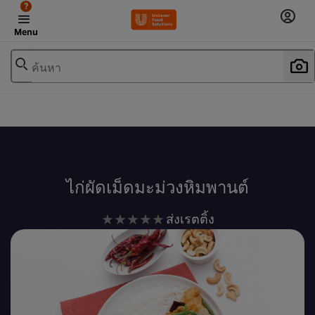
?
Menu
ค้นหา
เพิ่มในรายการโปรด
ไก่ผัดเม็ดมะม่วงหิมพานต์
ไม่มี
ส่งเรตติ้ง
การ
ให้
คะแนน
สำหรับ
recipe