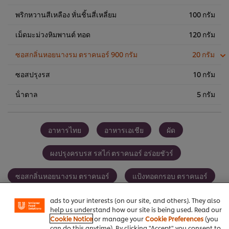
พริกหวานสีเหลือง หั่นชิ้นสี่เหลี่ยม
100 กรัม
เม็ดมะม่วงหิมพานต์ ทอด
120 กรัม
ซอสกลิ่นหอยนางรม ตราคนอร์ 900 กรัม
20 กรัม
ซอสปรุงรส
10 กรัม
น้ําตาล
5 กรัม
อาหารไทย
อาหารเอเชีย
ผัด
ผงปรุงครบรส รสไก่ ตราคนอร์ อร่อยชัวร์
We use cookies (and similar techniques) to improve your
experience on our site. Cookies enable you to enjoy
certain features (like saving your online "shopping
ซอสกลิ่นหอยนางรม ตราคนอร์
แป้งทอดกรอบ ตราคนอร์
basket"), social sharing functionality (for Facebook,
Instagram, etc.) and to tailor messages and to display
ซอสไก่ชนิดเข้มข้น ตราคนอร์
ไก่
กับข้าว
ads to your interests (on our site, and others). They also
help us understand how our site is being used. Read our
Cookie Notice
or manage your
Cookie Preferences
(you
can do this anytime). By clicking "Accept" you consent to