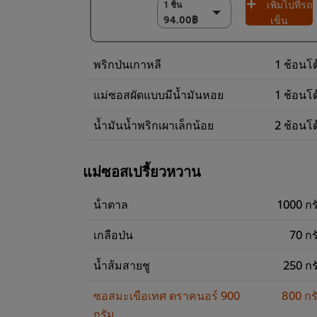
เพิ่มไปที่รถ
1 ชิ้น
1 ชิ้น
94.00฿
94.00฿
เข็น
(ราคาพิเศษ) แพ็ค
9 ชิ้น
พริกป่นเกาหลี
1 ช้อนโต
800.00฿
แม่ซอสผัดแบบมีน้ำมันหอย
1 ช้อนโต
น้ำมันน้ำพริกเผาเล็กน้อย
2 ช้อนโต
แม่ซอสเปรี้ยวหวาน
น้ําตาล
1000 กร
เกลือป่น
70 กร
น้ำส้มสายชู
250 กร
ซอสมะเขือเทศ ตราคนอร์ 900
800 กร
กรัม