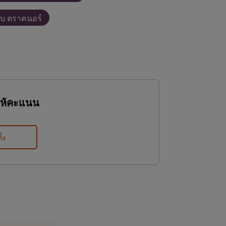
บ ตราคนอร์
ให้คะแนน
ิ้ง