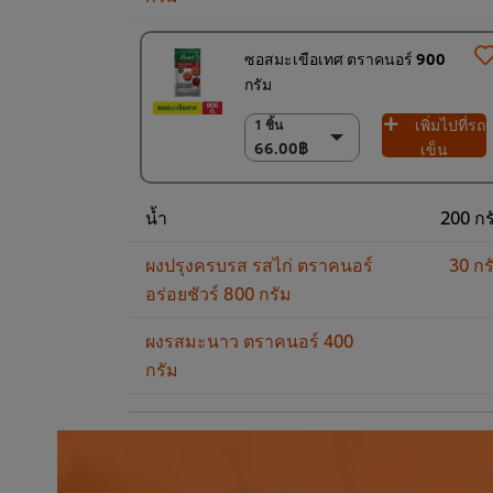
ซอสมะเขือเทศ ตราคนอร์ 900
กรัม
เพิ่มไปที่รถ
1 ชิ้น
1 ชิ้น
66.00฿
66.00฿
เข็น
(ราคาพิเศษ) แพ็ค
12 ชิ้น
น้ำ
200 กร
750.00฿
ผงปรุงครบรส รสไก่ ตราคนอร์
30 กร
อร่อยชัวร์ 800 กรัม
ผงรสมะนาว ตราคนอร์ 400
กรัม