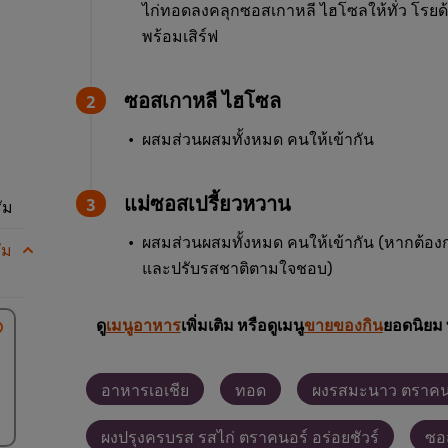
ไก่ทอดลงคลุกซอสเกาหลี ไฮโซลให้ทั่ว โรยด้ว
พร้อมเสิร์ฟ
ซอสเกาหลี ไฮโซล
ผสมส่วนผสมทั้งหมด คนให้เข้ากัน
แม่ซอสเปรี้ยวหวาน
ัม
ผสมส่วนผสมทั้งหมด คนให้เข้ากัน (หากต้อง
ัม
และปรับรสชาติตามใจชอบ)
ดู
เมนูอาหาร
เพิ่มเติม หรือดูเมนู
ขายของกิน
ยอดนิยม 
อาหารเอเชีย
ทอด
ผงรสมะนาว ตราคน
ผงปรุงครบรส รสไก่ ตราคนอร์ อร่อยชัวร์
ซอ