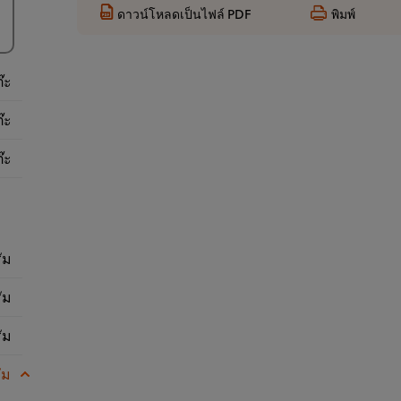
ดาวน์โหลดเป็นไฟล์ PDF
พิมพ์
๊ะ
๊ะ
๊ะ
ัม
ัม
ัม
ัม