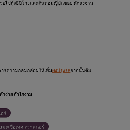
ยไข่กุ้งอิบิโกะและต้นหอมญี่ปุ่นซอย ตักลงจาน
การความกลมกล่อมให้เพิ่ม
ผงปรุงรส
จากนั้นชิม
ทำง่าย กำไรงาม
อร์
สมะเขือเทศ ตราคนอร์