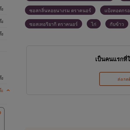
๊ะ
ซอสกลิ่นหอยนางรม ตราคนอร์
แป้งทอดกรอ
๊ะ
ซอสเทอริยากิ ตราคนอร์
ไก่
กับข้าว
๊ะ
เป็นคนแรกที่
๊ะ
ส่งเรตต
๊ะ