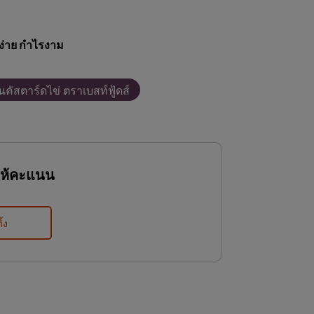
ง่าย กำไรงาม
ิ่นคัสตาร์ดไข่ ตราเบสท์ฟู้ดส์
ให้คะแนน
ิ้ง