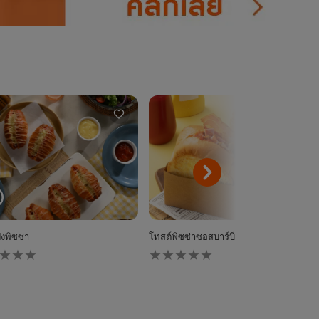
ังพิซซ่า
โทสต์พิซซ่าซอสบาร์บีคิวเบคอนแฮมเห็ด
ไม่มี
การ
ให้
นน
คะแนน
ับ
สำหรับ
pe
recipe