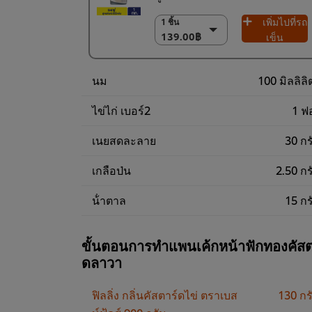
เพิ่มไปที่รถ
1 ชิ้น
1 ชิ้น
139.00฿
139.00฿
เข็น
18 x 1 กก.
2,502.00฿
นม
100 มิลลิลิ
ไข่ไก่ เบอร์2
1 ฟ
เนยสดละลาย
30 กร
เกลือป่น
2.50 กร
น้ําตาล
15 กร
ขั้นตอนการทำแพนเค้กหน้าฟักทองคัสต
ดลาวา
ฟิลลิ่ง กลิ่นคัสตาร์ดไข่ ตราเบส
130 กร