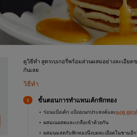
ดูวิธีทำ สูตรเบเกอรี่พร้อมส่วนผสมอย่างละเอี
กันเลย
วิธีทำ
ขั้นตอนการทำแพนเค้กฟักทอง
ร่อนแป้งเค้ก แป้งอเนกประสงค์และ
ผงฟู สูตรด
ผสมเนยสดและเกลือเข้าด้วยกัน
ผสมนมสดกับฟักทองนึ่งบดละเอียดในชามอีกใบ ใช