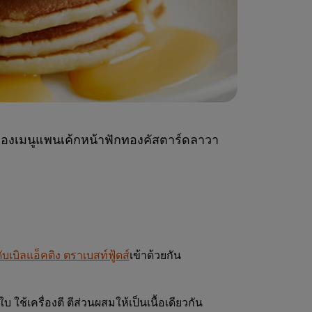
ยดของเมนูแพนเค้กหน้าฟักทองคัสตาร์ดลาวา
ับเบิลแอ็คติง ตราเบสท์ฟู้ดส์
เข้าด้วยกัน
้เครื่องตี ตีส่วนผสมให้เป็นเนื้อเดียวกัน