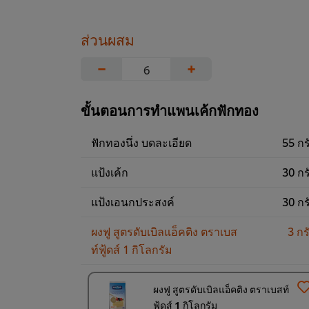
ส่วนผสม
−
+
ขั้นตอนการทำแพนเค้กฟักทอง
ฟักทองนึ่ง บดละเอียด
55 กร
แป้งเค้ก
30 กร
แป้งเอนกประสงค์
30 กร
ผงฟู สูตรดับเบิลแอ็คติง ตราเบส
3 กร
ท์ฟู้ดส์ 1 กิโลกรัม
ผงฟู สูตรดับเบิลแอ็คติง ตราเบสท์
ฟู้ดส์ 1 กิโลกรัม