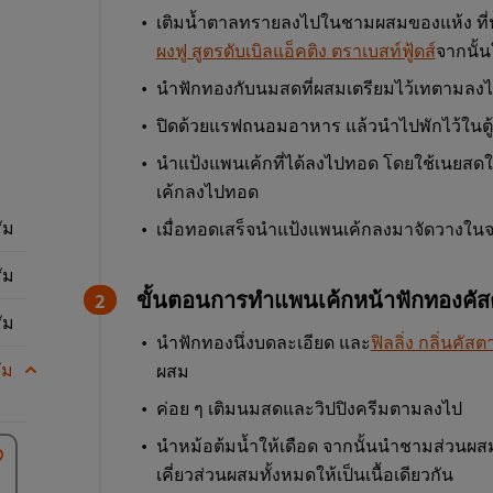
เติมน้ำตาลทรายลงไปในชามผสมของแห้ง ที่ป
ผงฟู สูตรดับเบิลแอ็คติง ตราเบสท์ฟู้ดส์
จากนั้
นำฟักทองกับนมสดที่ผสมเตรียมไว้เทตามลงไป 
ปิดด้วยแรฟถนอมอาหาร แล้วนำไปพักไว้ในตู้
นำแป้งแพนเค้กที่ได้ลงไปทอด โดยใช้เนยสด
เค้กลงไปทอด
ัม
เมื่อทอดเสร็จนำแป้งแพนเค้กลงมาจัดวางในจ
ัม
ขั้นตอนการทำแพนเค้กหน้าฟักทองคัส
ัม
นำฟักทองนึ่งบดละเอียด และ
ฟิลลิ่ง กลิ่นคัสต
ัม
ผสม
ค่อย ๆ เติมนมสดและวิปปิงครีมตามลงไป
นำหม้อต้มน้ำให้เดือด จากนั้นนำชามส่วนผสม
เคี่ยวส่วนผสมทั้งหมดให้เป็นเนื้อเดียวกัน