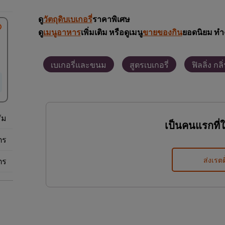
ดู
วัตถุดิบเบเกอรี่
ราคาพิเศษ
ดู
เมนูอาหาร
เพิ่มเติม หรือดูเมนู
ขายของกิน
ยอดนิยม ทำ
เบเกอรี่และขนม
สูตรเบเกอรี่
ฟิลลิ่ง กล
ัม
เป็นคนแรกที่
ตร
ตร
ส่งเรตต