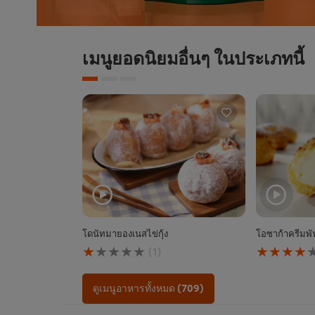
เมนูยอดนิยมอื่นๆ ในประเภทนี้
โดนัทมายองเนสไข่กุ้ง
โอซาก้าครีมพั
คะแนน
คะแนน
(1)
เฉลี่ย
เฉลี่ย
ของ
ของ
โดนัท
โอ
ดูเมนูอาหารทั้งหมด (709)
มา
ซาก้
ยอง
า