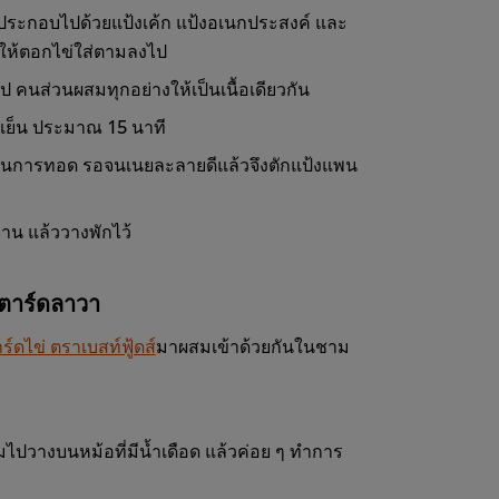
ระกอบไปด้วยแป้งเค้ก แป้งอเนกประสงค์ และ
นให้ตอกไข่ใส่ตามลงไป
คนส่วนผสมทุกอย่างให้เป็นเนื้อเดียวกัน
เย็น ประมาณ 15 นาที
ในการทอด รอจนเนยละลายดีแล้วจึงตักแป้งแพน
าน แล้ววางพักไว้
ตาร์ดลาวา
าร์ดไข่ ตราเบสท์ฟู้ดส์
มาผสมเข้าด้วยกันในชาม
ไปวางบนหม้อที่มีน้ำเดือด แล้วค่อย ๆ ทำการ