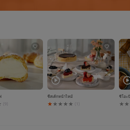
ฟ
ชีสเค้กหน้าไหม้
ชิโอะป
คะแนน
ไม่มี
(9)
(1)
เฉลี่ย
การ
ของ
ให้
ชีส
คะแ
เค้ก
สำหร
หน้า
reci