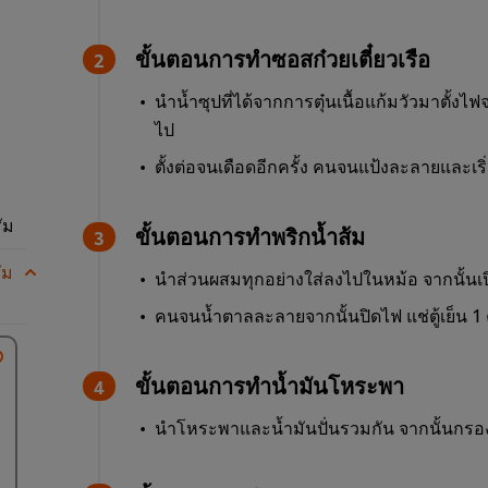
ขั้นตอนการทำซอสก๋วยเตี๋ยวเรือ
นำน้ำซุปที่ได้จากการตุ๋นเนื้อแก้มวัวมาตั้งไ
ไป
ตั้งต่อจนเดือดอีกครั้ง คนจนแป้งละลายและเริ
ัม
ขั้นตอนการทำพริกน้ำส้ม
ัม
นำส่วนผสมทุกอย่างใส่ลงไปในหม้อ จากนั้นเ
คนจนน้ำตาลละลายจากนั้นปิดไฟ แช่ตู้เย็น 1
ขั้นตอนการทำน้ำมันโหระพา
นำโหระพาและน้ำมันปั่นรวมกัน จากนั้นกร