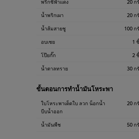
พริกชี้ฟ้าแดง
20 กร
น้ำพริกเผา
20 กร
น้ำส้มสายชู
100 กร
อบเชย
1 ช
โป๊ยกั๊ก
2 ช
น้ำตาลทราย
30 กร
ขั้นตอนการทำน้ำมันโหระพา
ใบโหระพาเด็ดใบ ลวก น็อกน้ำ
20 กร
บีบน้ำออก
น้ำมันพืช
50 กร