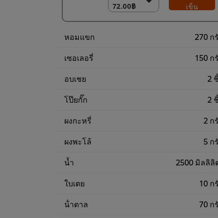
72.00฿
72.00฿
เข็น
(ราคาพิเศษ) แพ็ค
12 ชิ้น
หอมแขก
270 กร
860.00฿
เซอเลอรี่
150 กร
อบเชย
2 ช
โป๊ยกั๊ก
2 ช
ผงกะหรี่
2 กร
ผงพะโล้
5 กร
น้ำ
2500 มิลลิลิ
ใบเตย
10 กร
น้ําตาล
70 กร