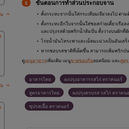
ขั้นตอนการทำส่วนประกอบจาน
ตั้งกระทะจากนั้นใส่กระเทียมเจียวลงไป ตาม
ัม
ตั้งกระทะอีกใบจากนั้นใส่ซอสก๋วยเตี๋ยวเรือลง
และปรุงรสด้วยพริกน้ำส้มปั่น ตั้งวางบนผักที่ผั
โรยน้ำมันโหระพาและเม็ดมะม่วงเป็นอันเสร็
หากชอบรสชาติที่เผ็ดขึ้น สามารถเพิ่มพริกป่น
ดู
เมนูอาหาร
เพิ่มเติม เมนู
ขายของกิน
ยอดนิยม และ
สูต
อาหารไทย
ผงปรุงอาหารรสไก่ ตราคนอร์
ัม
สูตรอาหารไทย
ผงปรุงครบรส รสไก่ ตราคนอร์
ซุปรสเนื้อ ตราคนอร์