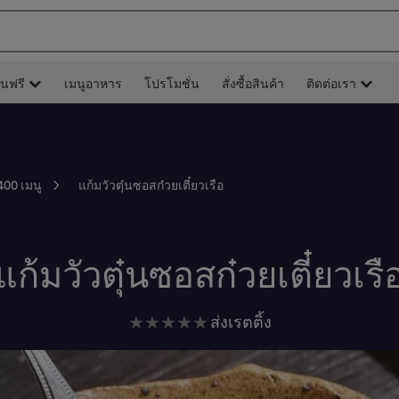
ยนฟรี
เมนูอาหาร
โปรโมชั่น
สั่งซื้อสินค้า
ติดต่อเรา
แก้มวัวตุ๋นซอสก๋วยเตี๋ยวเรือ
400 เมนู
แก้มวัวตุ๋นซอสก๋วยเตี๋ยวเรื
ไม่มี
ส่งเรตติ้ง
การ
ให้
คะแนน