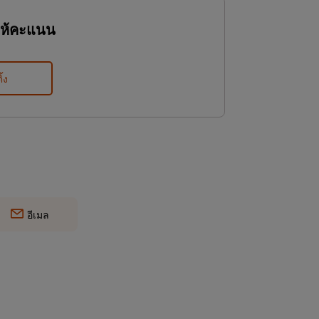
ให้คะแนน
ิ้ง
อีเมล