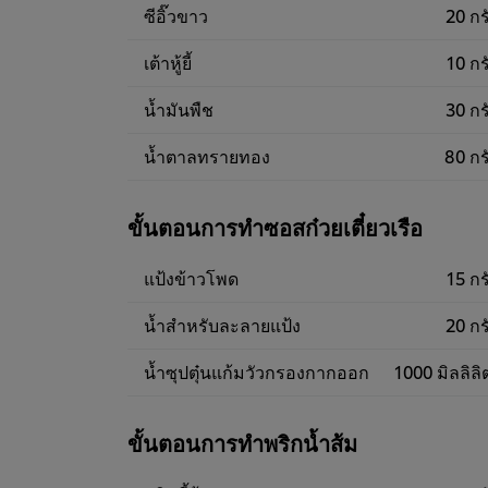
ซีอิ๊วขาว
20 กร
เต้าหู้ยี้
10 กร
น้ำมันพืช
30 กร
น้ำตาลทรายทอง
80 กร
ขั้นตอนการทำซอสก๋วยเตี๋ยวเรือ
แป้งข้าวโพด
15 กร
น้ำสำหรับละลายแป้ง
20 กร
น้ำซุปตุ๋นแก้มวัวกรองกากออก
1000 มิลลิลิ
ขั้นตอนการทำพริกน้ำส้ม