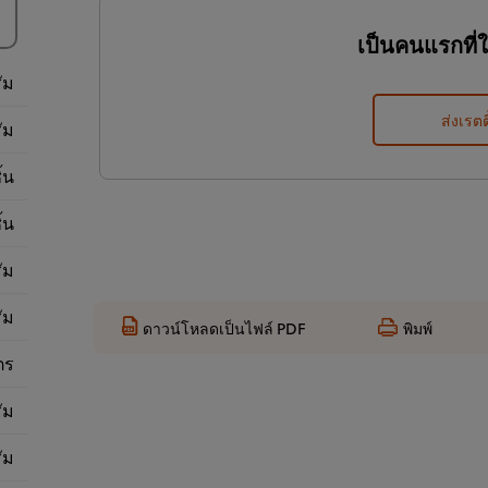
เป็นคนแรกที่
ัม
ส่งเรตต
ัม
ิ้น
ิ้น
ัม
ัม
ดาวน์โหลดเป็นไฟล์ PDF
พิมพ์
ตร
ัม
ัม