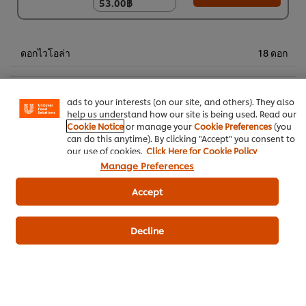
53.00฿
53.00฿
(ราคาพิเศษ) แพ็ค 9
ชิ้น
We use cookies (and similar techniques) to improve your
470.00฿
ดอกไวโอล่า
18 ดอก
experience on our site. Cookies enable you to enjoy
certain features (like saving your online "shopping
basket"), social sharing functionality (for Facebook,
Instagram, etc.) and to tailor messages and to display
เบเกอรี่และขนม
สูตรเบเกอรี่
ads to your interests (on our site, and others). They also
help us understand how our site is being used. Read our
Cookie Notice
or manage your
Cookie Preferences
(you
ฟิลลิ่ง กลิ่นกล้วยหอม ตราเบสท์ฟู้ดส์
can do this anytime). By clicking "Accept" you consent to
our use of cookies.
Click Here for Cookie Policy
Manage Preferences
Accept
ดาวน์โหลดเป็นไฟล์ PDF
อีเมล
Decline