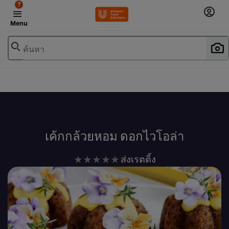
?
Menu
ค้นหา
เพิ่มในรายการโปรด
เค้กกล้วยหอม ดอกไวโอล่า
ไม่มี
ส่งเรตติ้ง
การ
ให้
คะแนน
สำหรับ
recipe