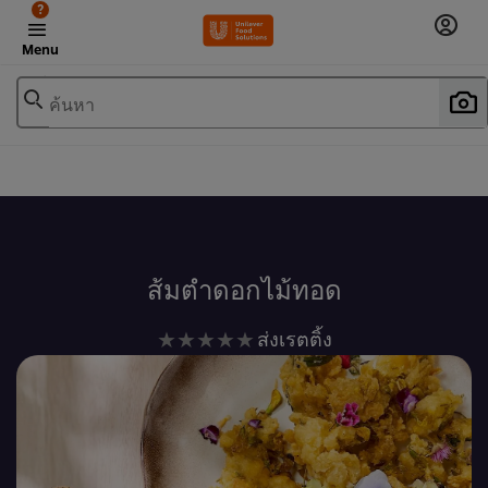
?
Menu
ค้นหา
เพิ่มในรายการโปรด
ส้มตำดอกไม้ทอด
ไม่มี
ส่งเรตติ้ง
การ
ให้
คะแนน
สำหรับ
recipe