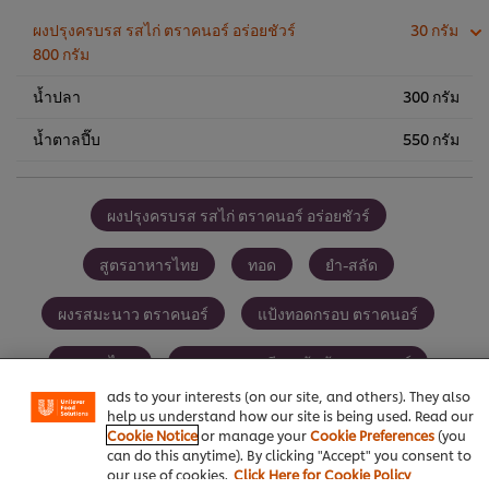
1,100.00฿
ผงปรุงครบรส รสไก่ ตราคนอร์ อร่อยชัวร์
30 กรัม
800 กรัม
น้ำปลา
300 กรัม
น้ำตาลปี๊บ
550 กรัม
ผงปรุงครบรส รสไก่ ตราคนอร์ อร่อยชัวร์
สูตรอาหารไทย
ทอด
ยำ-สลัด
We use cookies (and similar techniques) to improve your
ผงรสมะนาว ตราคนอร์
แป้งทอดกรอบ ตราคนอร์
experience on our site. Cookies enable you to enjoy
certain features (like saving your online "shopping
basket"), social sharing functionality (for Facebook,
อาหารไทย
ซอสมะขามเปียกเข้มข้น ตราคนอร์
Instagram, etc.) and to tailor messages and to display
ads to your interests (on our site, and others). They also
help us understand how our site is being used. Read our
Cookie Notice
or manage your
Cookie Preferences
(you
can do this anytime). By clicking "Accept" you consent to
our use of cookies.
Click Here for Cookie Policy
เป็นคนแรกที่ให้คะแนน