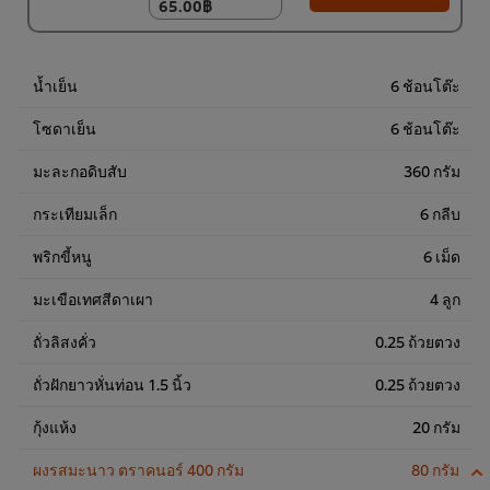
65.00฿
65.00฿
6 x 500 ก.
390.00฿
น้ำเย็น
6 ช้อนโต๊ะ
โซดาเย็น
6 ช้อนโต๊ะ
มะละกอดิบสับ
360 กรัม
กระเทียมเล็ก
6 กลีบ
พริกขี้หนู
6 เม็ด
มะเขือเทศสีดาเผา
4 ลูก
ถั่วลิสงคั่ว
0.25 ถ้วยตวง
ถั่วฝักยาวหั่นท่อน 1.5 นิ้ว
0.25 ถ้วยตวง
กุ้งแห้ง
20 กรัม
ผงรสมะนาว ตราคนอร์ 400 กรัม
80 กรัม