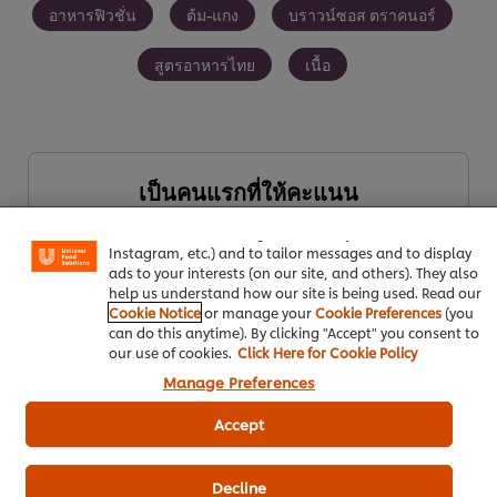
อาหารฟิวชั่น
ต้ม-แกง
บราวน์ซอส ตราคนอร์
สูตรอาหารไทย
เนื้อ
We use cookies (and similar techniques) to improve your
เป็นคนแรกที่ให้คะแนน
experience on our site. Cookies enable you to enjoy
certain features (like saving your online "shopping
basket"), social sharing functionality (for Facebook,
Instagram, etc.) and to tailor messages and to display
ส่งเรตติ้ง
ads to your interests (on our site, and others). They also
help us understand how our site is being used. Read our
Cookie Notice
or manage your
Cookie Preferences
(you
can do this anytime). By clicking "Accept" you consent to
our use of cookies.
Click Here for Cookie Policy
Manage Preferences
Accept
Decline
ดาวน์โหลดเป็นไฟล์ PDF
อีเมล