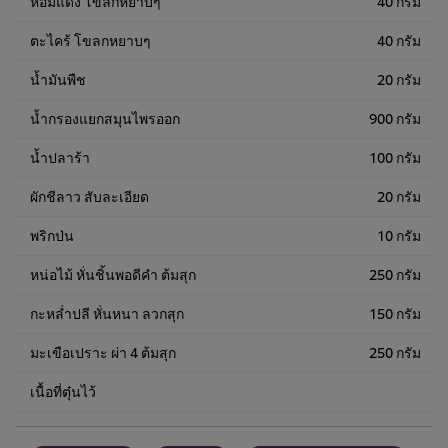
หอมแดง โขลกหยาบๆ
40 กรัม
ตะไคร้ โขลกหยาบๆ
40 กรัม
น้ำมันพืช
20 กรัม
น้ำกรองแยกสมุนไพรออก
900 กรัม
น้ำปลาร้า
100 กรัม
ผักชีลาว สับละเอียด
20 กรัม
พริกป่น
10 กรัม
หน่อไม้ หั่นชิ้นพอดีคำ ต้มสุก
250 กรัม
กะหล่ำปลี หั่นหนา ลวกสุก
150 กรัม
มะเขือเปราะ ผ่า 4 ต้มสุก
250 กรัม
เนื้อที่ตุ๋นไว้