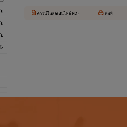
ัม
ดาวน์โหลดเป็นไฟล์ PDF
พิมพ์
ัม
ัม
๊ะ