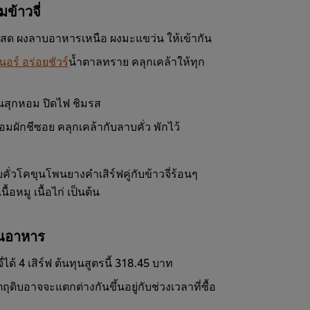
ข้าวจี่
ดสด ผงลาบอาหารเหนือ ผงมะแขว่น ให้เข้ากัน
อร์ อร่อยชัวร์
น้ำตาลทราย คลุกเคล้าให้ทุก
ันจนสุกหอม ปิดไฟ ชิมรส
ผักชีซอย คลุกเคล้ากับลาบคั่ว พักไว้
วโคขุนโพนยางคำเสิร์ฟคู่กับข้าวจี่ร้อนๆ
ื้อหมู เนื้อไก่ เป็นต้น
านอาหาร
ด้ 4 เสิร์ฟ ต้นทุนสูตรนี้ 318.45 บาท
ดิบอาจจะแตกต่างกันขึ้นอยู่กับช่วงเวลาที่ซื้อ