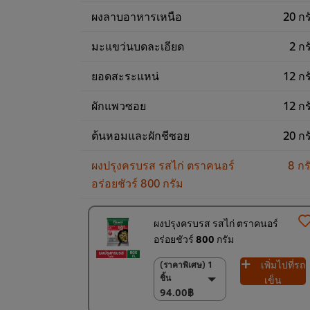
ผงลาบอาหารเหนือ
20 กร
มะแขว่นบดละเอียด
2 กร
ยอดสะระแหน่
12 กร
ผักแพวซอย
12 กร
ต้นหอมและผักชีซอย
20 กร
ผงปรุงครบรส รสไก่ ตราคนอร์
8 กร
อร่อยชัวร์ 800 กรัม
ผงปรุงครบรส รสไก่ ตราคนอร์
อร่อยชัวร์ 800 กรัม
เพิ่มไปที่รถ
(ราคาพิเศษ) 1
(ราคาพิเศษ) 1 ชิ้น
ชิ้น
94.00฿
เข็น
94.00฿
(ราคาพิเศษ) แพ็ค
10 ชิ้น