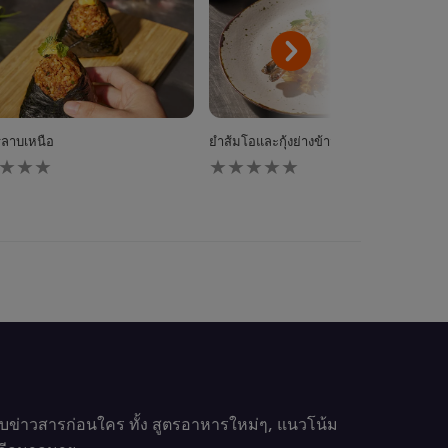
ริลาบเหนือ
ยำส้มโอและกุ้งย่างข้าวกรอบ
ไม่มี
การ
ให้
นน
คะแนน
ับ
สำหรับ
pe
recipe
นี้
รับข่าวสารก่อนใคร ทั้ง สูตรอาหารใหม่ๆ, แนวโน้ม