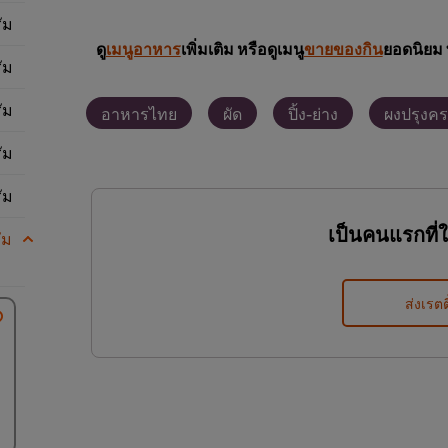
ัม
ดู
เมนูอาหาร
เพิ่มเติม หรือดูเมนู
ขายของกิน
ยอดนิยม 
ัม
ัม
อาหารไทย
ผัด
ปิ้ง-ย่าง
ผงปรุงคร
ัม
ัม
เป็นคนแรกที่
ัม
ส่งเรตต