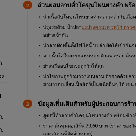
ส่วนผสมลาบคั่วโคขุนโพนยางคำ พร้อม
นำเนื้อสับโคขุนโพนยางคำคลุกเคล้ากับเลือ
ปรุงรสด้วย น้ำปลา
ผงปรุงครบรส รสไก่ ตราคน
อย่างเข้ากัน
นำลาบดิบขึ้นตั้งไฟ ใส่น้ำเปล่า ผัดให้เข้าก
จากนั้นใส่ใบสะระแหน่ซอย ผักแพวซอย ต้นหอม
ัม
ย่างหรืออบไขกระดูกวัวให้สุก
อง
นำไขกระดูกวัวมาวางบนจาน ตักราดด้วยลาบคั่
สามารถเปลี่ยนเนื้อสัตว์เป็นชนิดอื่นๆ ได้ เช่น เน
ม
ข้อมูลเพิ่มเติมสำหรับผู้ประกอบการร้
สูตรนี้ทำลาบคั่วโคขุนโพนยางคำ พร้อมข้าวจี่ไ
ัม
ราคาต้นทุนต่อเสิร์ฟ 79.60 บาท (ราคาของวัตถุ
ัม
และสถานที่จัดจำหน่าย)