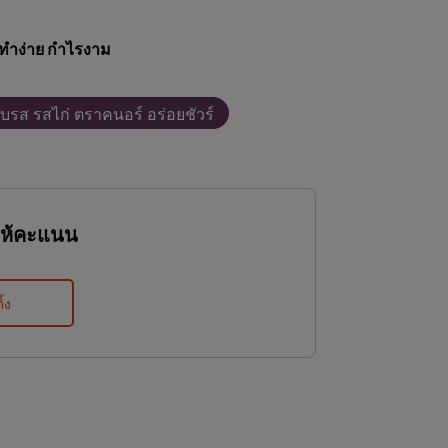
ทำง่าย กำไรงาม
บรส รสไก่ ตราคนอร์ อร่อยชัวร์
ให้คะแนน
ิ้ง