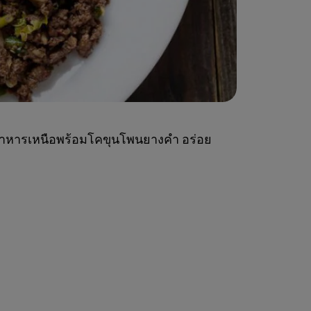
นูอาหารเหนือพร้อมโคขุนโพนยางคำ อร่อย