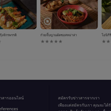
ุ้งจักรพรรดิ
ก๋วยจั๊บญวนผัดซอสหม่าล่า
โอนิกิ
ไม่มี
ไม่มี
การ
การ
ให้
ให้
คะแนน
คะแ
สำหรับ
สำหร
recipe
reci
นี้
นี้
าวสารออนไลน์
สมัครรับข่าวสารจากเรา
เพียงแค่สมัครกับเรา คุณจะได้
eferences