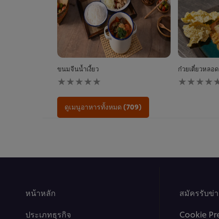
ขนมจีนน้ำเงี้ยว
ก๋วยเตี๋ยวหลอดก
ไม่มี
ไม่มี
การ
การ
ให้
ให้
คะแนน
คะแนน
ดูเมนูอาหารทั้งหมด (709)
สำหรับ
สำหรับ
recipe
recipe
นี้
นี้
หน้าหลัก
สมัครรับข่
ประเภทธุรกิจ
Cookie Pr