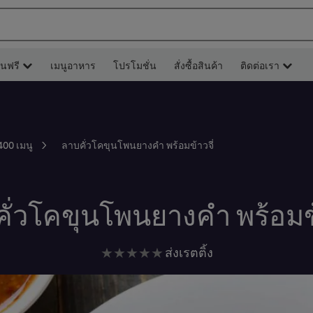
ยนฟรี
เมนูอาหาร
โปรโมชั่น
สั่งซื้อสินค้า
ติดต่อเรา
ลาบคั่วโคขุนโพนยางคำ พร้อมข้าวจี่
400 เมนู
ั่วโคขุนโพนยางคำ พร้อมข้
ไม่มี
ส่งเรตติ้ง
การ
ให้
คะแนน