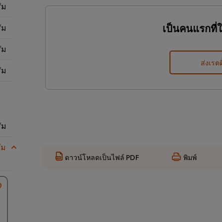
ัม
เป็นคนแรกที่
ัม
ัม
ส่งเรตต
ัม
ัม
ัม
ดาวน์โหลดเป็นไฟล์ PDF
พิมพ์