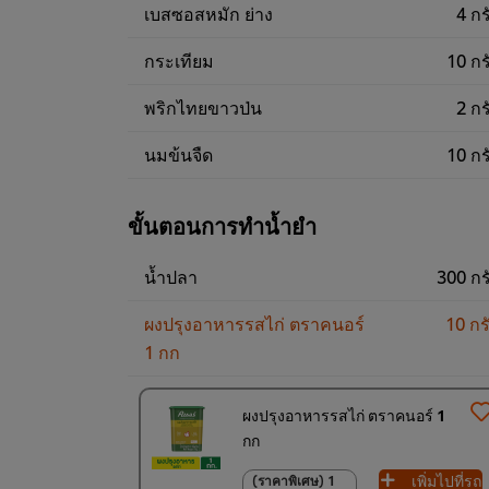
เบสซอสหมัก ย่าง
4 กร
กระเทียม
10 กร
พริกไทยขาวป่น
2 กร
นมข้นจืด
10 กร
ขั้นตอนการทำน้ำยำ
น้ำปลา
300 กร
ผงปรุงอาหารรสไก่ ตราคนอร์
10 กร
1 กก
ผงปรุงอาหารรสไก่ ตราคนอร์ 1
กก
เพิ่มไปที่รถ
(ราคาพิเศษ) 1
(ราคาพิเศษ) 1 ชิ้น