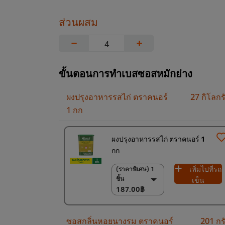
ส่วนผสม
−
+
ขั้นตอนการทำเบสซอสหมักย่าง
ผงปรุงอาหารรสไก่ ตราคนอร์
27 กิโลกร
1 กก
ผงปรุงอาหารรสไก่ ตราคนอร์ 1
กก
เพิ่มไปที่รถ
(ราคาพิเศษ) 1
(ราคาพิเศษ) 1 ชิ้น
ชิ้น
187.00฿
เข็น
187.00฿
(ลด 3%) แพ็ค 6
ชิ้น
1,095.00฿
ซอสกลิ่นหอยนางรม ตราคนอร์
201 กร