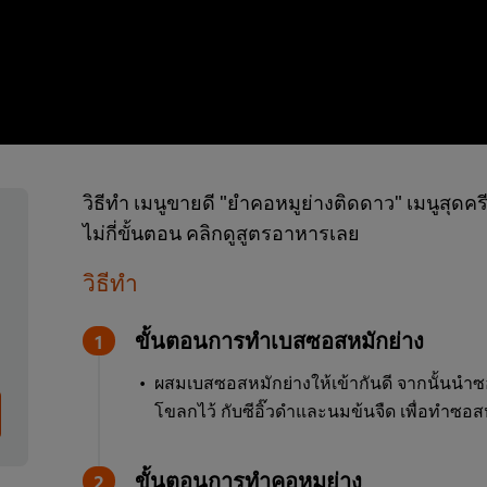
วิธีทำ เมนูขายดี "ยำคอหมูย่างติดดาว" เมนูสุดคร
ไม่กี่ขั้นตอน คลิกดูสูตรอาหารเลย
วิธีทำ
ขั้นตอนการทำเบสซอสหมักย่าง
ผสมเบสซอสหมักย่างให้เข้ากันดี จากนั้นนำซอ
โขลกไว้ กับซีอิ๊วดำและนมข้นจืด เพื่อทำซอ
ขั้นตอนการทำคอหมูย่าง