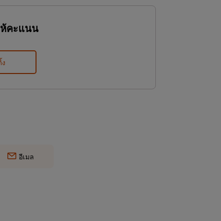
ให้คะแนน
ิ้ง
อีเมล