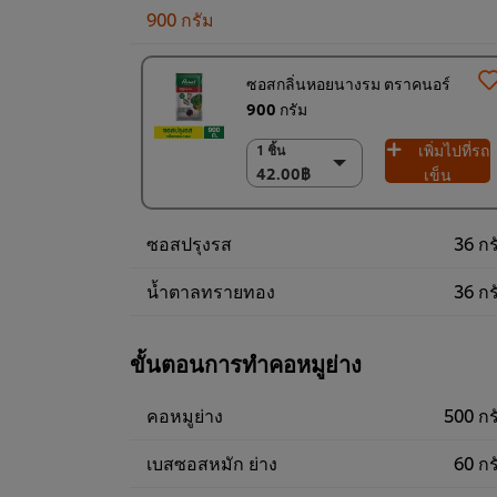
900 กรัม
ซอสกลิ่นหอยนางรม ตราคนอร์
900 กรัม
เพิ่มไปที่รถ
1 ชิ้น
1 ชิ้น
42.00฿
42.00฿
เข็น
(ราคาพิเศษ) แพ็ค
12 ชิ้น
ซอสปรุงรส
36 กร
504.00฿
น้ำตาลทรายทอง
36 กร
ขั้นตอนการทำคอหมูย่าง
คอหมูย่าง
500 กร
เบสซอสหมัก ย่าง
60 กร