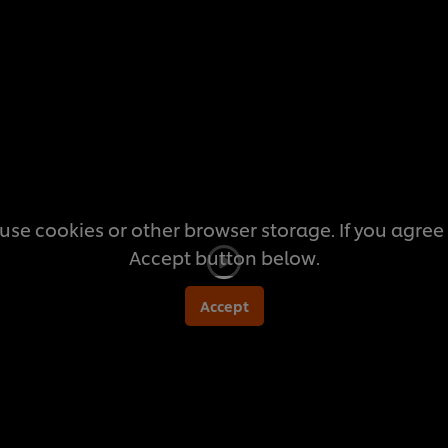
สำหรับ
recipe
นี้
use cookies or other browser storage. If you agree t
Accept button below.
Accept