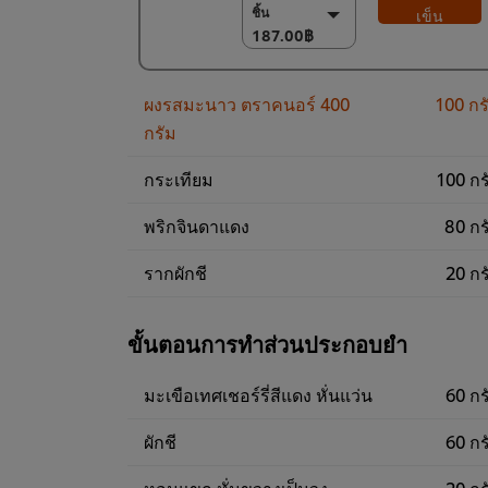
ชิ้น
187.00฿
เข็น
187.00฿
(ลด 3%) แพ็ค 6
ชิ้น
1,095.00฿
ผงรสมะนาว ตราคนอร์ 400
100 กร
กรัม
กระเทียม
100 กร
พริกจินดาแดง
80 กร
รากผักชี
20 กร
ขั้นตอนการทำส่วนประกอบยำ
มะเขือเทศเชอร์รี่สีแดง หั่นแว่น
60 กร
ผักชี
60 กร
หอมแขก หั่นขวางเป็นวง
20 กร