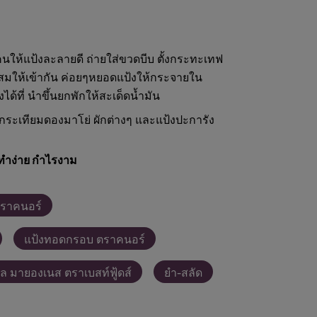
ให้แป้งละลายดี ถ่ายใส่ขวดบีบ ตั้งกระทะเทฟ
ผสมให้เข้ากัน ค่อยๆหยอดแป้งให้กระจายใน
งได้ที่ นำขึ้นยกพักให้สะเด็ดน้ำมัน
 กระเทียมดองมาโย่ ผักต่างๆ และแป้งปะการัง
ทำง่าย กำไรงาม
ตราคนอร์
แป้งทอดกรอบ ตราคนอร์
ยล มายองเนส ตราเบสท์ฟู้ดส์
ยำ-สลัด