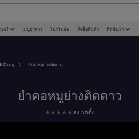
ยนฟรี
เมนูอาหาร
โปรโมชั่น
สั่งซื้อสินค้า
ติดต่อเรา
ยำคอหมูย่างติดดาว
400 เมนู
ยำคอหมูย่างติดดาว
ไม่มี
ส่งเรตติ้ง
การ
ให้
คะแนน