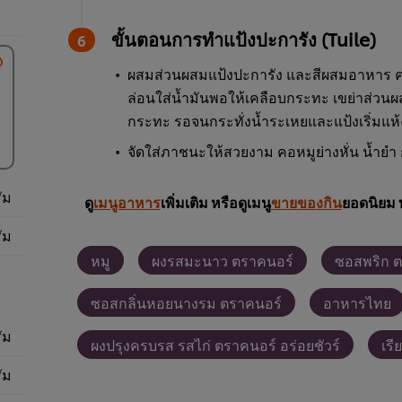
ขั้นตอนการทำแป้งปะการัง (Tuile)
ผสมส่วนผสมแป้งปะการัง และสีผสมอาหาร คน
ล่อนใส่น้ำมันพอให้เคลือบกระทะ เขย่าส่วน
กระทะ รอจนกระทั่งน้ำระเหยและแป้งเริ่มแห้
จัดใส่ภาชนะให้สวยงาม คอหมูย่างหั่น น้ำยำ
ัม
ดู
เมนูอาหาร
เพิ่มเติม หรือดูเมนู
ขายของกิน
ยอดนิยม 
ัม
หมู
ผงรสมะนาว ตราคนอร์
ซอสพริก 
ซอสกลิ่นหอยนางรม ตราคนอร์
อาหารไทย
ัม
ผงปรุงครบรส รสไก่ ตราคนอร์ อร่อยชัวร์
เรี
ัม