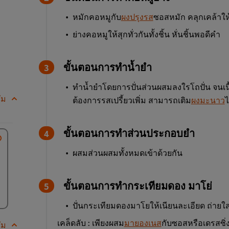
หมักคอหมูกับ
ผงปรุงรส
ซอสหมัก คลุกเคล้าให้เข
ย่างคอหมูให้สุกทั่วกันทั้งชิ้น หั่นชิ้นพอดีคำ
ขั้นตอนการทำน้ำยำ
ทำน้ำยำโดยการปั่นส่วนผสมลงใรโถปั่น จนเนื
ัม
ต้องการรสเปรี้ยวเพิ่ม สามารถเติม
ผงมะนาว
ขั้นตอนการทำส่วนประกอบยำ
ผสมส่วนผสมทั้งหมดเข้าด้วยกัน
ขั้นตอนการทำกระเทียมดอง มาโย่
ปั่นกระเทียมดองมาโยให้เนียนละเอียด ถ่ายใ
เคล็ดลับ : เพียงผสม
มายองเนส
กับซอสหรือเดรสซิ
ัม