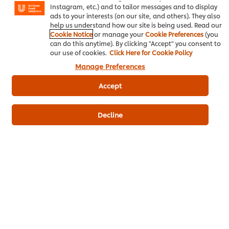
ดาวน์โหลดเป็นไฟล์ PDF
อีเมล
Instagram, etc.) and to tailor messages and to display
ads to your interests (on our site, and others). They also
help us understand how our site is being used. Read our
Cookie Notice
or manage your
Cookie Preferences
(you
can do this anytime). By clicking "Accept" you consent to
our use of cookies.
Click Here for Cookie Policy
Manage Preferences
Accept
Decline
เมนูยอดนิยมอื่นๆ ในประเภทนี้