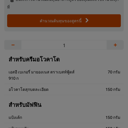
ที่
คำนวณต้นทุนของสูตรนี้
−
+
สำหรับครีมอโวคาโด
เอสอี เบเกอรี่ มายองเนส ตราเบสท์ฟู้ดส์
70 กรัม
910 ก
อโวคาโดสุกบดละเอียด
150 กรัม
สำหรับมัฟฟิน
แป้งเค้ก
150 กรัม