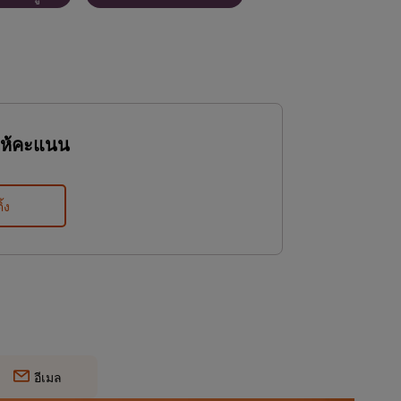
ให้คะแนน
ิ้ง
อีเมล