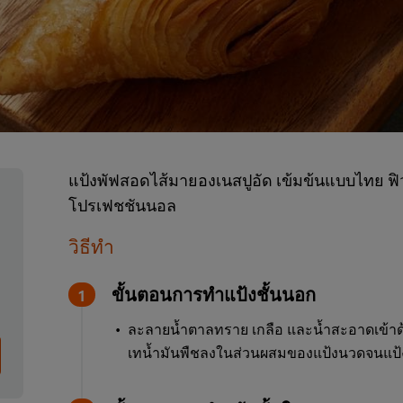
แป้งพัฟสอดไส้มายองเนสปูอัด เข้มข้นแบบไทย ฟิว
โปรเฟชชันนอล
วิธีทำ
ขั้นตอนการทำแป้งชั้นนอก
ละลายน้ำตาลทราย เกลือ และน้ำสะอาดเข้าด้
เทน้ำมันพืชลงในส่วนผสมของแป้งนวดจนแป้