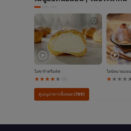
โอซาก้าครีมพัฟ
โดนัทมายองเนส
คะแนน
คะแนน
(9)
เฉลี่ย
เฉลี่ย
ของ
ของ
โอ
โดนัท
ดูเมนูอาหารทั้งหมด (709)
ซาก้
มา
า
ยอง
ครีม
เนส
พัฟ
ไข่
นี้
กุ้ง
คือ
นี้
4.1
คือ