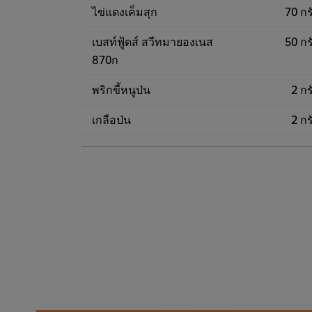
ไข่แดงเค็มสุก
70 กร
เบสท์ฟู้ดส์ สวีทมายองเนส
50 กร
870ก
พริกขี้หนูป่น
2 กร
เกลือป่น
2 กร