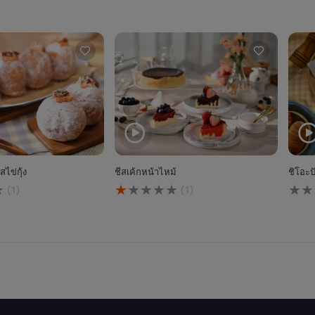
ไข่กุ้ง
ชีสเค้กหน้าไหม้
ชิโอะป
คะแนน
ไม่มี
(1)
(1)
เฉลี่ย
การ
ของ
ให้
ชีส
คะแ
เค้ก
สำหร
หน้า
reci
ไหม้
นี้
นี้
คือ
1.0
จาก