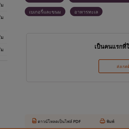
ัม
เบเกอรี่และขนม
อาหารทะเล
ัม
ัม
เป็นคนแรกที่
ัม
ส่งเรตต
ดาวน์โหลดเป็นไฟล์ PDF
พิมพ์