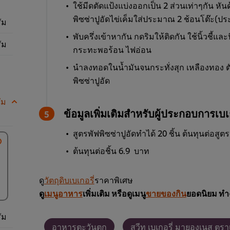
ใช้มีดตัดแป้งแบ่งออกเป็น 2 ส่วนเท่าๆกัน หันด
พิซซ่าปูอัดไข่เค็มใส่ประมาณ 2 ช้อนโต๊ะ(ป
ัม
พับครึ่งเข้าหากัน กดริมให้ติดกัน ใช้นิ้วชี้แล
ัม
กระทะพอร้อน ไฟอ่อน
นำลงทอดในน้ำมันจนกระทั่งสุก เหลืองทอง ตักข
พิซซ่าปูอัด
ัม
ข้อมูลเพิ่มเติมสำหรับผู้ประกอบการเบเก
สูตรพัฟพิซซ่าปูอัดทำได้ 20 ชิ้น ต้นทุนต่อส
ต้นทุนต่อชิ้น 6.9 บาท
ดู
วัตถุดิบเบเกอรี่
ราคาพิเศษ
ดู
เมนูอาหาร
เพิ่มเติม หรือดูเมนู
ขายของกิน
ยอดนิยม ทำ
ัม
อาหารตะวันตก
สวีท เบเกอรี่ มายองเนส ตราเ