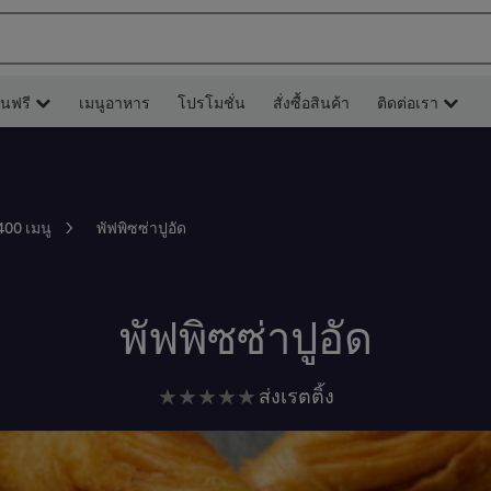
ยนฟรี
เมนูอาหาร
โปรโมชั่น
สั่งซื้อสินค้า
ติดต่อเรา
พัฟพิซซ่าปูอัด
400 เมนู
พัฟพิซซ่าปูอัด
ไม่มี
ส่งเรตติ้ง
การ
ให้
คะแนน