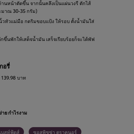
้านหน้าตัดขึ้น จากนั้นคลึงเป็นแผ่นวงรี ตักไส้
ระมาณ 30-35 กรัม)
ะนิ้วหัวแม่มือ กดริมขอบแป้ง ให้รอบ ตั้งน้ำมันใส่
ึ้นพักให้เสด็จน้ำมัน เสร็จเรียบร้อยก็จะได้พัฟ
อรี่
ูตร 139.98 บาท
ง่าย กำไรงาม
บสท์ฟู้ดส์
ซอสพิซซ่า ตราคนอร์