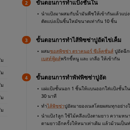
ขั้นตอนการทำแป้งชั้นใน
นำแป้งมาผสมกับน้ำมันพืชให้เข้ากันแล้วแบ่ง
ตัดแบ่งเป็นชิ้นใหมัขนาดเท่ากัน 10 ชิ้น
ขั้นตอนการทำไส้พิซซ่าปูอัดไข่เค็ม
ผสม
ซอสพิซซ่า ตราคนอร์ ซีเล็คชั่นส์
ปูอัดฉีก
เบสท์ฟู้ดส์
พริกขี้หนู และ เกลือ ให้เข้ากัน
ัม
ัม
ขั้นตอนการทำพัฟพิซซ่าปูอัด
ัม
แผ่แป้งชั้นนอก 1 ชิ้นให้แบนออกใส่แป้งชั้นใน
30 นาที
ัม
ทำ
ไส้พิซซ่า
ปูอัดมายองเนสโดยผสมทุกอย่างใ
ัม
นำแป้ง1ลูก ใช้ไม้คลึงแป้งตามยาว ความหนาข
ตามยาวอีกครั้งให้หนาเท่าเดิม แล้วม้วนเป็