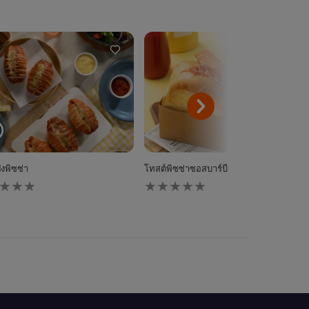
ังพิซซ่า
โทสต์พิซซ่าซอสบาร์บีคิวเบคอนแฮมเห็ด
ไม่มี
การ
ให้
นน
คะแนน
ับ
สำหรับ
pe
recipe
นี้