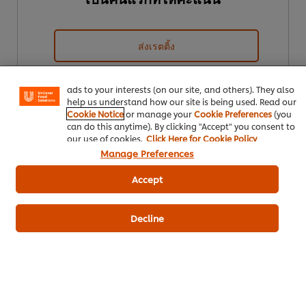
We use cookies (and similar techniques) to improve your
experience on our site. Cookies enable you to enjoy
ส่งเรตติ้ง
certain features (like saving your online "shopping
basket"), social sharing functionality (for Facebook,
Instagram, etc.) and to tailor messages and to display
ads to your interests (on our site, and others). They also
help us understand how our site is being used. Read our
Cookie Notice
or manage your
Cookie Preferences
(you
can do this anytime). By clicking "Accept" you consent to
our use of cookies.
Click Here for Cookie Policy
Manage Preferences
Accept
ดาวน์โหลดเป็นไฟล์ PDF
อีเมล
Decline