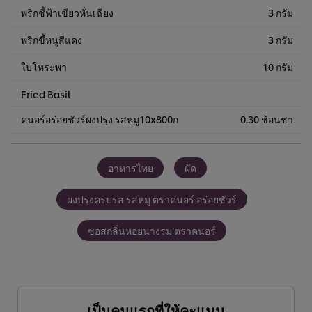
พริกชี้ฟ้าเขียวหั่นเฉียง
3 กรัม
พริกขี้หนูสีแดง
3 กรัม
ใบโหระพา
10 กรัม
Fried Basil
คนอร์อร่อยชัวร์ผงปรุง รสหมู10x800ก
0.30 ช้อนชา
อาหารไทย
ผัด
ผงปรุงครบรส รสหมู ตราคนอร์ อร่อยชัวร์
ซอสกลิ่นหอยนางรม ตราคนอร์
เป็นคนแรกที่ให้คะแนน