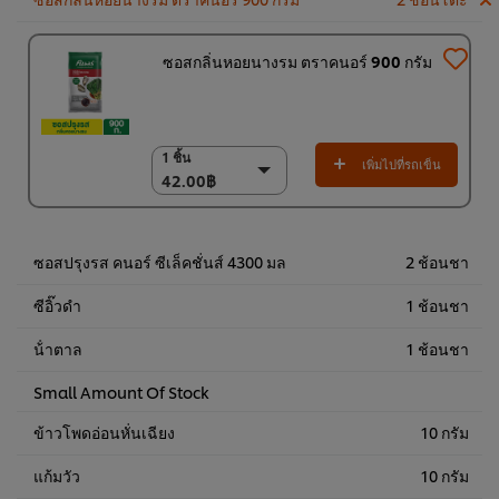
ซอสกลิ่นหอยนางรม ตราคนอร์ 900 กรัม
1 ชิ้น
1 ชิ้น
เพิ่มไปที่รถเข็น
42.00฿
42.00฿
(ราคาพิเศษ) แพ็ค 12
ชิ้น
504.00฿
ซอสปรุงรส คนอร์ ซีเล็คชั่นส์ 4300 มล
2 ช้อนชา
ซีอิ๊วดำ
1 ช้อนชา
น้ําตาล
1 ช้อนชา
Small Amount Of Stock
ข้าวโพดอ่อนหั่นเฉียง
10 กรัม
แก้มวัว
10 กรัม