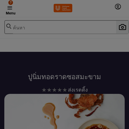
?
Menu
ค้นหา
เพิ่มในรายการโปรด
ปูนิ่มทอดราดซอสมะขาม
ไม่มี
ส่งเรตติ้ง
การ
ให้
คะแนน
สำหรับ
recipe