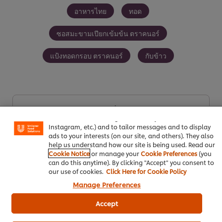
อาหารไทย
ทอด
ซอสมะขามเปียกเข้มข้น ตราคนอร์
แป้งทอดกรอบ ตราคนอร์
กับข้าว
We use cookies (and similar techniques) to improve your
experience on our site. Cookies enable you to enjoy
certain features (like saving your online "shopping
เป็นคนแรกที่ให้คะแนน
basket"), social sharing functionality (for Facebook,
Instagram, etc.) and to tailor messages and to display
ads to your interests (on our site, and others). They also
help us understand how our site is being used. Read our
ส่งเรตติ้ง
Cookie Notice
or manage your
Cookie Preferences
(you
can do this anytime). By clicking "Accept" you consent to
our use of cookies.
Click Here for Cookie Policy
Manage Preferences
Accept