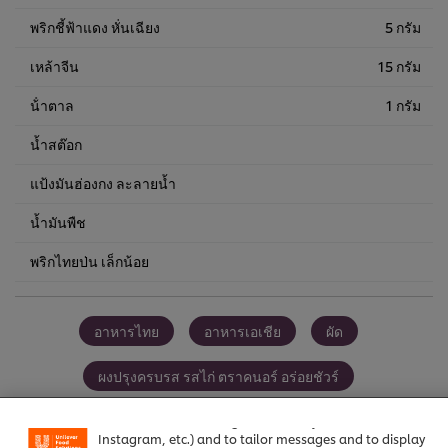
พริกชี้ฟ้าแดง หั่นเฉียง
5 กรัม
เหล้าจีน
15 กรัม
น้ําตาล
1 กรัม
น้ำสต๊อก
แป้งมันฮ่องกง ละลายน้ำ
น้ำมันพืช
พริกไทยป่น เล็กน้อย
อาหารไทย
อาหารเอเชีย
ผัด
We use cookies (and similar techniques) to improve your
ผงปรุงครบรส รสไก่ ตราคนอร์ อร่อยชัวร์
experience on our site. Cookies enable you to enjoy
certain features (like saving your online "shopping
ซอสกลิ่นหอยนางรม ตราคนอร์
แป้งทอดกรอบ ตราคนอร์
basket"), social sharing functionality (for Facebook,
Instagram, etc.) and to tailor messages and to display