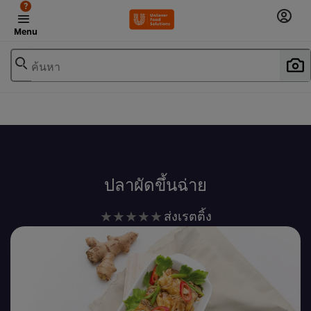
?
Menu
ค้นหา
เพิ่มในรายการโปรด
ปลาผัดขึ้นฉ่าย
ไม่มี
ส่งเรตติ้ง
การ
ให้
คะแนน
สำหรับ
recipe