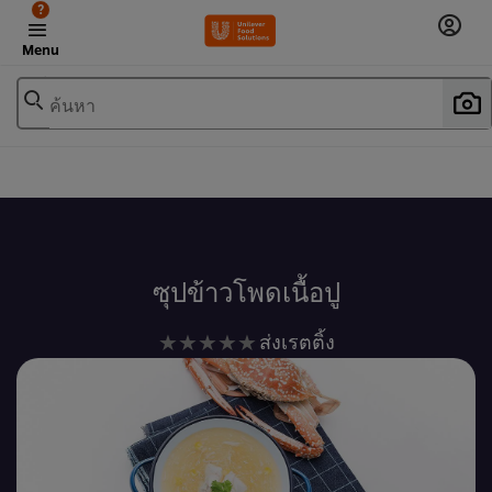
?
Menu
ค้นหา
เพิ่มในรายการโปรด
ซุปข้าวโพดเนื้อปู
ไม่มี
ส่งเรตติ้ง
การ
ให้
คะแนน
สำหรับ
recipe