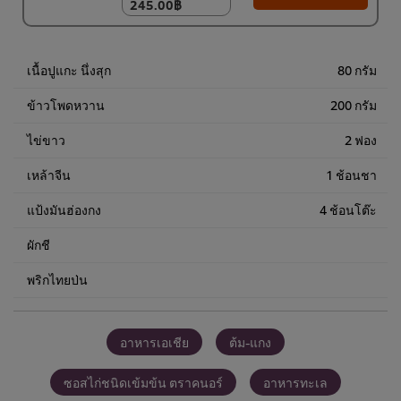
245.00฿
245.00฿
(ราคาพิเศษ) แพ็ค 6
ชิ้น
1,400.00฿
เนื้อปูแกะ นึ่งสุก
80 กรัม
ข้าวโพดหวาน
200 กรัม
ไข่ขาว
2 ฟอง
เหล้าจีน
1 ช้อนชา
แป้งมันฮ่องกง
4 ช้อนโต๊ะ
ผักชี
พริกไทยป่น
อาหารเอเชีย
ต้ม-แกง
ซอสไก่ชนิดเข้มข้น ตราคนอร์
อาหารทะเล