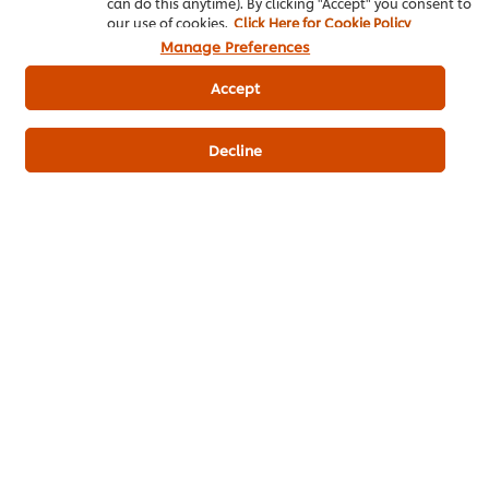
can do this anytime). By clicking "Accept" you consent to
our use of cookies.
Click Here for Cookie Policy
Manage Preferences
Accept
Decline
เมนูยอดนิยมอื่นๆ ในประเภทนี้
ขนมจีนน้ำเงี้ยว
ก๋วยเตี๋ยวหลอดกุ้ง
ก๋วยจั๊บญว
จักรพรรดิ
หม่าล่า
ไม่มี
การ
ไม่มี
ไม่มี
ให้
การ
การ