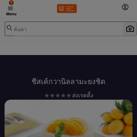
?
Menu
ค้นหา
เพิ่มในรายการโปรด
ชีสเค้กวานิลลามะยงชิด
ไม่มี
ส่งเรตติ้ง
การ
ให้
คะแนน
สำหรับ
recipe