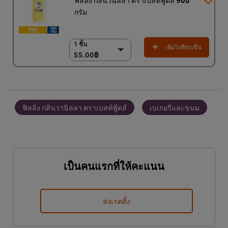
กรัม
1 ชิ้น
1 ชิ้น
เพิ่มไปที่รถเข็น
55.00฿
55.00฿
(ราคาพิเศษ) แพ็ค 9
ชิ้น
468.00฿
ฟิลลิ่ง กลิ่นวานิลลา ตราเบสท์ฟู้ดส์
เบเกอรี่และขนม
เป็นคนแรกที่ให้คะแนน
ส่งเรตติ้ง