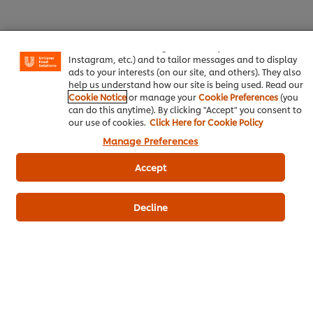
We use cookies (and similar techniques) to improve your
experience on our site. Cookies enable you to enjoy
certain features (like saving your online "shopping
basket"), social sharing functionality (for Facebook,
Instagram, etc.) and to tailor messages and to display
ads to your interests (on our site, and others). They also
help us understand how our site is being used. Read our
Cookie Notice
or manage your
Cookie Preferences
(you
ดาวน์โหลดเป็นไฟล์ PDF
อีเมล
can do this anytime). By clicking "Accept" you consent to
our use of cookies.
Click Here for Cookie Policy
Manage Preferences
Accept
Decline
เมนูยอดนิยมอื่นๆ ในประเภทนี้