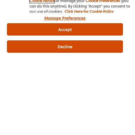
Cookie Notice
or manage your
Cookie Preferences
(you
can do this anytime). By clicking "Accept" you consent to
ผักชี สับ
5 กรัม
our use of cookies.
Click Here for Cookie Policy
Manage Preferences
แต่งหน้าอาหาร
Accept
พริกหมาล่าป่น
1 กรัม
Decline
กวางตุ้ง
35 กรัม
พริกชี้ฟ้าแดง
2 กรัม
น้ำมันพริกหมาล่า
2 กรัม
อาหารไทย
แป้งทอดกรอบ ตราคนอร์
ซอสผัดเข้มข้น ตราคนอร์
ผัด
ผงปรุงครบรส รสหมู ตราคนอร์ อร่อยชัวร์