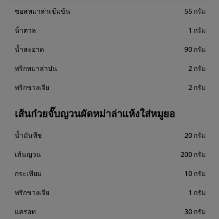
ซอสหมาล่าเข้มข้น
55 กรัม
น้ําตาล
1 กรัม
น้ำสะอาด
90 กรัม
พริกหมาล่าป่น
2 กรัม
พริกชวงเจีย
2 กรัม
เส้นก๋วยจั๊บญวนผัดหม่าล่าแห้งใส่หมูยอ
น้ำมันพืช
20 กรัม
เส้นญวน
200 กรัม
กระเทียม
10 กรัม
พริกชวงเจีย
1 กรัม
แครอท
30 กรัม