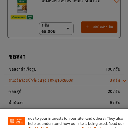
แป้งทอดกรอบ ตราคนอร์ 500 กรัม
1 ชิ้น
1 ชิ้น
เพิ่มไปที่รถเข็น
65.00฿
65.00฿
6 x 500 ก.
390.00฿
ซอสงา
ซอสงาสำเร็จรูป
100 กรัม
คนอร์อร่อยชัวร์ผงปรุง รสหมู10x800ก
3 กรัม
ซอสสุกี้
20 กรัม
We use cookies (and similar techniques) to improve your
experience on our site. Cookies enable you to enjoy
น้ำมันงา
5 กรัม
certain features (like saving your online "shopping
basket"), social sharing functionality (for Facebook,
Instagram, etc.) and to tailor messages and to display
น้ำมันเกล็ดพริกจีน
10 กรัม
ads to your interests (on our site, and others). They also
help us understand how our site is being used. Read our
กระเทียม สับ
15 กรัม