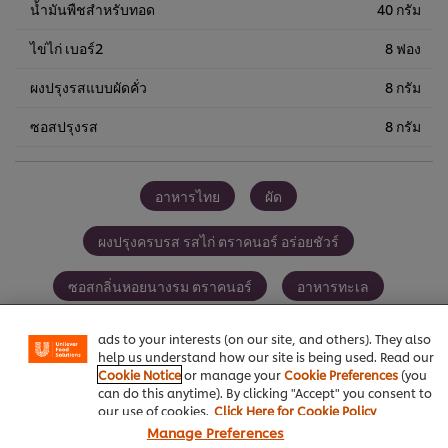
น้ำมันพืชสำหรับทอด
40 กรัม
ไข่ไก่ เบอร์2
8 ฟอง
ผงปรุงรสแบบผัดคั่ว
8 กรัม
ซอสปรุงรส
8 กรัม
อาหารไทย
ผัด
ผงปรุงครบรส รสไก่ ตราคนอร์ อร่อยชัวร์
We use cookies (and similar techniques) to improve your
experience on our site. Cookies enable you to enjoy
certain features (like saving your online "shopping
ซอสกลิ่นหอยนางรม ตราคนอร์
อาหารทะเล
basket"), social sharing functionality (for Facebook,
Instagram, etc.) and to tailor messages and to display
ads to your interests (on our site, and others). They also
help us understand how our site is being used. Read our
Cookie Notice
or manage your
Cookie Preferences
(you
can do this anytime). By clicking "Accept" you consent to
เป็นคนแรกที่ให้คะแนน
our use of cookies.
Click Here for Cookie Policy
Manage Preferences