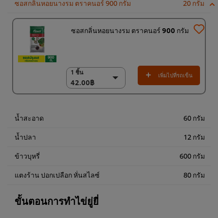
ซอสกลิ่นหอยนางรม ตราคนอร์ 900 กรัม
20 กรัม
ซอสกลิ่นหอยนางรม ตราคนอร์ 900 กรัม
1 ชิ้น
1 ชิ้น
เพิ่มไปที่รถเข็น
42.00฿
42.00฿
(ราคาพิเศษ) แพ็ค 12
ชิ้น
504.00฿
น้ำสะอาด
60 กรัม
น้ำปลา
12 กรัม
ข้าวบุหรี่
600 กรัม
แตงร้าน ปอกเปลือก หั่นสไลซ์
80 กรัม
ขั้นตอนการทำไข่ยู่ยี่