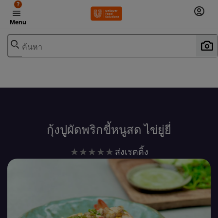
?
Menu
ค้นหา
เพิ่มในรายการโปรด
กุ้งปูผัดพริกขี้หนูสด ไข่ยู่ยี่
ไม่มี
ส่งเรตติ้ง
การ
ให้
คะแนน
สำหรับ
recipe