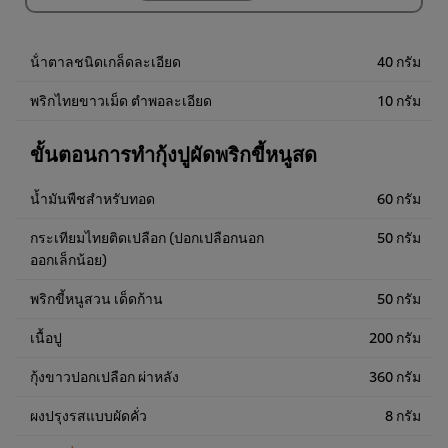
(ราคาพิเศษ) แพ็ค 10
ชิ้น
920.00฿
น้ําตาลชนิดเกล็ดละเอียด
40 กรัม
พริกไทยขาวเม็ด ตำพอละเอียด
10 กรัม
ขั้นตอนการทำกุ้งปูผัดพริกขี้หนูสด
น้ำมันพืชสำหรับทอด
60 กรัม
กระเทียมไทยติดเปลือก (ปอกเปลือกนอก
50 กรัม
ออกเล็กน้อย)
พริกขี้หนูสวน เด็ดก้าน
50 กรัม
เนื้อปู
200 กรัม
กุ้งขาวปอกเปลือก ผ่าหลัง
360 กรัม
ผงปรุงรสแบบผัดคั่ว
8 กรัม