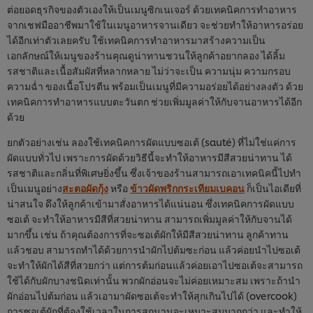
ต่อยอดธุรกิจของตัวเองให้เป็นเมนูซิกเนเจอร์ ด้วยเทคนิคการทำอาหาร
จากเชฟมืออาชีพมาใช้ในเมนูอาหารจานเดียว จะช่วยทำให้อาหารอร่อย
ได้อีกเท่าตัวเลยครับ ใช้เทคนิคการทำอาหารมาสร้างความเป็น
เอกลักษณ์ให้เมนูของร้านคุณดูน่าทานชวนให้ลูกค้าอยากลอง ได้ลิ้ม
รสชาติและเนื้อสัมผัสที่หลากหลาย ไม่ว่าจะเป็น ความนุ่ม ความกรอบ
ความฉ่ำ ของเนื้อโปรตีน พร้อมเป็นเมนูที่มีความอร่อยได้อย่างลงตัว ด้วย
เทคนิคการทำอาหารแบบตะวันตก ช่วยเพิ่มมูลค่าให้กับจานอาหารได้อีก
ด้วย
ยกตัวอย่างเช่น ลองใช้เทคนิคการผัดแบบซอเต้ (sauté) ที่ไม่ใช่แค่การ
ผัดแบบทั่วไป เพราะการผัดด้วยวิธีนี้จะทำให้อาหารมีสีสวยน่าทาน ได้
รสชาติและกลิ่นที่พิเศษยิ่งขึ้น ซึ่งเจ้าของร้านสามารถเอาเทคนิคนี้ไปทำ
เป็นเมนูอย่าง
สะตอผัดกุ้ง
หรือ
ข้าวผัดพริกกระเทียมเบคอน
ก็เป็นไอเดียที่
น่าสนใจ ดึงให้ลูกค้าเข้ามาสั่งอาหารได้แน่นอน ซึ่งเทคนิคการผัดแบบ
ซอเต้ จะทำให้อาหารมีสีที่สวยน่าทาน สามารถเพิ่มมูลค่าให้กับจานได้
มากขึ้น เช่น ถ้าคุณต้องการที่จะซอเต้ผักให้มีสีสวยน่าทาน ลูกค้าทาน
แล้วชอบ สามารถทำได้ด้วยการนำผักไปต้มซะก่อน แล้วค่อยนำไปซอเต้
จะทำให้ผักได้สีที่สวยกว่า แต่การต้มก่อนแล้วค่อยเอาไปซอเต้จะสามารถ
ใช้ได้กับผักบางชนิดเท่านั้น พวกผักอ่อนจะไม่ค่อยเหมาะสม เพราะถ้านำ
ผักอ่อนไปต้มก่อน แล้วเอามาผัดซอเต้จะทำให้สุกเกินไปได้ (overcook)
การซอเต้ผักที่ต้องใช้เวลาในการสุกนานจะเหมาะสมมากกว่า และทำให้