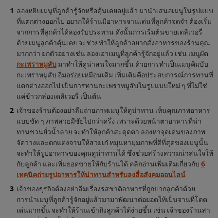
ลองหยิบเมนูที่ลูกค้ารู้จักหรือคุ้นเคยอยู่แล้ว มานำเสนอเมนูในรูปแบบ
ที่แตกต่างออกไป อยากให้ร้านมีอาหารจานเด่นที่ลูกค้าจดจำ ต้องเริ่ม
จากการที่ลูกค้าได้ลองรับประทาน ดังนั้นการเริ่มต้นขายเดลิเวอรี่
ด้วยเมนูลูกค้าคุ้นเคย จะช่วยทำให้ลูกค้าอยากสั่งอาหารของร้านคุณ
มากกว่า ยกตัวอย่างเช่น ลองเอาเมนูที่ลูกค้ารู้จักอยู่แล้ว เช่น เมนูผัด
กะเพราหมูสับ
มาทำให้ดูน่าสนใจมากขึ้น ด้วยการทำเป็นเมนูคิมบับ
กะเพราหมูสับ อิ่มอร่อยเหมือนเดิม เพิ่มเติมคือประสบการณ์การทานที่
แตกต่างออกไป เป็นการทานกะเพราหมูสับในรูปแบบใหม่ ๆ ที่ไม่ใช่
แค่ข้าวกล่องเดลิเวอรี่ เป็นต้น
เจ้าของร้านต้องอย่าลืมถ่ายภาพเมนูให้ดูน่าทาน เห็นคุณภาพอาหาร
แบบชัด ๆ ภาพสวยมีชัยไปกว่าครึ่ง เพราะด้วยหน้าตาอาหารที่น่า
ทานชวนยั่วน้ำลาย จะทำให้ลูกค้าสะดุดตา ลองหาจุดเด่นของภาพ
จัดวางและตกแต่งจานให้สวยเก๋ หมุนหามุมภาพที่ดีที่สุดของเมนูนั้น
จะทำให้รูปอาหารของคุณดูน่าทานได้ ซึ่งช่วยสร้างความน่าสนใจให้
กับลูกค้า และเพิ่มยอดขายให้กับร้านได้ คลิกอ่านเพิ่มเติมเกี่ยวกับ
6
เทคนิคถ่ายรูปอาหารให้น่าทานสำหรับลงสื่อสังคมออนไลน์
เจ้าของธุรกิจต้องอย่าลืมเรื่องรสชาติอาหารที่ถูกปากลูกค้าด้วย
การนำเมนูที่ลูกค้ารู้จักอยู่แล้วมามาพัฒนาต่อยอดให้เป็นจานที่โดด
We use cookies (and similar techniques) to improve
เด่นมากขึ้น จะทำให้ร้านเข้าถึงลูกค้าได้ง่ายขึ้น เช่น เจ้าของร้านสา
your experience on our site. Cookies enable you to