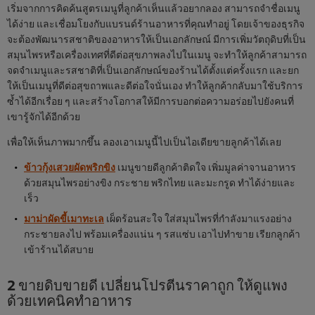
เริ่มจากการคิดค้นสูตรเมนูที่ลูกค้าเห็นแล้วอยากลอง สามารถจำชื่อเมนู
ได้ง่าย และเชื่อมโยงกับแบรนด์ร้านอาหารที่คุณทำอยู่ โดยเจ้าของธุรกิจ
จะต้องพัฒนารสชาติของอาหารให้เป็นเอกลักษณ์ มีการเพิ่มวัตถุดิบที่เป็น
สมุนไพรหรือเครื่องเทศที่ดีต่อสุขภาพลงไปในเมนู จะทำให้ลูกค้าสามารถ
จดจำเมนูและรสชาติที่เป็นเอกลักษณ์ของร้านได้ตั้งแต่ครั้งแรก และยก
ให้เป็นเมนูที่ดีต่อสุขถาพและดีต่อใจนั่นเอง ทำให้ลูกค้ากลับมาใช้บริการ
ซ้ำได้อีกเรื่อย ๆ และสร้างโอกาสให้มีการบอกต่อความอร่อยไปยังคนที่
เขารู้จักได้อีกด้วย
เพื่อให้เห็นภาพมากขึ้น ลองเอาเมนูนี้ไปเป็นไอเดียขายลูกค้าได้เลย
ข้าวกุ้งเสวยผัดพริกขิง
เมนูขายดีลูกค้าติดใจ เพิ่มมูลค่าจานอาหาร
ด้วยสมุนไพรอย่างขิง กระชาย พริกไทย และมะกรูด ทำได้ง่ายและ
เร็ว
มาม่าผัดขี้เมาทะเล
เผ็ดร้อนสะใจ ใส่สมุนไพรที่กำลังมาแรงอย่าง
กระชายลงไป พร้อมเครื่องแน่น ๆ รสแซ่บ เอาไปทำขาย เรียกลูกค้า
เข้าร้านได้สบาย
2 ขายดิบขายดี เปลี่ยนโปรตีนราคาถูก ให้ดูแพง
ด้วยเทคนิคทำอาหาร