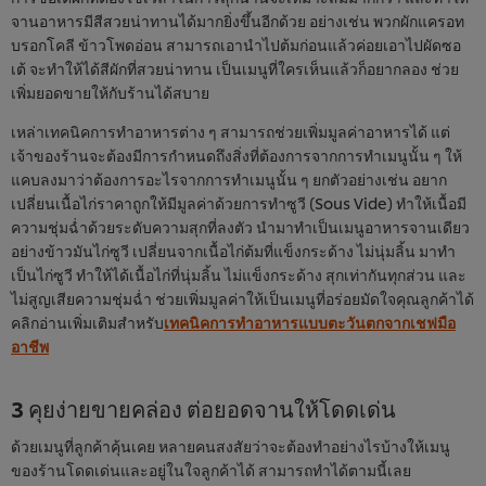
จานอาหารมีสีสวยน่าทานได้มากยิ่งขึ้นอีกด้วย อย่างเช่น พวกผักแครอท
บรอกโคลี ข้าวโพดอ่อน สามารถเอานำไปต้มก่อนแล้วค่อยเอาไปผัดซอ
เต้ จะทำให้ได้สีผักที่สวยน่าทาน เป็นเมนูที่ใครเห็นแล้วก็อยากลอง ช่วย
เพิ่มยอดขายให้กับร้านได้สบาย
เหล่าเทคนิคการทำอาหารต่าง ๆ สามารถช่วยเพิ่มมูลค่าอาหารได้ แต่
เจ้าของร้านจะต้องมีการกำหนดถึงสิ่งที่ต้องการจากการทำเมนูนั้น ๆ ให้
แคบลงมาว่าต้องการอะไรจากการทำเมนูนั้น ๆ ยกตัวอย่างเช่น อยาก
เปลี่ยนเนื้อไก่ราคาถูกให้มีมูลค่าด้วยการทำซูวี (Sous Vide) ทำให้เนื้อมี
ความชุ่มฉ่ำด้วยระดับความสุกที่ลงตัว นำมาทำเป็นเมนูอาหารจานเดียว
อย่างข้าวมันไก่ซูวี เปลี่ยนจากเนื้อไก่ต้มที่แข็งกระด้าง ไม่นุ่มลิ้น มาทำ
เป็นไก่ซูวี ทำให้ได้เนื้อไก่ที่นุ่มลิ้น ไม่แข็งกระด้าง สุกเท่ากันทุกส่วน และ
ไม่สูญเสียความชุ่มฉ่ำ ช่วยเพิ่มมูลค่าให้เป็นเมนูที่อร่อยมัดใจคุณลูกค้าได้
คลิกอ่านเพิ่มเติมสำหรับ
เทคนิคการทำอาหารแบบตะวันตกจากเชฟมือ
อาชีพ
3 คุยง่ายขายคล่อง ต่อยอดจานให้โดดเด่น
ด้วยเมนูที่ลูกค้าคุ้นเคย หลายคนสงสัยว่าจะต้องทำอย่างไรบ้างให้เมนู
ของร้านโดดเด่นและอยู่ในใจลูกค้าได้ สามารถทำได้ตามนี้เลย