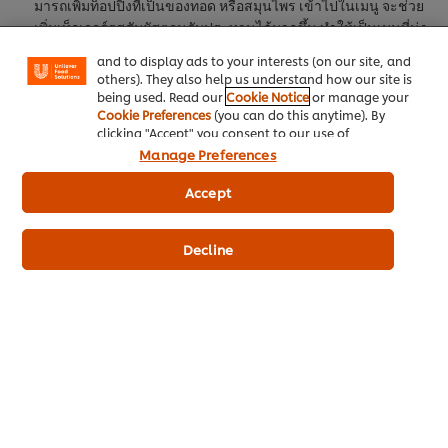
มารถเพิ่มท็อปปิ้งที่เป็นของทอด หรือสมุนไพร เข้าไปในเมนู จะช่วย
enjoy certain features (like saving your online
"shopping basket"), social sharing functionality (for
เพิ่มเท็กเจอร์รสสัมผัสตอนรับประทานได้มากขึ้น ทำให้เป็นเมนูที่น่า
Facebook, Instagram, etc.) and to tailor messages
สนใจ
and to display ads to your interests (on our site, and
others). They also help us understand how our site is
ทั้งหมดนี้ก็คือ 3 เทคนิคขายดีบนเดลิเวอรี่ด้วยอาหารจานเดียว ศึกษาเพิ่ม
being used. Read our
Cookie Notice
or manage your
เติมเกี่ยวกับกลยุทธ์
การจัดการร้านอาหาร
เพื่อเพิ่มกำไรให้กับร้านค้า
Cookie Preferences
(you can do this anytime). By
clicking "Accept" you consent to our use of
สำหรับผู้ประกอบการมืออาชีพ
cookies.
Click Here for Cookie Policy
Manage Preferences
อีกสิ่งหนึ่งที่เจ้าของร้านจะขาดไปไม่ได้เลยสำหรับการทำอาหารเดลิเว
Accept
อรี่คือความอร่อยที่ต้องได้มาตรฐานทุกจาน เจ้าของร้านต้องมีการตรวจ
เช็คอยู่เสมอว่าทุกเมนูในร้านของคุณสามารถทำเสิร์ฟได้ทุกวัน ดังนั้น
Decline
การเลือกใช้วัตถุดิบและเครื่องปรุงที่สามารถสต็อกไว้ใช้ได้ตลอดปีจะเป็น
เรื่องที่สำคัญมาก
ลองเปลี่ยนจากที่เคยต้องสต็อกของสดอย่างมะนาว มาเป็นการใช้
ผง
มะนาว
อย่าง
ผงรสมะนาว คนอร์ ซีเล็คชั่นส์
แทน จะทำร้านคุณสามารถ
ควบคุมต้นทุนอาหารได้อย่างคงที่ มีรสชาติที่เปรี้ยวคงที่ได้ทุกฤดุกาล
เพราะเป็นผงมะนาวที่สกัดจากมะนาวแป้นแท้ ๆ จะต้องปรุงอาหารอีกกี่
ร้อยออเดอร์ก็อร่อยถูกใจคุณลูกค้าแน่นอน