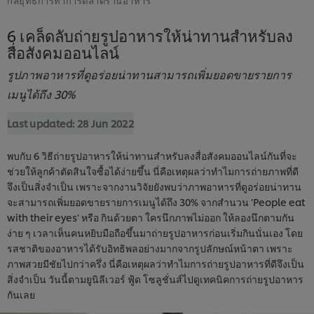
6 เคล็ดลับถ่ายรูปอาหารให้น่าทานสำหรับลง
สื่อสังคมออนไลน์
รูปภาพอาหารที่ดูอร่อยน่าทานสามารถเพิ่มยอดขายรายการ
เมนูได้ถึง 30%
Last updated:
28 Jun 2022
พบกับ 6 วิธีถ่ายรูปอาหารให้น่าทานสำหรับลงสื่อสังคมออนไลน์กันที่จะ
ช่วยให้ลูกค้าตัดสินใจซื้อได้ง่ายขึ้น นี่คือเหตุผลว่าทำไมการถ่ายภาพที่ดี
จึงเป็นสิ่งจำเป็น เพราะจากงานวิจัยยังพบว่าภาพอาหารที่ดูอร่อยน่าทาน
จะสามารถเพิ่มยอดขายรายการเมนูได้ถึง 30% จากสำนวน 'People eat
with their eyes' หรือ กินด้วยตา ใครนึกภาพไม่ออก ให้ลองนึกตามกัน
ง่าย ๆ เวลาเห็นคนหยิบมือถือขึ้นมาถ่ายรูปอาหารก่อนเริ่มกินนั่นเอง โดย
รสชาติของอาหารได้รับอิทธิพลอย่างมากจากรูปลักษณ์หน้าตา เพราะ
ภาพสวยมีชัยไปกว่าครึ่ง นี่คือเหตุผลว่าทำไมการถ่ายรูปอาหารที่ดีจึงเป็น
สิ่งจำเป็น วันนี้ตามยูนิลีเวอร์ ฟู้ด โซลูชั่นส์ไปดูเทคนิคการถ่ายรูปอาหาร
กันเลย