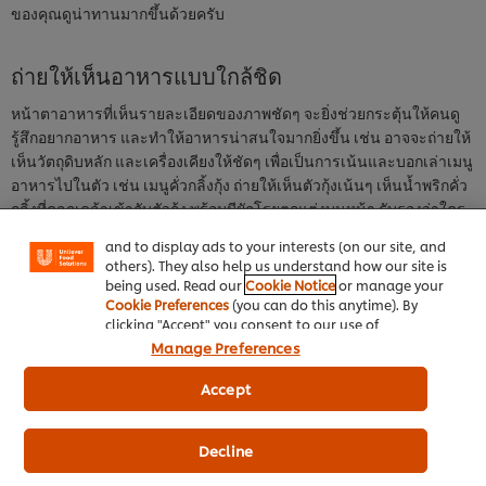
ของคุณดูน่าทานมากขึ้นด้วยครับ
ถ่ายให้เห็นอาหารแบบใกล้ชิด
หน้าตาอาหารที่เห็นรายละเอียดของภาพชัดๆ จะยิ่งช่วยกระตุ้นให้คนดู
รู้สึกอยากอาหาร และทำให้อาหารน่าสนใจมากยิ่งขึ้น เช่น อาจจะถ่ายให้
We use cookies (and similar techniques) to improve
เห็นวัตถุดิบหลัก และเครื่องเคียงให้ชัดๆ เพื่อเป็นการเน้นและบอกเล่าเมนู
your experience on our site. Cookies enable you to
อาหารไปในตัว เช่น เมนูคั่วกลิ้งกุ้ง ถ่ายให้เห็นตัวกุ้งเน้นๆ เห็นน้ำพริกคั่ว
enjoy certain features (like saving your online
"shopping basket"), social sharing functionality (for
กลิ้งที่คลุกเคล้าเข้ากับตัวกุ้ง พร้อมมีผักโรยตกแต่งบนหน้า รับรองว่าใคร
Facebook, Instagram, etc.) and to tailor messages
เห็น ต้องมีอยากอาหารแน่นอน
and to display ads to your interests (on our site, and
others). They also help us understand how our site is
being used. Read our
Cookie Notice
or manage your
Cookie Preferences
(you can do this anytime). By
clicking "Accept" you consent to our use of
cookies.
Click Here for Cookie Policy
Manage Preferences
Accept
Decline