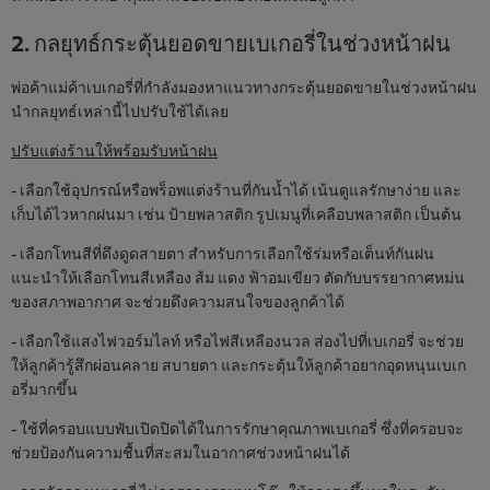
2. กลยุทธ์กระตุ้นยอดขายเบเกอรี่ในช่วงหน้าฝน
พ่อค้าแม่ค้าเบเกอรี่ที่กำลังมองหาแนวทางกระตุ้นยอดขายในช่วงหน้าฝน
นำกลยุทธ์เหล่านี้ไปปรับใช้ได้เลย
ปรับแต่งร้านให้พร้อมรับหน้าฝน
- เลือกใช้อุปกรณ์หรือพร็อพแต่งร้านที่กันน้ำได้ เน้นดูแลรักษาง่าย และ
เก็บได้ไวหากฝนมา เช่น ป้ายพลาสติก รูปเมนูที่เคลือบพลาสติก เป็นต้น
- เลือกโทนสีที่ดึงดูดสายตา สำหรับการเลือกใช้ร่มหรือเต็นท์กันฝน
แนะนำให้เลือกโทนสีเหลือง ส้ม แดง ฟ้าอมเขียว ตัดกับบรรยากาศหม่น
ของสภาพอากาศ จะช่วยดึงความสนใจของลูกค้าได้
- เลือกใช้แสงไฟวอร์มไลท์ หรือไฟสีเหลืองนวล ส่องไปที่เบเกอรี่ จะช่วย
ให้ลูกค้ารู้สึกผ่อนคลาย สบายตา และกระตุ้นให้ลูกค้าอยากอุดหนุนเบเก
อรี่มากขึ้น
- ใช้ที่ครอบแบบพับเปิดปิดได้ในการรักษาคุณภาพเบเกอรี่ ซึ่งที่ครอบจะ
ช่วยป้องกันความชื้นที่สะสมในอากาศช่วงหน้าฝนได้