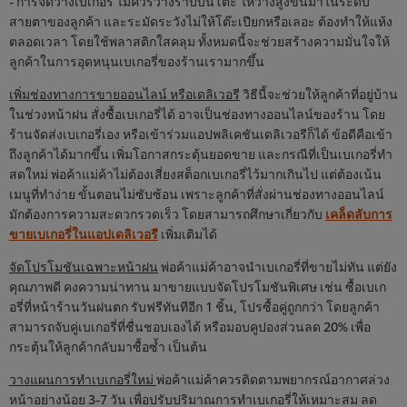
- การจัดวางเบเกอรี่ ไม่ควรวางราบบนโต๊ะ ให้วางสูงขึ้นมาในระดับ
สายตาของลูกค้า และระมัดระวังไม่ให้โต๊ะเปียกหรือเลอะ ต้องทำให้แห้ง
ตลอดเวลา โดยใช้พลาสติกใสคลุม ทั้งหมดนี้จะช่วยสร้างความมั่นใจให้
ลูกค้าในการอุดหนุนเบเกอรี่ของร้านเรามากขึ้น
เพิ่มช่องทางการขายออนไลน์ หรือเดลิเวอรี
วิธีนี้จะช่วยให้ลูกค้าที่อยู่บ้าน
ในช่วงหน้าฝน สั่งซื้อเบเกอรี่ได้ อาจเป็นช่องทางออนไลน์ของร้าน โดย
ร้านจัดส่งเบเกอรี่เอง หรือเข้าร่วมแอปพลิเคชันเดลิเวอรีก็ได้ ข้อดีคือเข้า
ถึงลูกค้าได้มากขึ้น เพิ่มโอกาสกระตุ้นยอดขาย และกรณีที่เป็นเบเกอรี่ทำ
สดใหม่ พ่อค้าแม่ค้าไม่ต้องเสี่ยงสต็อกเบเกอรี่ไว้มากเกินไป แต่ต้องเน้น
เมนูที่ทำง่าย ขั้นตอนไม่ซับซ้อน เพราะลูกค้าที่สั่งผ่านช่องทางออนไลน์
มักต้องการความสะดวกรวดเร็ว โดยสามารถศึกษาเกี่ยวกับ
เคล็ดลับการ
ขายเบเกอรี่ในแอปเดลิเวอรี
เพิ่มเติมได้
จัดโปรโมชันเฉพาะหน้าฝน
พ่อค้าแม่ค้าอาจนำเบเกอรี่ที่ขายไม่ทัน แต่ยัง
คุณภาพดี คงความน่าทาน มาขายแบบจัดโปรโมชันพิเศษ เช่น ซื้อเบเก
อรี่ที่หน้าร้านวันฝนตก รับฟรีทันทีอีก 1 ชิ้น, โปรซื้อคู่ถูกกว่า โดยลูกค้า
สามารถจับคู่เบเกอรี่ที่ชื่นชอบเองได้ หรือมอบคูปองส่วนลด 20% เพื่อ
กระตุ้นให้ลูกค้ากลับมาซื้อซ้ำ เป็นต้น
วางแผนการทำเบเกอรี่ใหม่
พ่อค้าแม่ค้าควรติดตามพยากรณ์อากาศล่วง
หน้าอย่างน้อย 3-7 วัน เพื่อปรับปริมาณการทำเบเกอรี่ให้เหมาะสม ลด