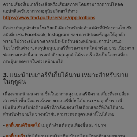
ความเสี่ยงที่เบเกอรี่จะเสียหรือเสื่อมสภาพ โดยสามารถดาวน์โหลด
แอปพลิเคชันจากกรมอุตุนิยมวิทยาได้ทาง
https://www.tmd.go.th/service/applications
สื่อสารกับลูกค้าผ่านโซเชียลมีเดีย
สำหรับพ่อค้าแม่ค้าที่มีช่องทางโซเชีย
ลมีเดีย เช่น Facebook, Instagram ฯลฯ ควรอัปเดตข้อมูลให้ลูกค้า
ทราบ ไม่ว่าจะเป็นช่วงเวลาเปิด-ปิดร้านช่วงหน้าฝน, การนำเสนอ
โปรโมชันต่าง ๆ, ลงรูปเมนูเบเกอรี่ที่สวยงาม สดใหม่ พร้อมขาย เนื่องจาก
ช่องทางเหล่านี้สามารถเข้าถึงกลุ่มลูกค้าได้รวดเร็ว จึงเป็นโอกาสที่จะ
กระตุ้นยอดขายในช่วงหน้าฝนได้
3. แนะนำเบเกอรี่ที่เก็บได้นาน เหมาะสำหรับขาย
ในฤดูฝน
เนื่องจากหน้าฝน ความชื้นในอากาศสูง เบเกอรี่มีความเสี่ยงที่จะเปลี่ยน
สภาพเร็วขึ้น จึงควรเน้นขายเบเกอรี่ที่เก็บได้นาน เช่น คุกกี้ บราวนี่
เป็นต้น สำหรับพ่อค้าแม่ค้าที่กำลังมองหาไอเดียเบเกอรี่ที่เก็บได้นาน
สำหรับทำขายในช่วงหน้าฝน สามารถจดสูตรเหล่านี้ไปได้เลย
-
คุกกี้แซนด์วิชผลไม้
เมนูทำง่าย ต้นทุนเพียงชิ้นละ 4 บาท
-
คุกกี้เนยถั่ว
เก็บได้นาน แถมโปรตีนเน้น ๆ โดนใจลูกค้าสายสุขภาพ