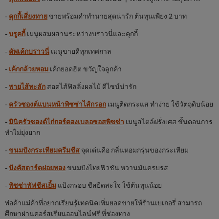
-
คุกกี้เสี่ยงทาย
ขายพร้อมคำทำนายสุดน่ารัก ต้นทุนเพียง 2 บาท
-
บรูคกี้
เมนูผสมผสานระหว่างบราวนี่และคุกกี้
-
คัพเค้กบราวนี่
เมนูขายดีทุกเทศกาล
-
เค้กกล้วยหอม
เค้กยอดฮิต ขวัญใจลูกค้า
-
พายไส้ทะลัก
สอดไส้ฟิลลิ่งผลไม้ ดีไซน์น่ารัก
-
ครัวซองต์แบนหน้าพิซซ่าไส้กรอก
เมนูติดกระแส ทำง่าย ใช้วัตถุดิบน้อย
-
มินิครัวซองต์ไก่กอร์ดองเบลอซอสพิซซ่า
เมนูสไตล์ฝรั่งเศส ขั้นตอนการ
ทำไม่ยุ่งยาก
-
ขนมปังกระเทียมครีมชีส
จุดเด่นคือ กลิ่นหอมกรุ่นของกระเทียม
-
ปังคัสตาร์ดฝอยทอง
ขนมปังไทยฟิวชัน หวานมันครบรส
-
พิซซ่าพัฟชีสเยิ้ม
แป้งกรอบ ชีสยืดสะใจ ใช้ต้นทุนน้อย
พ่อค้าแม่ค้าที่อยากเรียนรู้เทคนิคเพิ่มยอดขายให้ร้านเบเกอรี่ สามารถ
ศึกษาผ่านคอร์สเรียนออนไลน์ฟรี ที่ช่องทาง
We use cookies (and similar techniques) to improve your