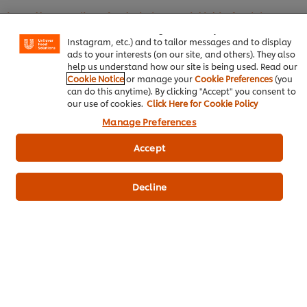
experience on our site. Cookies enable you to enjoy
https://www.unileverfoodsolutions.co.th/th/chef-training-
certain features (like saving your online "shopping
academy/academy/chef-course/increase-restaurant-
basket"), social sharing functionality (for Facebook,
Instagram, etc.) and to tailor messages and to display
sales.html
ads to your interests (on our site, and others). They also
help us understand how our site is being used. Read our
Cookie Notice
or manage your
Cookie Preferences
(you
หน้าฝน อาจทำให้การขายเบเกอรี่มีความท้าทายมากกว่าปกติ แต่หาก
can do this anytime). By clicking "Accept" you consent to
พ่อค้าแม่ค้านำเทคนิคดี ๆ จาก
ยูนิลีเวอร์ ฟู้ด โซลูชั่นส์
ไปปรับใช้ ก็จะ
our use of cookies.
Click Here for Cookie Policy
สามารถเปลี่ยนวันฟ้าครึ้ม ให้ดูสดใส ด้วยการสร้างยอดขายได้เช่นกัน
Manage Preferences
และที่สำคัญ อีกปัจจัยหนึ่งที่ไม่ควรมองข้าม คือการเลือก
ร้านขายอุปก
Accept
รณ์เบเกอรี่
ที่มีทั้งคุณภาพและความคุ้มค่า เพราะนั่นคือสิ่งที่การันตีว่า
ร้านของเราจะยืนหนึ่งในใจลูกค้าเสมอ
Decline
กลับสู่
เคล็ดลับของคนเบเกอรี่
แนะนำวัตถุดิบสำหรับทำเบเกอรี่