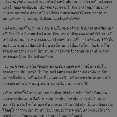
-
จำนวนลูกค้าลดลง
เนื่องจากในช่วงหน้าฝน คนจะออกจากบ้านน้อยลง
และไม่ค่อยเดินซื้อของ เพื่อหลีกเลี่ยงความไม่สะดวกจากสภาพอากาศ
เช่น ฝนตก รถติด น้ำท่วมขัง หาที่จอดรถยาก ส่งผลให้บรรยากาศของ
ตลาดซบเซา จำนวนลูกค้าจึงลดลงอย่างเห็นได้ชัด
- สต็อกเบเกอรี่ไว้มากเกินไปแต่ขายไม่ทัน
พ่อค้าแม่ค้าบางคนเตรียมเบเก
อรี่ไว้ขายในปริมาณเท่าเดิม แต่เมื่อฝนตก ลูกค้าลดลง อาจทำให้เบเกอรี่
เหลือจำนวนมาก เช่น วางแผนไว้ว่าจะทำเบเกอรี่ขายในจำนวน 100 ชิ้น
ต่อวัน แต่ขายได้เพียง 20 ชิ้น หากเป็นเบเกอรี่ที่อบสดใหม่ เก็บรักษาได้
ยาก อาจต้องทิ้ง ส่งผลให้ต้นทุนจม กำไรหาย จึงกลายเป็นอีกหนึ่งผลกระ
ทบของพ่อค้าแม่ค้าในช่วงหน้าฝน
-
เบเกอรี่เสียหายหรือเสื่อมสภาพง่ายขึ้น
เนื่องจากความชื้นสะสมใน
อากาศสูง แม้เบเกอรี่จะไม่โดนฝนโดยตรง แต่มีความเสี่ยงที่จะเปลี่ยน
สภาพเร็วขึ้น หากเป็นเค้ก เนื้ออาจแฉะหรือเหนียว หากเป็นขนมปัง แป้ง
อาจจะนิ่มเกินไป ขนมดูไม่น่าทาน จนไม่สามารถขายได้
-
ต้นทุนเพิ่มขึ้น
ในช่วงหน้าฝน พ่อค้าแม่ค้าต้องเตรียมรับมือกับสภาพ
อากาศที่ไม่แน่นอน จึงต้องลงทุนเกี่ยวกับอุปกรณ์ต่าง ๆ เช่น ผ้าคลุม
พลาสติก ผ้าไมโครไฟเบอร์ ชั้นวางเบเกอรี่แบบมีฝาปิด เป็นต้น ซึ่งอาจไม่
ได้อยู่ในการวางแผนต้นทุนโดยปกติของร้าน แต่ก็เป็นสิ่งที่เลี่ยงได้ยาก
หากต้องการรักษาคุณภาพของเบเกอรี่ก่อนถึงมือลูกค้า