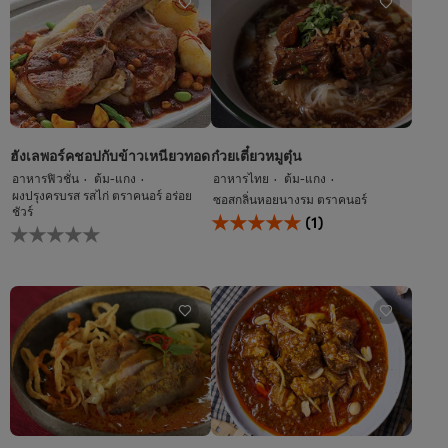
recipe
recipe
นี้
นี้
ฮังเลพอร์คชอปกับข้าวเหนียวทอด
ก๋วยเตี๋ยวหมูตุ๋น
อาหารฟิวชั่น
ต้ม-แกง
อาหารไทย
ต้ม-แกง
ผงปรุงครบรส รสไก่ ตราคนอร์ อร่อย
ซอสกลิ่นหอยนางรม ตราคนอร์
ชัวร์
คะแนน
(1)
ไม่มี
เฉลี่ย
การ
ของ
ให้
ก๋วยเตี๋ยว
คะแนน
หมู
สำหรับ
ตุ๋น
recipe
นี้
นี้
คือ
5.0
จาก
5
จาก
คะแนน
1