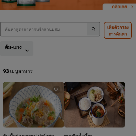
เพิ่มตัวกรอง
การค้นหา
ต้ม-แกง
93
เมนูอาหาร
ต้มเนื้อน่องลายซุปเปอร์แซ่บ
ขนมจีนน้ำเงี้ยว