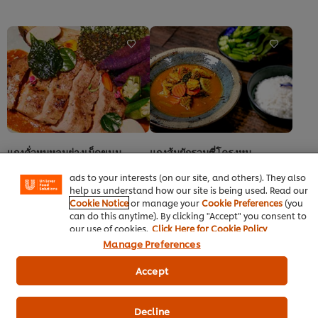
ของ
แซ่
ต้ม
บก
จืด
ระ
กะหล่ำ
ดู
ปลี
ก
ยัด
หมู
ไส้
นี้
หมู
คือ
สับ
5.0
We use cookies (and similar techniques) to improve your
(มุก
จาก
experience on our site. Cookies enable you to enjoy
มังกร)
5
certain features (like saving your online "shopping
นี้
จาก
แกงคั่วหมูหลุมย่างเม็ดขนุน
แกงส้มผักรวมซี่โครงหมู
basket"), social sharing functionality (for Facebook,
คือ
คะแนน
Instagram, etc.) and to tailor messages and to display
อาหารไทย
ต้ม-แกง
อาหารไทย
ต้ม-แกง
5.0
1
ads to your interests (on our site, and others). They also
ไม่มี
ผงรสมะนาว ตราคนอร์
จาก
help us understand how our site is being used. Read our
การ
ไม่มี
5
Cookie Notice
or manage your
Cookie Preferences
(you
ให้
การ
จาก
can do this anytime). By clicking "Accept" you consent to
คะแนน
ให้
คะแนน
our use of cookies.
Click Here for Cookie Policy
สำหรับ
คะแนน
1
recipe
Manage Preferences
สำหรับ
นี้
recipe
นี้
Accept
Decline