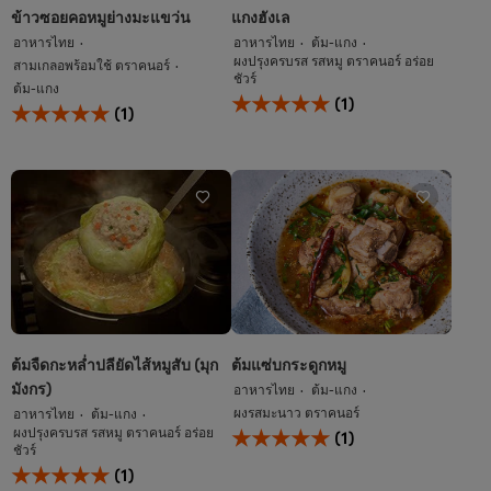
ข้าวซอยคอหมูย่างมะแขว่น
แกงฮังเล
อาหารไทย
อาหารไทย
ต้ม-แกง
ผงปรุงครบรส รสหมู ตราคนอร์ อร่อย
สามเกลอพร้อมใช้ ตราคนอร์
ชัวร์
ต้ม-แกง
คะแนน
(1)
คะแนน
(1)
เฉลี่ย
เฉลี่ย
ของ
ของ
แกง
ข้าว
ฮังเล
ซอย
นี้
คอ
คือ
หมู
5.0
ย่าง
จาก
มะ
5
แข
จาก
ว่น
คะแนน
นี้
1
คือ
5.0
ต้มจืดกะหล่ำปลียัดไส้หมูสับ (มุก
ต้มแซ่บกระดูกหมู
จาก
มังกร)
อาหารไทย
ต้ม-แกง
5
ผงรสมะนาว ตราคนอร์
อาหารไทย
ต้ม-แกง
จาก
คะแนน
ผงปรุงครบรส รสหมู ตราคนอร์ อร่อย
(1)
คะแนน
เฉลี่ย
ชัวร์
1
คะแนน
ของ
(1)
เฉลี่ย
ต้ม