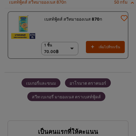
เบสท์ฟู้ดส์ สวีทมายองเนส 870ก
50 กรัม
เบสท์ฟู้ดส์ สวีทมายองเนส 870ก
1 ชิ้น
1 ชิ้น
เพิ่มไปที่รถเข็น
70.00฿
70.00฿
(ราคาพิเศษ) แพ็ค 12
ชิ้น
820.00฿
เบเกอรี่และขนม
อาโรมาต ตราคนอร์
สวีท เบเกอรี่ มายองเนส ตราเบสท์ฟู้ดส์
เป็นคนแรกที่ให้คะแนน