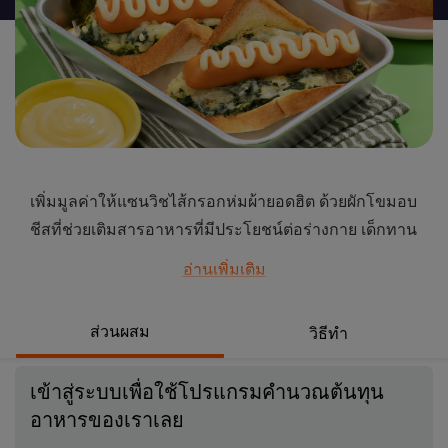
นี้
เพิ่มมูลค่าให้แซนวิชไส้กรอกห่มผ้ายอดฮิต ด้วยผักโขมอบ
ชีสที่ช่วยเติมสารอาหารที่มีประโยชน์ต่อร่างกาย เด็กทาน
ได้ ผู้ใหญ่ทานดี ดูวิธีทำสูตรเบเกอรี่พร้อมส่วนผสมของเมนู
อ่านเพิ่มเติม
แซนวิชไส้กรอกห่มผ้าผักโขมอบชีสกันเลย
...
ส่วนผสม
วิธีทำ
เข้าสู่ระบบเพื่อใช้โปรแกรมคำนวณต้นทุน
อาหารของเราเลย