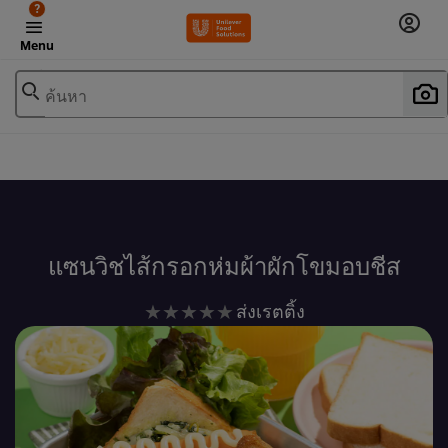
?
Menu
ค้นหา
เพิ่มในรายการโปรด
แซนวิชไส้กรอกห่มผ้าผักโขมอบชีส
ไม่มี
ส่งเรตติ้ง
การ
ให้
คะแนน
สำหรับ
recipe