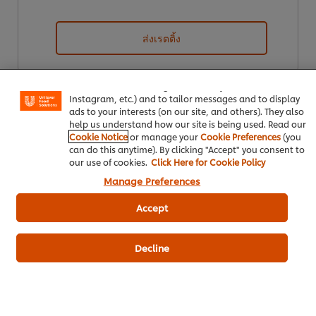
ส่งเรตติ้ง
We use cookies (and similar techniques) to improve your
experience on our site. Cookies enable you to enjoy
certain features (like saving your online "shopping
basket"), social sharing functionality (for Facebook,
Instagram, etc.) and to tailor messages and to display
ads to your interests (on our site, and others). They also
help us understand how our site is being used. Read our
Cookie Notice
or manage your
Cookie Preferences
(you
can do this anytime). By clicking "Accept" you consent to
our use of cookies.
Click Here for Cookie Policy
ดาวน์โหลดเป็นไฟล์ PDF
อีเมล
Manage Preferences
Accept
Decline