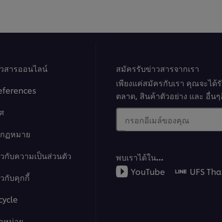
ไหม้
นี้
นี้
คือ
1.0
จาก
5
จาก
าวสารออนไลน์
คะแนน
สมัครรับข่าวสารจากเรา
1
เพียงแค่สมัครกับเรา คุณจะได้
eferences
ตลาด, สินค้าตัวอย่าง และ อื่
ศ
กรอกอีเมล์ของคุณ
างกฏหมาย
ยวกับความเป็นส่วนตัว
พบเราได้ใน…
YouTube
UFS Tha
กับคุกกี้
cycle
จำหน่าย