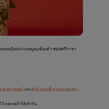
วยขนมปังประกบหมูยอหั่นเต๋า ซอสศรีราชา
าต ตราคนอร์
และ
สวีท เบเกอรี่ มายองเนส ตรา
ว้ คลุกเคล้าให้เข้ากัน