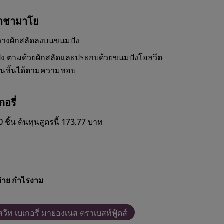
ราชามาโย
 วางผักสลัดลงบนขนมปัง
ัง ตามด้วยผักสลัดและประกบด้วยขนมปังโฮลวีต
ป็นชิ้นได้ตามความชอบ
อรี่
ิ้น ต้นทุนสูตรนี้ 173.77 บาท
่าย กำไรงาม
สวีท เบเกอรี่ มายองเนส ตราเบสท์ฟู้ดส์