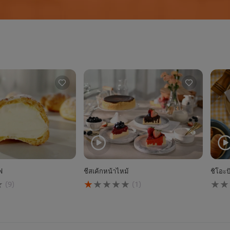
ฟ
ชีสเค้กหน้าไหม้
ชิโอะป
คะแนน
ไม่มี
(9)
(1)
เฉลี่ย
การ
ของ
ให้
ชีส
คะแ
เค้ก
สำหร
หน้า
reci