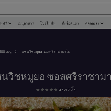
ยนฟรี
เมนูอาหาร
โปรโมชั่น
สั่งซื้อสินค้า
ติดต่อเรา
แซนวิชหมูยอ ซอสศรีราชามาโย
400 เมนู
นวิชหมูยอ ซอสศรีราชาม
ไม่มี
ส่งเรตติ้ง
การ
ให้
คะแนน