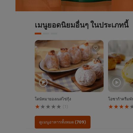
เมนูยอดนิยมอื่นๆ ในประเภทนี้
โดนัทมายองเนสไข่กุ้ง
โอซาก้าครีมพั
คะแนน
คะแนน
(1)
เฉลี่ย
เฉลี่ย
ของ
ของ
โดนัท
โอ
ดูเมนูอาหารทั้งหมด (709)
มา
ซาก้
ยอง
า