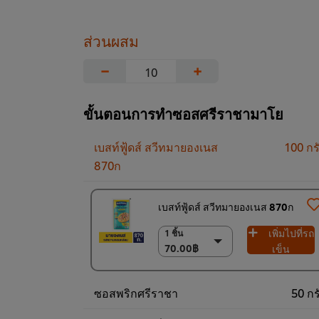
ส่วนผสม
−
+
ขั้นตอนการทำซอสศรีราชามาโย
เบสท์ฟู้ดส์ สวีทมายองเนส
100 กร
870ก
เบสท์ฟู้ดส์ สวีทมายองเนส 870ก
เพิ่มไปที่รถ
1 ชิ้น
1 ชิ้น
70.00฿
70.00฿
เข็น
(ราคาพิเศษ) แพ็ค
12 ชิ้น
ซอสพริกศรีราชา
50 กร
820.00฿