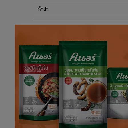
น้ำยำ