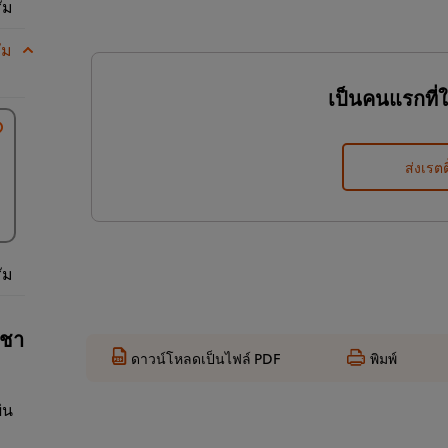
ัม
ัม
เป็นคนแรกที่
ส่งเรตต
ัม
าชา
ดาวน์โหลดเป็นไฟล์ PDF
พิมพ์
่น