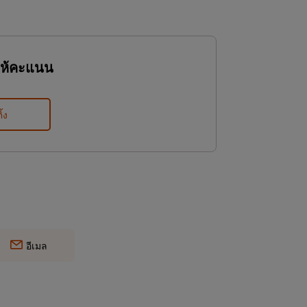
ให้คะแนน
ิ้ง
อีเมล