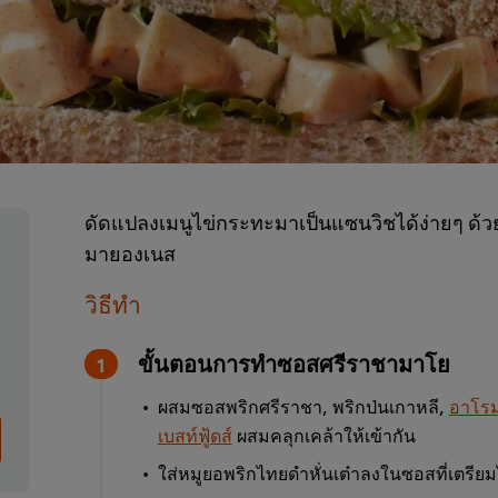
ดัดแปลงเมนูไข่กระทะมาเป็นแซนวิชได้ง่ายๆ ด้
มายองเนส
วิธีทำ
ขั้นตอนการทำซอสศรีราชามาโย
ผสมซอสพริกศรีราชา, พริกป่นเกาหลี,
อาโรม
เบสท์ฟู้ดส์
ผสมคลุกเคล้าให้เข้ากัน
ใส่หมูยอพริกไทยดำหั่นเต๋าลงในซอสที่เตรียมไ