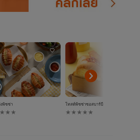
ังพิซซ่า
โทสต์พิซซ่าซอสบาร์บีคิวเบคอนแฮมเห็ด
ไม่มี
การ
ให้
นน
คะแนน
ับ
สำหรับ
pe
recipe