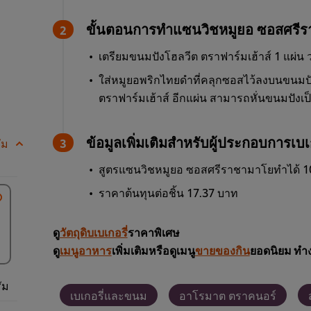
ขั้นตอนการทำแซนวิชหมูยอ ซอสศรี
เตรียมขนมปังโฮลวีต ตราฟาร์มเฮ้าส์ 1 แผ่น
ใส่หมูยอพริกไทยดำที่คลุกซอสไว้ลงบนขนมป
ตราฟาร์มเฮ้าส์ อีกแผ่น สามารถหั่นขนมปังเ
ข้อมูลเพิ่มเติมสำหรับผู้ประกอบการเบเก
ัม
สูตรแซนวิชหมูยอ ซอสศรีราชามาโยทำได้ 10 ช
ราคาต้นทุนต่อชิ้น 17.37 บาท
ดู
วัตถุดิบเบเกอรี่
ราคาพิเศษ
ดู
เมนูอาหาร
เพิ่มเติมหรือดูเมนู
ขายของกิน
ยอดนิยม ทำง
ัม
เบเกอรี่และขนม
อาโรมาต ตราคนอร์