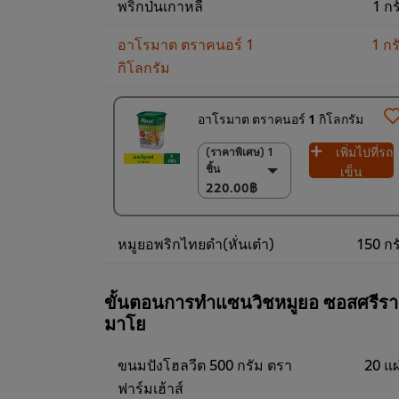
พริกป่นเกาหลี
1 กร
อาโรมาต ตราคนอร์ 1
1 กร
กิโลกรัม
อาโรมาต ตราคนอร์ 1 กิโลกรัม
เพิ่มไปที่รถ
(ราคาพิเศษ) 1
(ราคาพิเศษ) 1 ชิ้น
ชิ้น
220.00฿
เข็น
220.00฿
(ราคาพิเศษ) แพ็ค
6 ชิ้น
1,300.00฿
หมูยอพริกไทยดำ(หั่นเต๋า)
150 กร
ขั้นตอนการทำแซนวิชหมูยอ ซอสศรีร
มาโย
ขนมปังโฮลวีต 500 กรัม ตรา
20 แผ
ฟาร์มเฮ้าส์