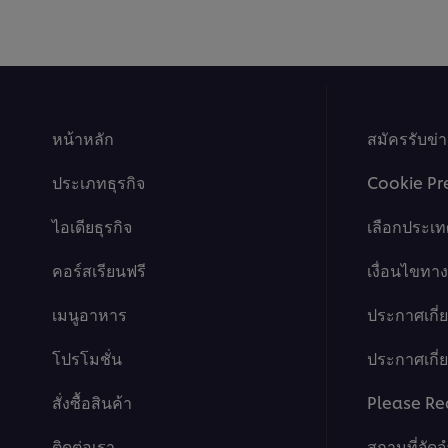
เนส
ครีม
ไข่
พัฟ
กุ้ง
นี้
นี้
คือ
คือ
4.1
1.0
จาก
จาก
5
หน้าหลัก
5
จาก
สมัครรับข่
จาก
คะแนน
คะแนน
9
ประเภทธุรกิจ
Cookie Pr
1
ไอเดียธุรกิจ
เลือกประเท
คอร์สเรียนฟรี
เงื่อนไขท
เมนูอาหาร
ประกาศเกี่
โปรโมชั่น
ประกาศเกี่ยว
สั่งซื้อสินค้า
Please Re
ติดต่อเรา
สถานที่จัด