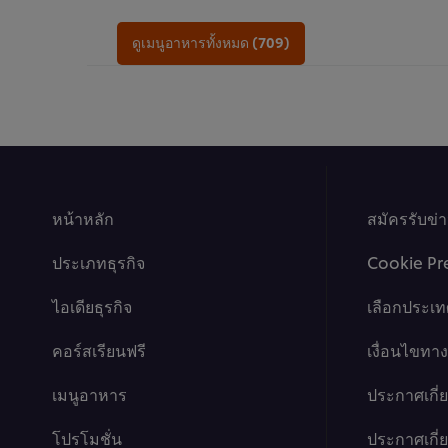
ของ
ของ
โดนัท
โอ
ดูเมนูอาหารทั้งหมด (709)
มา
ซาก้
ยอง
า
เนส
ครีม
ไข่
พัฟ
กุ้ง
นี้
นี้
คือ
คือ
4.1
1.0
จาก
จาก
5
หน้าหลัก
5
จาก
สมัครรับข่
จาก
คะแนน
คะแนน
9
ประเภทธุรกิจ
Cookie Pr
1
ไอเดียธุรกิจ
เลือกประเท
คอร์สเรียนฟรี
เงื่อนไขท
เมนูอาหาร
ประกาศเกี่
โปรโมชั่น
ประกาศเกี่ยว