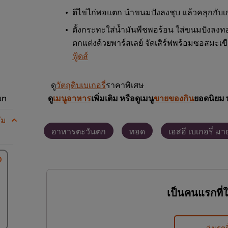
ตีไข่ไก่พอแตก นำขนมปังลงชุบ แล้วคลุกกับเ
ตั้งกระทะใส่น้ำมันพืชพอร้อน ใส่ขนมปังลงทอด
ตกแต่งด้วยพาร์สเลย์ จัดเสิร์ฟพร้อมซอสมะเ
ฟู้ดส์
ดู
วัตถุดิบเบเกอรี่
ราคาพิเศษ
an
ดู
เมนูอาหาร
เพิ่มเติม หรือดูเมนู
ขายของกิน
ยอดนิยม 
ัม
อาหารตะวันตก
ทอด
เอสอี เบเกอรี่ ม
เป็นคนแรกที่
ส่งเรตต