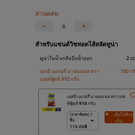
ส่วนผสม
−
+
สำหรับแซนด์วิชทอดไส้สลัดทูน่า
ทูน่าในน้ำเกลือบีบน้ำออก
2 c
เอสอี เบเกอรี่ มายองเนส ตรา
100 กร
เบสท์ฟู้ดส์ 910 กรัม
เอสอี เบเกอรี่ มายองเนส ตราเบส
ท์ฟู้ดส์ 910 กรัม
เพิ่มไปที่รถ
(ราคาพิเศษ) 1
(ราคาพิเศษ) 1 ชิ้น
ชิ้น
115.00฿
เข็น
115.00฿
(ราคาพิเศษ) แพ็ค
12 ชิ้น