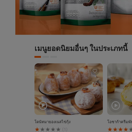
เมนูยอดนิยมอื่นๆ ในประเภทนี้
โดนัทมายองเนสไข่กุ้ง
โอซาก้าครีมพั
คะแนน
คะแนน
(1)
เฉลี่ย
เฉลี่ย