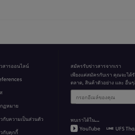
ของ
ให้
ชีส
คะแ
เค้ก
สำหร
หน้า
reci
ไหม้
นี้
นี้
คือ
1.0
จาก
5
จาก
าวสารออนไลน์
คะแนน
สมัครรับข่าวสารจากเรา
1
เพียงแค่สมัครกับเรา คุณจะได้
eferences
ตลาด, สินค้าตัวอย่าง และ อื่
ศ
กรอกอีเมล์ของคุณ
างกฏหมาย
ยวกับความเป็นส่วนตัว
พบเราได้ใน…
YouTube
UFS Tha
กับคุกกี้