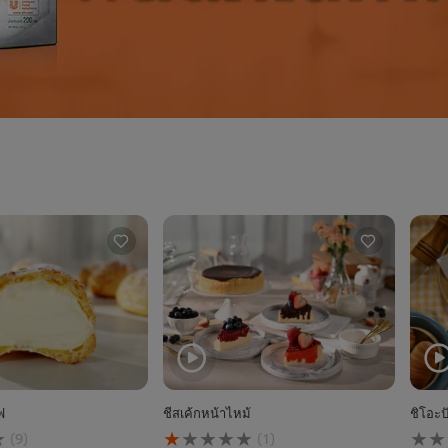
ฟ
ชีสเค้กหน้าไหม้
ชิโอะป
คะแนน
ไม่มี
(9)
(1)
เฉลี่ย
การ