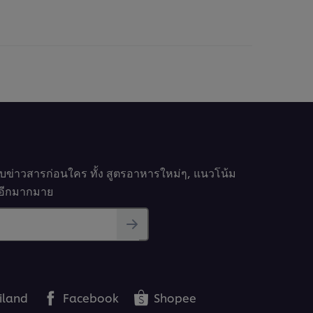
ให้
นน
คะแนน
ับ
สำหรับ
pe
recipe
นี้
รับข่าวสารก่อนใคร ทั้ง สูตรอาหารใหม่ๆ, แนวโน้ม
นๆอีกมากมาย
iland
Facebook
Shopee