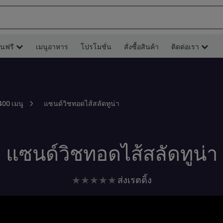
ยนฟรี
เมนูอาหาร
โปรโมชั่น
สั่งซื้อสินค้า
ติดต่อเรา
แซนด์วิชทอดไส้สลัดทูน่า
400 เมนู
แซนด์วิชทอดไส้สลัดทูน่า
ไม่มี
ส่งเรตติ้ง
การ
ให้
คะแนน