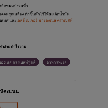
กล็ดขนมปังจนทั่ว
จนสุกเหลือง ตักขึ้นพักไว้ให้สะเด็ดน้ำมัน
ขือเทศ และ
เอสอี เบเกอรี่ มายองเนส ตราเบสท์
ทำง่าย กำไรงาม
ายองเนส ตราเบสท์ฟู้ดส์
อาหารทะเล
ให้คะแนน
ิ้ง