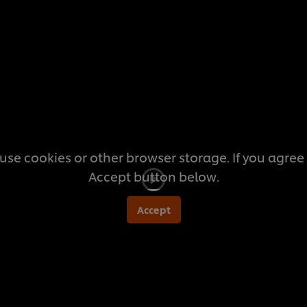
สำหรับ
recipe
นี้
use cookies or other browser storage. If you agree t
Accept button below.
Accept