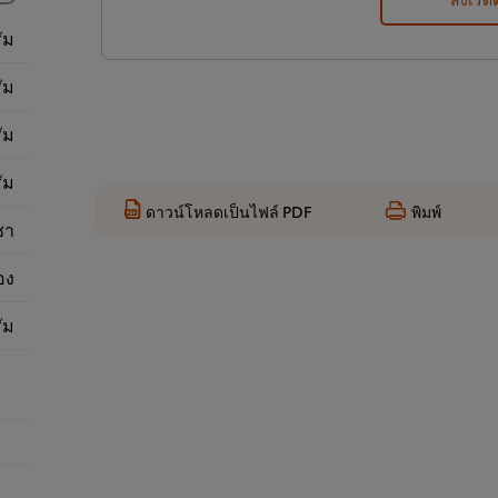
ัม
ัม
ัม
ัม
ดาวน์โหลดเป็นไฟล์ PDF
พิมพ์
ชา
อง
ัม