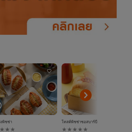
ังพิซซ่า
โทสต์พิซซ่าซอสบาร์บีคิวเบคอนแฮมเห็ด
ไม่มี
การ