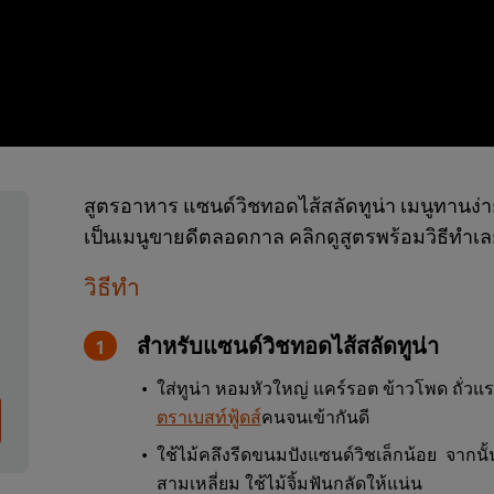
สูตรอาหาร แซนด์วิชทอดไส้สลัดทูน่า เมนูทานง่า
เป็นเมนูขายดีตลอดกาล คลิกดูสูตรพร้อมวิธีทำเ
วิธีทำ
สำหรับแซนด์วิชทอดไส้สลัดทูน่า
ใส่ทูน่า หอมหัวใหญ่ แคร์รอต ข้าวโพด ถั่วแร
ตราเบสท์ฟู้ดส์
คนจนเข้ากันดี
ใช้ไม้คลึงรีดขนมปังแซนด์วิชเล็กน้อย จากนั
สามเหลี่ยม ใช้ไม้จิ้มฟันกลัดให้แน่น