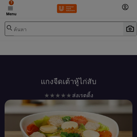
?
Menu
ค้นหา
เพิ่มในรายการโปรด
แกงจืดเต้าหู้ไก่สับ
ไม่มี
ส่งเรตติ้ง
การ
ให้
คะแนน
สำหรับ
recipe