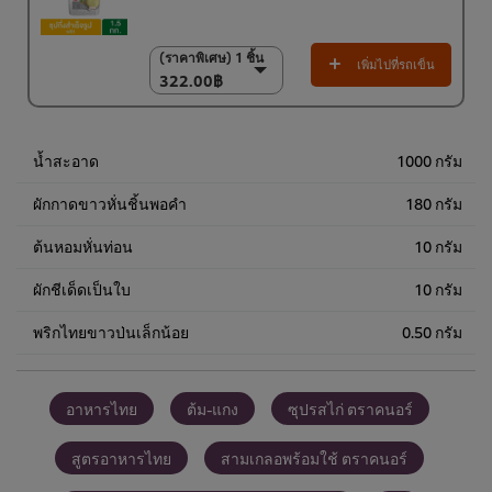
(ราคาพิเศษ) 1 ชิ้น
(ราคาพิเศษ) 1 ชิ้น
เพิ่มไปที่รถเข็น
322.00฿
322.00฿
(ลด 5%) แพ็ค 6 ชิ้น
1,900.00฿
น้ำสะอาด
1000 กรัม
ผักกาดขาวหั่นชิ้นพอคำ
180 กรัม
ต้นหอมหั่นท่อน
10 กรัม
ผักชีเด็ดเป็นใบ
10 กรัม
พริกไทยขาวป่นเล็กน้อย
0.50 กรัม
อาหารไทย
ต้ม-แกง
ซุปรสไก่ ตราคนอร์
สูตรอาหารไทย
สามเกลอพร้อมใช้ ตราคนอร์