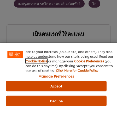
ผงปรุงครบรส รสไก่ ตราคนอร์ อร่อยชัวร์
ไก่
We use cookies (and similar techniques) to improve your
เป็นคนแรกที่ให้คะแนน
experience on our site. Cookies enable you to enjoy
certain features (like saving your online "shopping
basket"), social sharing functionality (for Facebook,
Instagram, etc.) and to tailor messages and to display
ส่งเรตติ้ง
ads to your interests (on our site, and others). They also
help us understand how our site is being used. Read our
Cookie Notice
or manage your
Cookie Preferences
(you
can do this anytime). By clicking "Accept" you consent to
our use of cookies.
Click Here for Cookie Policy
Manage Preferences
Accept
Decline
ดาวน์โหลดเป็นไฟล์ PDF
อีเมล