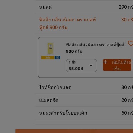
นมสด
290 กร
ฟิลลิ่ง กลิ่นวนิลลา ตราเบสท์
30 กร
ฟู้ดส์ 900 กรัม
ฟิลลิ่ง กลิ่นวนิลลา ตราเบสท์ฟู้ดส์
900 กรัม
เพิ่มไปที่รถ
1 ชิ้น
1 ชิ้น
55.00฿
55.00฿
เข็น
(ราคาพิเศษ) แพ็ค
9 ชิ้น
ไวท์ช็อกโกแลต
30 กร
468.00฿
เนยสดจืด
20 กร
นมผงสำหรับโรยบนเค้ก
60 กร