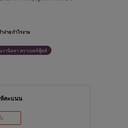
ทำง่าย กำไรงาม
ิ่นวานิลลา ตราเบสท์ฟู้ดส์
ให้คะแนน
ิ้ง