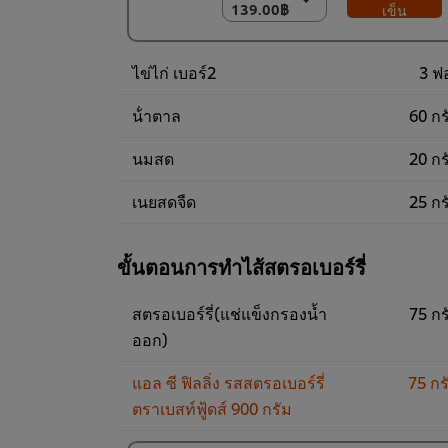
139.00฿
139.00฿
เข็น
18 x 1 กก.
2,502.00฿
ไข่ไก่ เบอร์2
3 ฟ
น้ําตาล
60 กร
นมสด
20 กร
เนยสดจืด
25 กร
ขั้นตอนการทำไส้สตรอเบอร์รี่
สตรอเบอร์รี่(แช่แข็งกรองน้ำ
75 กร
ออก)
แอล ซี ฟิลลิ่ง รสสตรอเบอร์รี่
75 กร
ตราเบสท์ฟู้ดส์ 900 กรัม