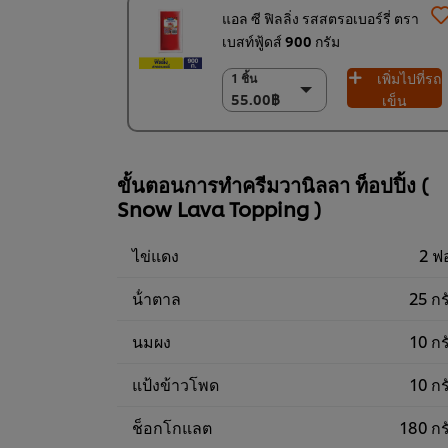
แอล ซี ฟิลลิ่ง รสสตรอเบอร์รี่ ตรา
เบสท์ฟู้ดส์ 900 กรัม
เพิ่มไปที่รถ
1 ชิ้น
1 ชิ้น
55.00฿
55.00฿
เข็น
(ราคาพิเศษ) แพ็ค
9 ชิ้น
468.00฿
ขั้นตอนการทำครีมวานิลลา ท็อปปิ้ง (
Snow Lava Topping )
ไข่แดง
2 ฟ
น้ําตาล
25 กร
นมผง
10 กร
แป้งข้าวโพด
10 กร
ช็อกโกแลต
180 กร