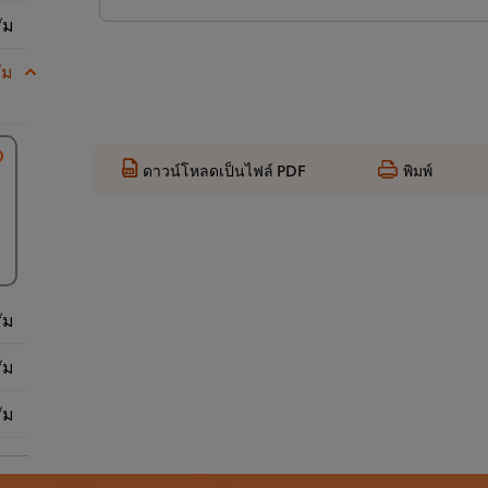
ัม
ัม
ดาวน์โหลดเป็นไฟล์ PDF
พิมพ์
ัม
ัม
ัม