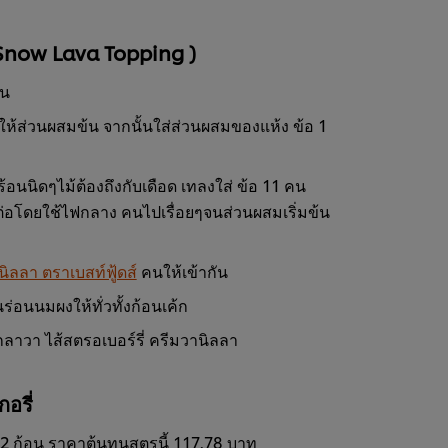
( Snow Lava Topping )
ัน
ห้ส่วนผสมข้น จากนั้นใส่ส่วนผสมของแห้ง ข้อ 1
้อนนิดๆไม้ต้องถึงกับเดือด เทลงใส่ ข้อ 11 คน
มต่อโดยใช้ไฟกลาง คนไปเรื่อยๆจนส่วนผสมเริ่มข้น
านิลลา ตราเบสท์ฟู้ดส์
คนให้เข้ากัน
่อนนมผงให้ทั่วทั้งก้อนเค้ก
้กลาวา ไส้สตรอเบอร์รี่ ครีมวานิลลา
อรี่
 2 ก้อน ราคาต้นทุนสูตรนี้ 117.78 บาท