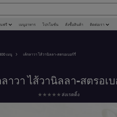
ยนฟรี
เมนูอาหาร
โปรโมชั่น
สั่งซื้อสินค้า
ติดต่อเรา
เค้กลาวา ไส้วานิลลา-สตรอเบอร์รี่
400 เมนู
กลาวา ไส้วานิลลา-สตรอเบอร
ไม่มี
ส่งเรตติ้ง
การ
ให้
คะแนน