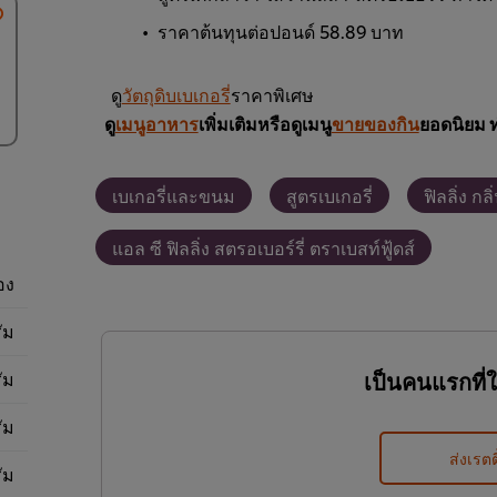
ราคาต้นทุนต่อปอนด์ 58.89 บาท
ดู
วัตถุดิบเบเกอรี่
ราคาพิเศษ
ดู
เมนูอาหาร
เพิ่มเติมหรือดูเมนู
ขายของกิน
ยอดนิยม 
เบเกอรี่และขนม
สูตรเบเกอรี่
ฟิลลิ่ง กล
แอล ซี ฟิลลิ่ง สตรอเบอร์รี่ ตราเบสท์ฟู้ดส์
อง
ัม
ัม
เป็นคนแรกที่
ัม
ส่งเรตต
ัม