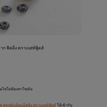
ก ฟิลลิ่ง ตราเบสท์ฟู้ดส์
าษไขไม่ต้องทาไขมัน
ู สูตรดับเบิลแอ็คติง ตราเบสท์ฟู้ดส์
ให้เข้ากัน