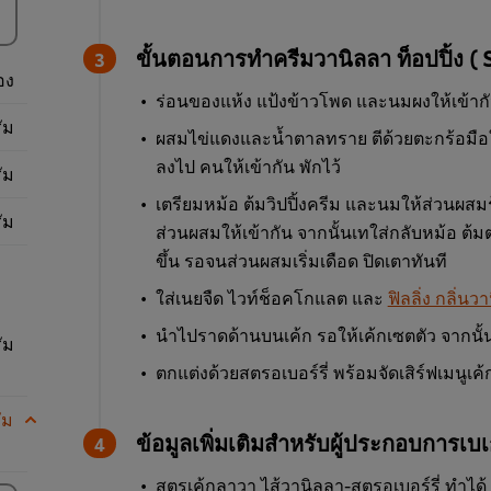
ขั้นตอนการทำครีมวานิลลา ท็อปปิ้ง 
อง
ร่อนของแห้ง แป้งข้าวโพด และนมผงให้เข้าก
ัม
ผสมไข่แดงและน้ำตาลทราย ตีด้วยตะกร้อมือใ
ลงไป คนให้เข้ากัน พักไว้
ัม
เตรียมหม้อ ต้มวิปปิ้งครีม และนมให้ส่วนผสมร
ัม
ส่วนผสมให้เข้ากัน จากนั้นเทใส่กลับหม้อ ต้
ขึ้น รอจนส่วนผสมเริ่มเดือด ปิดเตาทันที
ใส่เนยจืด ไวท์ช็อคโกแลต และ
ฟิลลิ่ง กลิ่นว
นำไปราดด้านบนเค้ก รอให้เค้กเซตตัว จากนั้นร
ัม
ตกแต่งด้วยสตรอเบอร์รี่ พร้อมจัดเสิร์ฟเมนูเค
ัม
ข้อมูลเพิ่มเติมสำหรับผู้ประกอบการเบเก
สูตรเค้กลาวา ไส้วานิลลา-สตรอเบอร์รี่ ทำได้