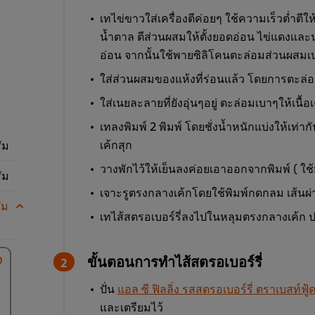
เทไข่ขาวใส่เครื่องตีค่อยๆ ใช้ความเร็วต่ำตีใ
น้ำตาล ตีส่วนผสมให้ตั้งยอดอ่อน ไข่แดงและ
อ่อน จากนั้นใช้พายซิลิโคนตะล่อมส่วนผสมเบ
ใส่ส่วนผสมของแห้งที่ร่อนแล้ว โดยการตะล่อม
ใส่เนยละลายที่ยังอุ่นๆอยู่ ตะล่อมเบาๆให้เนื้อ
เทลงพิมพ์ 2 พิมพ์ โดยชั่งน้ำหนักแบ่งให้เท่าก
เค้กสุก
ัม
วางพักไว้ให้เย็นลงค่อยเอาออกจากพิมพ์ ( ใ
ัม
เจาะรูตรงกลางเค้กโดยใช้พิมพ์กดกลม เส้นผ
ัม
เทไส้สตรอเบอร์รี่ลงไปในหลุมตรงกลางเค้ก
ขั้นตอนการทำไส้สตรอเบอร์รี่
ปั่น
แอล ซี ฟิลลิ่ง รสสตรอเบอร์รี่ ตราเบสท์ฟู้ด
และเตรียมไว้