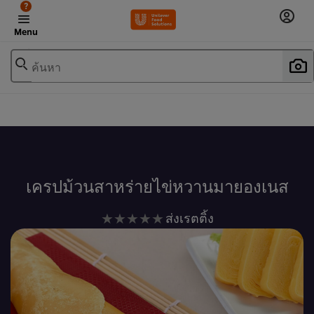
?
Menu
ค้นหา
เพิ่มในรายการโปรด
เครปม้วนสาหร่ายไข่หวานมายองเนส
ไม่มี
ส่งเรตติ้ง
การ
ให้
คะแนน
สำหรับ
recipe