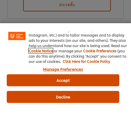
ส่งเรตติ้ง
We use cookies (and similar techniques) to improve your
experience on our site. Cookies enable you to enjoy
certain features (like saving your online "shopping
basket"), social sharing functionality (for Facebook,
Instagram, etc.) and to tailor messages and to display
ads to your interests (on our site, and others). They also
help us understand how our site is being used. Read our
Cookie Notice
or manage your
Cookie Preferences
(you
can do this anytime). By clicking "Accept" you consent to
our use of cookies.
Click Here for Cookie Policy
ดาวน์โหลดเป็นไฟล์ PDF
อีเมล
Manage Preferences
Accept
Decline