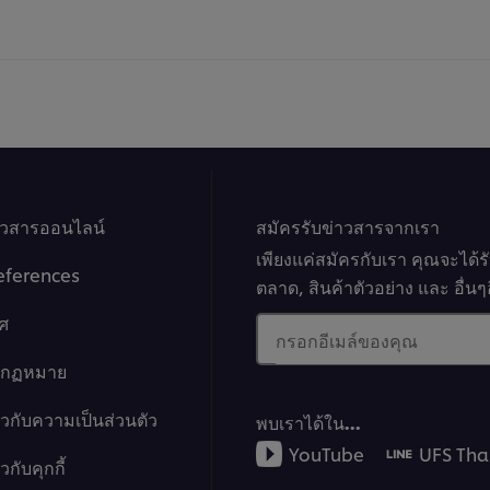
ของ
ให้
ชีส
คะแ
เค้ก
สำหร
หน้า
reci
ไหม้
นี้
นี้
คือ
1.0
จาก
5
จาก
าวสารออนไลน์
คะแนน
สมัครรับข่าวสารจากเรา
1
เพียงแค่สมัครกับเรา คุณจะได้
eferences
ตลาด, สินค้าตัวอย่าง และ อื่
ศ
กรอกอีเมล์ของคุณ
างกฏหมาย
ยวกับความเป็นส่วนตัว
พบเราได้ใน…
YouTube
UFS Tha
กับคุกกี้