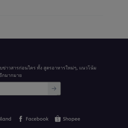
ให้
นน
คะแนน
ับ
สำหรับ
pe
recipe
นี้
รับข่าวสารก่อนใคร ทั้ง สูตรอาหารใหม่ๆ, แนวโน้ม
นๆอีกมากมาย
iland
Facebook
Shopee