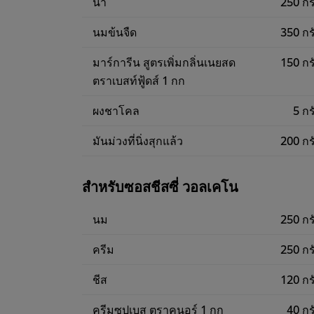
น้ำ
250 กร
นมข้นจืด
350 กร
มาร์การีน สูตรเพิ่มกลิ่นเนยสด
150 กร
ตราเบสท์ฟู้ดส์ 1 กก
ผงชาโคล
5 กร
มันม่วงที่นิ่งสุกแล้ว
200 กร
สำหรับซอสชีสซี่ วอลเคโน
นม
250 กร
ครีม
250 กร
ชีส
120 กร
ครีมซุปเบส ตราคนอร์ 1 กก
40 กร