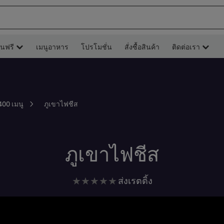
ยนฟรี
เมนูอาหาร
โปรโมชั่น
สั่งซื้อสินค้า
ติดต่อเรา
ภูเขาไฟชีส
400 เมนู
ภูเขาไฟชีส
ไม่มี
ส่งเรตติ้ง
การ
ให้
คะแนน