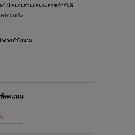
าลลงไป คนจนส่วนผสมละลายเข้ากันดี
พร้อมเสริฟ
ทำง่าย กำไรงาม
ให้คะแนน
ิ้ง