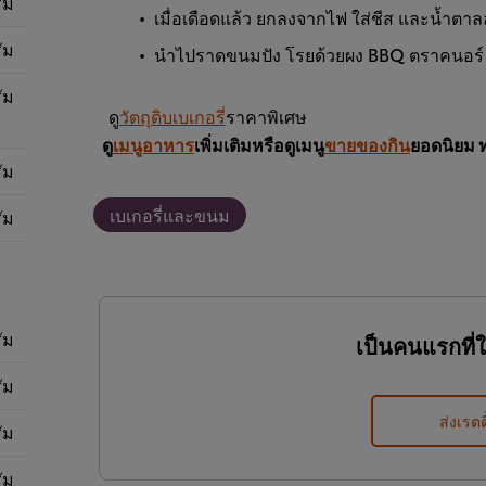
ัม
เมื่อเดือดแล้ว ยกลงจากไฟ ใส่ชีส และน้ำต
ัม
นำไปราดขนมปัง โรยด้วยผง BBQ ตราคนอร์ 
ัม
ดู
วัตถุดิบเบเกอรี่
ราคาพิเศษ
ดู
เมนูอาหาร
เพิ่มเติมหรือดูเมนู
ขายของกิน
ยอดนิยม 
ัม
เบเกอรี่และขนม
ัม
ัม
เป็นคนแรกที่
ัม
ส่งเรตต
ัม
ัม