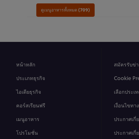
ของ
ของ
โดนัท
โอ
ดูเมนูอาหารทั้งหมด (709)
มา
ซาก้
ยอง
า
เนส
ครีม
ไข่
พัฟ
กุ้ง
นี้
นี้
คือ
คือ
4.1
1.0
จาก
จาก
5
หน้าหลัก
5
จาก
สมัครรับข่
จาก
คะแนน
คะแนน
9
ประเภทธุรกิจ
Cookie Pr
1
ไอเดียธุรกิจ
เลือกประเท
คอร์สเรียนฟรี
เงื่อนไขท
เมนูอาหาร
ประกาศเกี่
โปรโมชั่น
ประกาศเกี่ยว