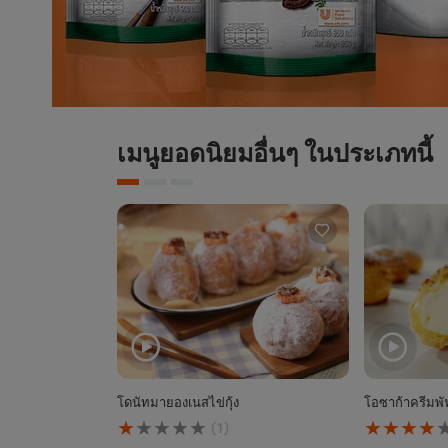
เมนูยอดนิยมอื่นๆ ในประเภทนี้
โดนัทมายองเนสไข่กุ้ง
โอซาก้าครีมพั
คะแนน
คะแนน
(1)
เฉลี่ย
เฉลี่ย