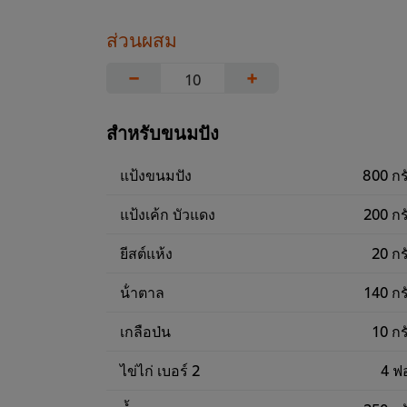
ส่วนผสม
−
+
สำหรับขนมปัง
แป้งขนมปัง
800 กร
แป้งเค้ก บัวแดง
200 กร
ยีสต์แห้ง
20 กร
น้ําตาล
140 กร
เกลือป่น
10 กร
ไข่ไก่ เบอร์ 2
4 ฟ