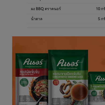
ผง BBQ ตราคนอร์
10 กร
น้ําตาล
5 กร