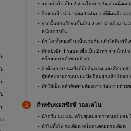
แบ่งแป้งโด เป็น 2 ส่วนให้เท่าๆกัน ส่วนนึงผ
อีกส่วนนึง นำมาผสมกับมันม่วงที่ต้มแล้ว นวด
จากนั้นพักแป้งจนขึ้นเป็น 2 เท่า นำแป้งมานวด
หนักเท่าๆกัน
นำ โด ทั้งสองสี มาปั้นรวมกัน แล้วใส่พิมพ์ที่เ
พักแป้งอีก 1 รอบจนขึ้นเป็น 2 เท่า จากนั้นน
ัม
หรือจนกระทั่งขนมปังสุก
ถ้าต้องการขนมปังที่มีกลิ่นหอม และสีสวย สา
ัม
ฟู้ดส์ละลายทาบนขนมปัง ที่อบสุกแล้ว โดย
ัม
พักให้เย็น แล้วตัดตามต้องการ ก่อนราดด้วย
ัม
สำหรับซอสชีสซี่ วอลเคโน
ัม
นำครีม นม และ ครีมซุบเบส ตราคนอร์ ผสมให
อง
นำไปตั้งไฟ จนเดือด หมั่นคนตลอดจนเดือด