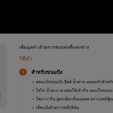
เพิ่มมูลค่า ด้วยการตบแต่งที่แตกต่าง
วิธีทำ
สำหรับขนมปัง
ผสมแป้งขนมปัง ยีสต์ น้ำตาล นมผงเข้าด้วยกัน
ไข่ไก่ น้ำสะอาด ผสมให้เข้ากัน เทลงในของแห้
ใส่มาการีน สูตรเพิ่มกลิ่นเนยสด ตราเบสท์ฟู้
เช็คแป้งด้วยการคลึงฟิล์ม