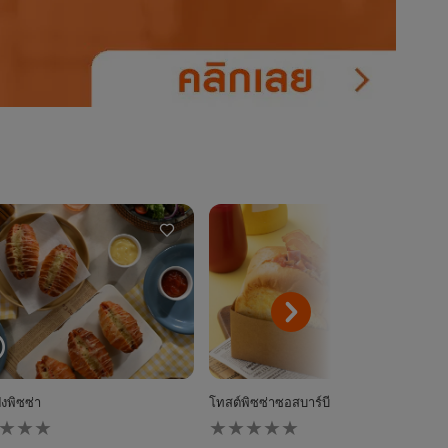
ังพิซซ่า
โทสต์พิซซ่าซอสบาร์บีคิวเบคอนแฮมเห็ด
ไม่มี
การ