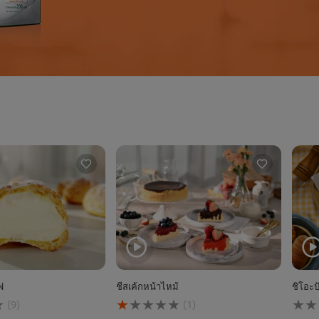
ฟ
ชีสเค้กหน้าไหม้
ชิโอะป
คะแนน
ไม่มี
(9)
(1)
เฉลี่ย
การ