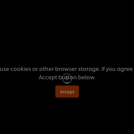
สำหรับ
recipe
นี้
use cookies or other browser storage. If you agree t
Accept button below.
Accept