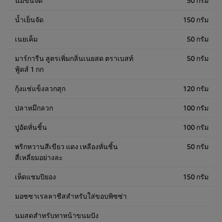
น้ำเย็นจัด
150 กรัม
เนยเค็ม
50 กรัม
มาร์การีน สูตรเพิ่มกลิ่นเนยสด ตราเบสท์
50 กรัม
ฟู้ดส์ 1 กก
กุ้งแช่แข็งลวกสุก
120 กรัม
ปลาหมึกลวก
100 กรัม
ปูอัดหั่นชิ้น
100 กรัม
พริกหวานสีเขียว แดง เหลืองหั่นชิ้น
50 กรัม
สี่เหลี่ยมอย่างละ
เห็ดแชมปิยอง
150 กรัม
มอซซาเรลลาชีสสำหรับใส่ขอบพิซซ่า
นมสดสำหรับทาหน้าขนมปัง