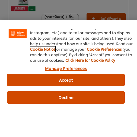
We use cookies (and similar techniques) to improve your
experience on our site. Cookies enable you to enjoy
(ราคาพิเศษ) 1 ชิ้น
(ราคาพิเศษ) 1 ชิ้น
เพิ่มไปที่รถเข็น
certain features (like saving your online "shopping
95.00฿
95.00฿
basket"), social sharing functionality (for Facebook,
(ราคาพิเศษ) แพ็ค 9
Instagram, etc.) and to tailor messages and to display
ชิ้น
ads to your interests (on our site, and others). They also
835.00฿
help us understand how our site is being used. Read our
Cookie Notice
or manage your
Cookie Preferences
(you
can do this anytime). By clicking "Accept" you consent to
อาหารตะวันตก
ซอสพิซซ่า ตราคนอร์
our use of cookies.
Click Here for Cookie Policy
Manage Preferences
เอสอี เบเกอรี่ มายองเนส ตราเบสท์ฟู้ดส์
อาหารทะเล
Accept
Decline
เป็นคนแรกที่ให้คะแนน
ส่งเรตติ้ง