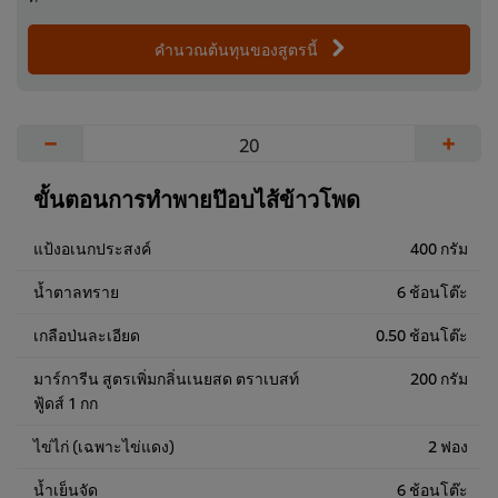
คำนวณต้นทุนของสูตรนี้
−
+
ขั้นตอนการทำพายป๊อบไส้ข้าวโพด
แป้งอเนกประสงค์
400 กรัม
น้ำตาลทราย
6 ช้อนโต๊ะ
เกลือป่นละเอียด
0.50 ช้อนโต๊ะ
มาร์การีน สูตรเพิ่มกลิ่นเนยสด ตราเบสท์
200 กรัม
ฟู้ดส์ 1 กก
ไข่ไก่ (เฉพาะไข่แดง)
2 ฟอง
น้ำเย็นจัด
6 ช้อนโต๊ะ