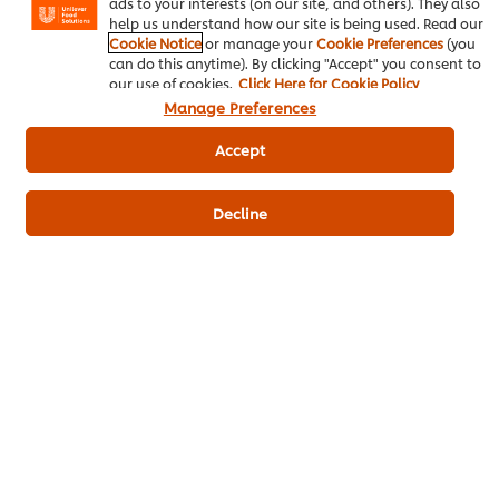
ดาวน์โหลดเป็นไฟล์ PDF
อีเมล
ads to your interests (on our site, and others). They also
help us understand how our site is being used. Read our
Cookie Notice
or manage your
Cookie Preferences
(you
can do this anytime). By clicking "Accept" you consent to
our use of cookies.
Click Here for Cookie Policy
Manage Preferences
Accept
Decline
เมนูยอดนิยมอื่นๆ ในประเภทนี้