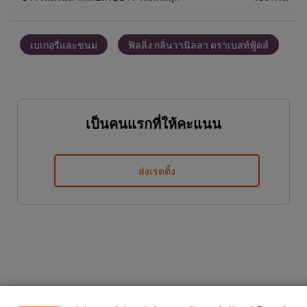
เบเกอรี่และขนม
ฟิลลิ่ง กลิ่นวานิลลา ตราเบสท์ฟู้ดส์
เป็นคนแรกที่ให้คะแนน
ส่งเรตติ้ง
We use cookies (and similar techniques) to improve your
experience on our site. Cookies enable you to enjoy
certain features (like saving your online "shopping
basket"), social sharing functionality (for Facebook,
Instagram, etc.) and to tailor messages and to display