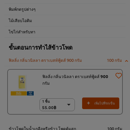
พิมพ์กดรูปต่างๆ
ไม้เสียบไอติม
ไข่ไก่สำหรับทา
ขั้นตอนการทำไส้ข้าวโพด
ฟิลลิ่ง กลิ่นวนิลลา ตราเบสท์ฟู้ดส์ 900 กรัม
100 กรัม
ฟิลลิ่ง กลิ่นวนิลลา ตราเบสท์ฟู้ดส์ 900
กรัม
1 ชิ้น
1 ชิ้น
เพิ่มไปที่รถเข็น
55.00฿
55.00฿
(ราคาพิเศษ) แพ็ค 9
ชิ้น
468.00฿
ข้าวโพดในน้ำเกลือหรือข้าว โพดต้มสุก
100 กรัม