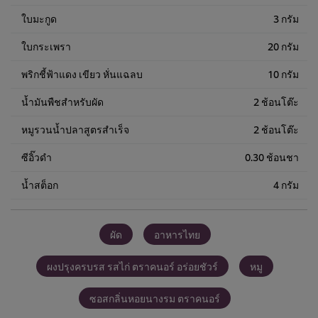
ใบมะกูด
3 กรัม
ใบกระเพรา
20 กรัม
พริกชี้ฟ้าแดง เขียว หั่นแฉลบ
10 กรัม
น้ำมันพืชสำหรับผัด
2 ช้อนโต๊ะ
หมูรวนน้ำปลาสูตรสำเร็จ
2 ช้อนโต๊ะ
ซีอิ๊วดำ
0.30 ช้อนชา
น้ำสต็อก
4 กรัม
ผัด
อาหารไทย
ผงปรุงครบรส รสไก่ ตราคนอร์ อร่อยชัวร์
หมู
ซอสกลิ่นหอยนางรม ตราคนอร์