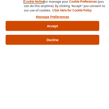
Cookie Notice
or manage your
Cookie Preferences
(you
can do this anytime). By clicking "Accept" you consent to
our use of cookies.
Click Here for Cookie Policy
Manage Preferences
Accept
เมนูยอดนิยมอื่นๆ ในประเภทนี้
Decline
ขนมจีนน้ำเงี้ยว
ก๋วยเตี๋ยวหลอดกุ้ง
ก๋วยจั๊บญว
จักรพรรดิ
หม่าล่า
ไม่มี
การ
ไม่มี
ไม่มี
ให้
การ
การ
คะแนน
ให้
ให้