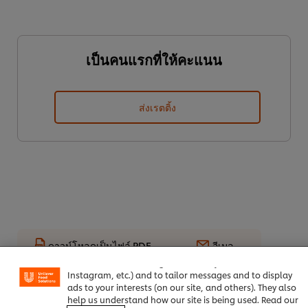
เป็นคนแรกที่ให้คะแนน
ส่งเรตติ้ง
We use cookies (and similar techniques) to improve your
experience on our site. Cookies enable you to enjoy
ดาวน์โหลดเป็นไฟล์ PDF
อีเมล
certain features (like saving your online "shopping
basket"), social sharing functionality (for Facebook,
Instagram, etc.) and to tailor messages and to display
ads to your interests (on our site, and others). They also
help us understand how our site is being used. Read our