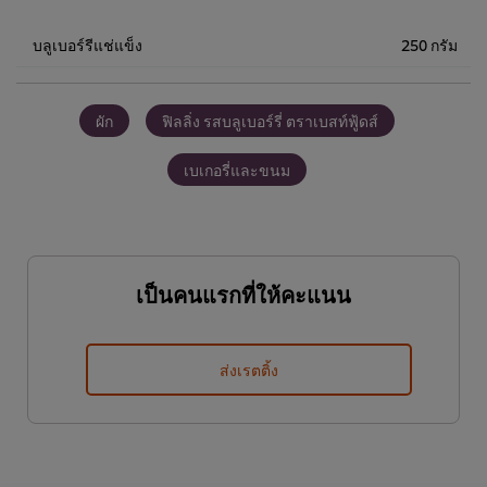
ชิ้น
468.00฿
บลูเบอร์รีแช่แข็ง
250 กรัม
ผัก
ฟิลลิ่ง รสบลูเบอร์รี่ ตราเบสท์ฟู้ดส์
เบเกอรี่และขนม
เป็นคนแรกที่ให้คะแนน
ส่งเรตติ้ง
We use cookies (and similar techniques) to improve your