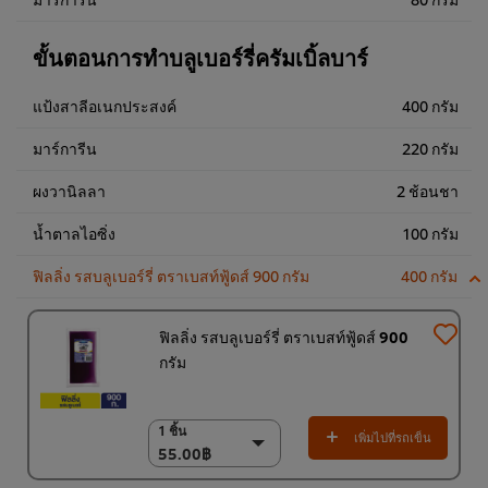
ขั้นตอนการทำบลูเบอร์รี่ครัมเบิ้ลบาร์
แป้งสาลีอเนกประสงค์
400 กรัม
มาร์การีน
220 กรัม
ผงวานิลลา
2 ช้อนชา
น้ำตาลไอซิ่ง
100 กรัม
ฟิลลิ่ง รสบลูเบอร์รี่ ตราเบสท์ฟู้ดส์ 900 กรัม
400 กรัม
ฟิลลิ่ง รสบลูเบอร์รี่ ตราเบสท์ฟู้ดส์ 900
กรัม
1 ชิ้น
1 ชิ้น
เพิ่มไปที่รถเข็น
55.00฿
55.00฿
(ราคาพิเศษ) แพ็ค 9