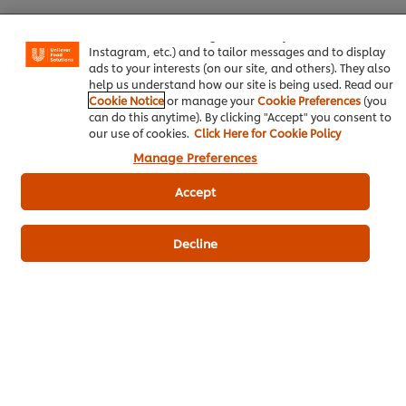
experience on our site. Cookies enable you to enjoy
certain features (like saving your online "shopping
basket"), social sharing functionality (for Facebook,
Instagram, etc.) and to tailor messages and to display
ads to your interests (on our site, and others). They also
ดาวน์โหลดเป็นไฟล์ PDF
อีเมล
help us understand how our site is being used. Read our
Cookie Notice
or manage your
Cookie Preferences
(you
can do this anytime). By clicking "Accept" you consent to
our use of cookies.
Click Here for Cookie Policy
Manage Preferences
Accept
Decline
เมนูยอดนิยมอื่นๆ ในประเภทนี้