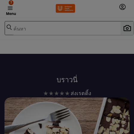
?
Menu
ค้นหา
เพิ่มในรายการโปรด
บราวนี่
ไม่มี
ส่งเรตติ้ง
การ
ให้
คะแนน
สำหรับ
recipe