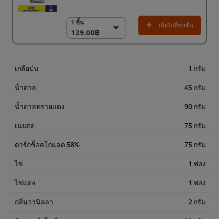
1 ชิ้น
1 ชิ้น
เพิ่มไปที่รถเข็น
139.00฿
139.00฿
18 x 1 กก.
2,502.00฿
เกลือป่น
1 กรัม
น้ําตาล
45 กรัม
น้ำตาลทรายแดง
90 กรัม
เนยสด
75 กรัม
ดาร์กช็อคโกแลต 58%
75 กรัม
ไข่
1 ฟอง
ไข่แดง
1 ฟอง
กลิ่นวานิลลา
2 กรัม