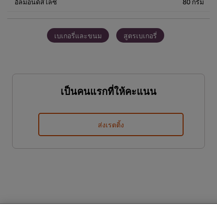
อัลมอนด์สไลซ์
80 กรัม
เบเกอรี่และขนม
สูตรเบเกอรี่
เป็นคนแรกที่ให้คะแนน
ส่งเรตติ้ง
We use cookies (and similar techniques) to improve your
experience on our site. Cookies enable you to enjoy
certain features (like saving your online "shopping
basket"), social sharing functionality (for Facebook,