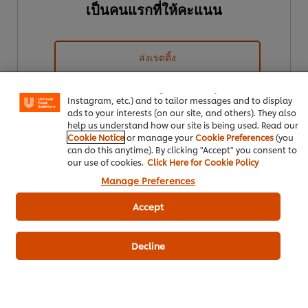
เป็นคนแรกที่ให้คะแนน
We use cookies (and similar techniques) to improve your
ส่งเรตติ้ง
experience on our site. Cookies enable you to enjoy
certain features (like saving your online "shopping
basket"), social sharing functionality (for Facebook,
Instagram, etc.) and to tailor messages and to display
ads to your interests (on our site, and others). They also
help us understand how our site is being used. Read our
Cookie Notice
or manage your
Cookie Preferences
(you
can do this anytime). By clicking "Accept" you consent to
our use of cookies.
Click Here for Cookie Policy
Manage Preferences
ดาวน์โหลดเป็นไฟล์ PDF
อีเมล
Accept
Decline