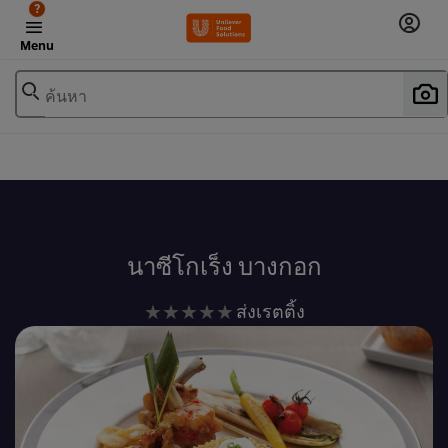
?
Menu
ค้นหา
เพิ่มในรายการโปรด
นาซีโกเร็ง บางกอก
ไม่มี
ส่งเรตติ้ง
การ
ให้
คะแนน
สำหรับ
recipe