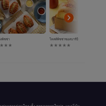
ังพิซซ่า
โทสต์พิซซ่าซอสบาร์บีคิวเบคอนแฮมเห็ด
ไม่มี
การ
ให้
นน
คะแนน
ับ
สำหรับ
pe
recipe
นี้
รับข่าวสารก่อนใคร ทั้ง สูตรอาหารใหม่ๆ, แนวโน้ม