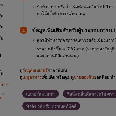
ตร
นำข้าวสาร หรือถั่วแห้งห่อฟอยล์แล้วนำไปวา
ทำให้แป้งตัวทาร์ตมีความฟู
ัม
ัม
ข้อมูลเพิ่มเติมสำหรับผู้ประกอบการเบเก
ัม
สูตรนี้ทำทาร์ตคัสตาร์ดเสาวรสส้มเขียวหวานได
ราคาเฉลี่ยชิ้นละ 7.82 บาท (ราคาของวัตถุดิบเ
ม
และสถานที่จัดจำหน่าย)
ดู
วัตถุดิบเบเกอรี่
ราคาพิเศษ
ิ้น
ดู
เมนูอาหาร
เพิ่มเติม หรือดูเมนู
ขายของกิน
ยอดนิยม ทำ
ัม
เบเกอรี่และขนม
ฟิลลิ่ง กลิ่นคัสตาร์ดไข่ ตราเ
ฟิลลิ่ง กลิ่นส้ม ตราเบสท์ฟู้ดส์