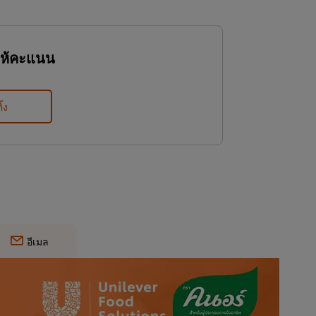
ให้คะแนน
ิ้ง
อีเมล