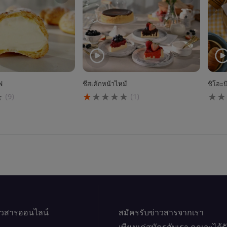
ฟ
ชีสเค้กหน้าไหม้
ชิโอะป
คะแนน
ไม่มี
(9)
(1)
เฉลี่ย
การ
ของ
ให้
ชีส
คะแ
เค้ก
สำหร
หน้า
reci
ไหม้
นี้
นี้
คือ
1.0
จาก
5
จาก
าวสารออนไลน์
คะแนน
สมัครรับข่าวสารจากเรา
1
เพียงแค่สมัครกับเรา คุณจะได้