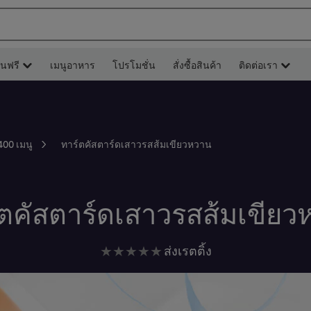
ยนฟรี
เมนูอาหาร
โปรโมชั่น
สั่งซื้อสินค้า
ติดต่อเรา
ทาร์ตคัสตาร์ดเสาวรสส้มเขียวหวาน
400 เมนู
์ตคัสตาร์ดเสาวรสส้มเขียว
ไม่มี
ส่งเรตติ้ง
การ
ให้
คะแนน