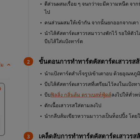
ตีส่วนผสมเรื่อย ๆ จนกว่าจะมีความหนืด จากน
ไป
คนส่วนผสมให้เข้ากัน จากนั้นยกออกจากเตา
นำไส้คัสตาร์ดเสาวรสมาวางพักไว้ รอให้ตัวไส้
บีบไส้ใส่แป้งทาร์ต
ขั้นตอนการทำทาร์ตคัสตาร์ดเสาวรสส
ัม
นำแป้งทาร์ตสำเร็จรูปเข้าเตาอบ ด้วยอุณหภู
บีบไส้คัสตาร์ดเสาวรสที่เตรียมไว้ลงในแป้งทา
บีบ
ฟิลลิ่ง กลิ่นส้ม ตราเบสท์ฟู้ดส์
ลงไปให้ทั่วห
ตักเนื้อเสาวรสใส่ตามลงไป
นำกลีบส้มเขียวหวานมาวางเป็นท็อปปิ้ง โดยใช้ 
เคล็ดลับการทำทาร์ตคัสตาร์ดเสาวรสส