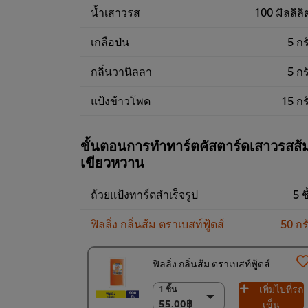
น้ำเสาวรส
100 มิลลิลิ
เกลือป่น
5 กร
กลิ่นวานิลลา
5 กร
แป้งข้าวโพด
15 กร
ขั้นตอนการทำทาร์ตคัสตาร์ดเสาวรสส้
เขียวหวาน
ถ้วยแป้งทาร์ตสำเร็จรูป
5 ช
ฟิลลิ่ง กลิ่นส้ม ตราเบสท์ฟู้ดส์
50 กร
ฟิลลิ่ง กลิ่นส้ม ตราเบสท์ฟู้ดส์
เพิ่มไปที่รถ
1 ชิ้น
1 ชิ้น
55.00฿
55.00฿
เข็น