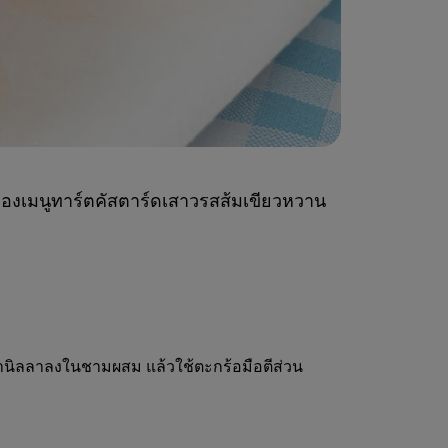
ดของเมนูทาร์ตคัสตาร์ดเสาวรสส้มเขียวหวาน
านิลลาลงในชามผสม แล้วใช้ตะกร้อมือตีส่วน