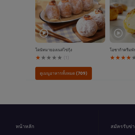
โดนัทมายองเนสไข่กุ้ง
โอซาก้าครีมพั
คะแนน
คะแนน
(1)
เฉลี่ย
เฉลี่ย
ของ
ของ
โดนัท
โอ
ดูเมนูอาหารทั้งหมด (709)
มา
ซาก้
ยอง
า
เนส
ครีม
ไข่
พัฟ
กุ้ง
นี้
นี้
คือ
คือ
4.1
1.0
จาก
จาก
5
หน้าหลัก
5
จาก
สมัครรับข่
จาก
คะแนน